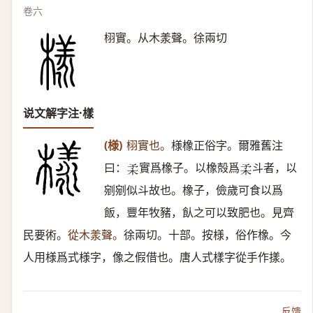
卷六
栩實。从木羕聲。徐兩切
说文解字注·樣
(様)
栩實也。
様橡正俗字。爾雅舊注
曰：
實爲橡子。以橡殻爲
斗者，以
𣏗
𣏗
剜剜似斗故也。橡子，儉歲可食以爲
飯，豐年牧豬，飤之可以致肥也。見齊
民要術。
從木羕聲。
徐兩切。十部。按様，俗作橡。今
人用様爲式様字，像之假借也。唐人式樣字從手作㨾。
反馈