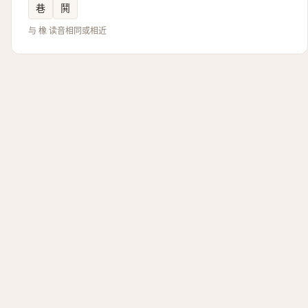
巷
鬨
与 橡 读音相同或相近