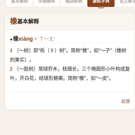
基本解释
详细解释
國語辭典
康熙字典
说文解
橡
基本解释
橡
xiàng
ㄒㄧㄤˋ
●
〔～树〕即“栎（ lì ）树”。简称“橡”，如“～子”（橡树
的果实）。
〔～胶树〕常绿乔木，枝细长，三个椭圆形小叶构成复
叶，开白花，结球形蒴果。简称“橡”，如“～皮”。
反馈