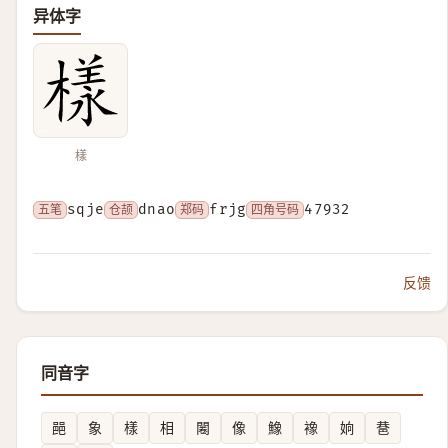
异体字
樣
五笔
sqje
仓颉
dnao
郑码
frjg
四角号码
47932
反馈
同音字
䣈
象
樣
相
闂
像
鱌
襐
姠
䢽