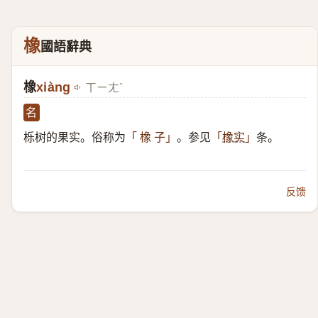
橡
國語辭典
橡
xiàng
ㄒㄧㄤˋ
名
栎树的果实。俗称为
。参见
条。
「 橡 子」
「
橡实
」
反馈