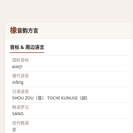
橡
音韵方言
音标 & 周边语言
国际音标
ɕiɑŋ˥˧
唐代读音
ziɑ̌ng
日语读音
SHOU ZOU（音） TOCHI KUNUGI（訓）
韩语罗马
SANG
现代韩语
상