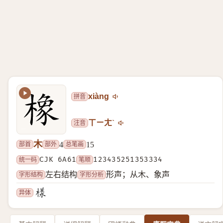
拼音
xiàng
注音
ㄒㄧㄤˋ
木
部首
部外
总笔画
4
15
统一码
CJK 6A61
笔顺
123435251353334
字形结构
字形分析
左右结构
形声；从木、象声
异体