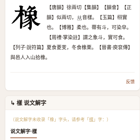
【唐韻】徐兩切【集韻】【韻會】【正
韻】似兩切，
音樣。【玉篇】栩實
𠀤
也。【博雅】柔也。蔕有斗，可染皁。
【周禮·掌染註】謂之象斗，實可食。
【列子·說符篇】夏食菱芰，冬食橡栗。【晉書·庾袞傳】
與邑人入山拾橡。
反馈
↳ 樣 说文解字
（说文解字未收录「橡」字头，请参考「
樣
」字：）
说文解字·樣