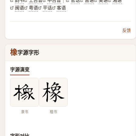
韵书
上古音
中古音
官话
晋语
吴语
湘语
|
闽语
粤语
平话
客语
反馈
橡
字源字形
字源演变
隶书
楷书