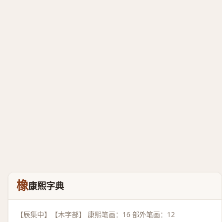
橡
康熙字典
【辰集中】【木字部】 康熙笔画：16 部外笔画：12