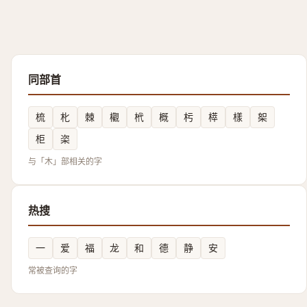
同部首
梳
朼
棘
欟
㭖
概
杇
㯜
樣
桇
柜
栥
与「木」部相关的字
热搜
一
爱
福
龙
和
德
静
安
常被查询的字