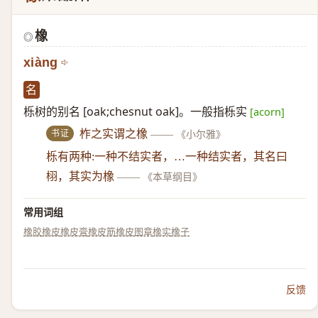
橡
◎
xiàng
名
栎树的别名 [oak;chesnut oak]。一般指栎实
[acorn]
书证
柞之实谓之橡
——
《小尔雅》
栎有两种:一种不结实者，…一种结实者，其名曰
栩，其实为橡
——
《本草纲目》
常用词组
橡胶
橡皮
橡皮膏
橡皮筋
橡皮图章
橡实
橡子
反馈