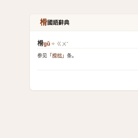
榾
國語辭典
榾
gǔ
ㄍㄨˇ
参见
条。
「
榾柮
」