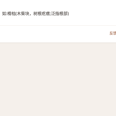
。如:榾柮(木柴块，树根疙瘩;泛指根部)
反