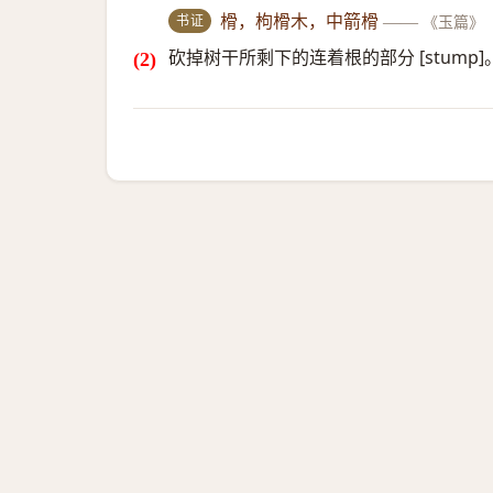
书证
榾，枸榾木，中箭榾
——
《玉篇》
砍掉树干所剩下的连着根的部分 [stump]