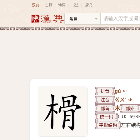
汉典
古籍
诗词
书法
通识
|
|
|
|
拼音
gù
注音
ㄍㄨˋ
部首
木
部外
统一码
CJK 69B
字形结构
左右结