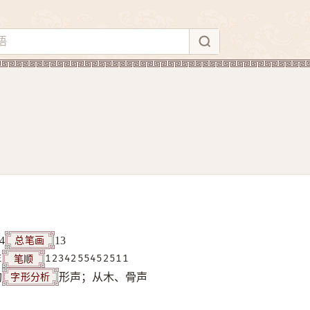
总笔画
4
13
笔顺
E
1234255452511
字形分析
构
形声；从木、骨声