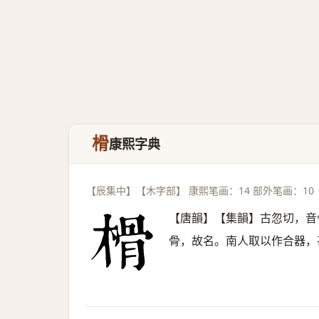
榾
康熙字典
【辰集中】【木字部】 康熙笔画：14 部外笔画：10
【唐韻】【集韻】古忽切，音
骨，故名。南人取以作合器，