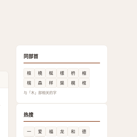
同部首
楦
橈
梴
樣
枬
樎
椯
森
样
椝
榥
棺
与「木」部相关的字
热搜
一
爱
福
龙
和
德