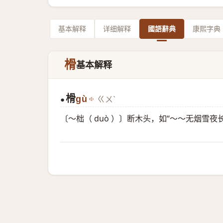
基本解释
详细解释
國語辭典
康熙字典
榾
基本解释
榾
gù
ㄍㄨˋ
●
〔～柮（ duò ）〕断木头，如“～～无烟雪夜