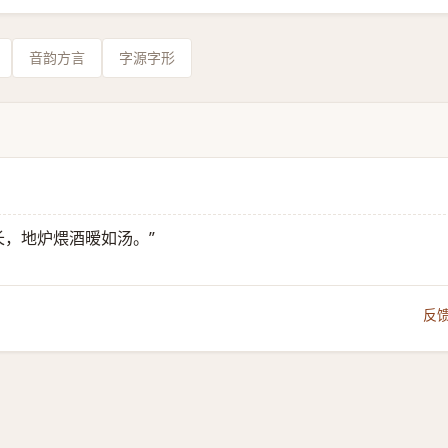
音韵方言
字源字形
长，地炉煨酒暧如汤。”
反