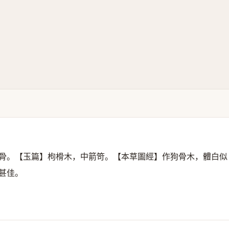
骨。【玉篇】枸榾木，中箭笴。【本草圖經】作狗骨木，體白似
甚佳。