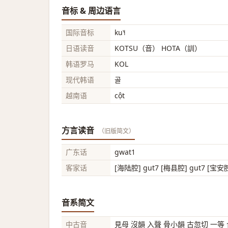
音标 & 周边语言
国际音标
ku˥˧
日语读音
KOTSU（音） HOTA（訓）
韩语罗马
KOL
现代韩语
골
越南语
cột
方言读音
（旧版简文）
广东话
gwat1
客家话
[海陆腔] gut7 [梅县腔] gut7 [宝安
音系简文
中古音
見母 沒韻 入聲 骨小韻 古忽切 一等