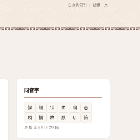
查询索引
繁體
|
同音字
僱
崓
锢
䍛
凅
怘
頋
祻
故
顾
㽽
䇢
与 榾 读音相同或相近