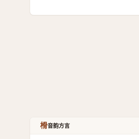
榾
音韵方言