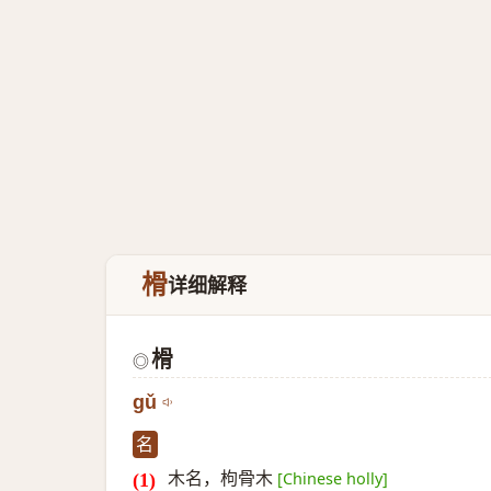
榾
详细解释
榾
◎
gǔ
名
木名，枸骨木
[Chinese holly]