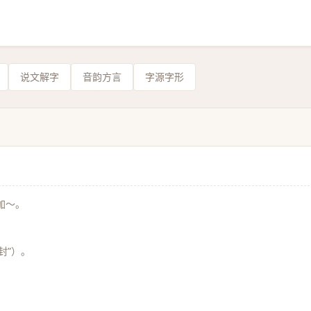
说文解字
音韵方言
字源字形
加～。
封”）。