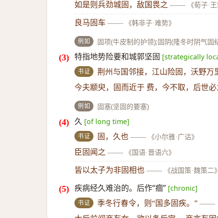
如是则兵劲城固，敌国畏之
——
《荀子·
良马固车
——
《韩非子·难势》
例如
固项(牛皮制的护领);固阴(隆冬时阴气固
特指地势险要和城郭坚固
[strategically loc
书证
荆州与国邻接，江山险固，沃野万
今夫颛臾，固而近于 费，今不取，后世必
例如
固塞(坚固的要塞)
久
[of long time]
书证
固，久也
——
《小尔雅·广诂》
臣固闻之
——
《国语·晋语六》
皆以太子为非固相也
——
《战国策·魏策二
疾病经久难治的。后作“痼”
[chronic]
书证
季冬行春令，则“国多固疾。”
——