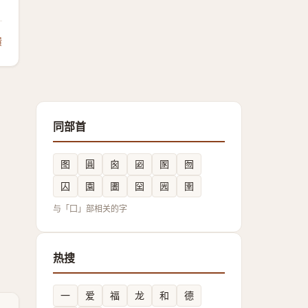
馈
同部首
图
圓
囪
㘠
圂
囫
囚
園
圕
囶
㘢
圉
与「囗」部相关的字
热搜
一
爱
福
龙
和
德