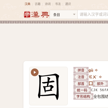
汉典
古籍
诗词
书法
通识
|
|
|
|
拼音
gù
注音
ㄍㄨˋ
部首
囗
部外
统一码
CJK 56F
字形结构
全包围