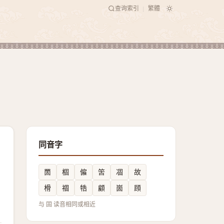
查询索引
繁體
|
同音字
䍛
棝
僱
䇢
凅
故
榾
祻
牿
顧
崮
頋
与 固 读音相同或相近