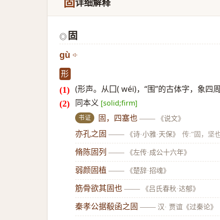
固
详细解释
固
◎
gù
形
(形声。从囗( wéi)，“围”的古体字，象
同本义
[solid;firm]
书证
固，四塞也
——
《说文》
亦孔之固
——
《诗·小雅·天保》
传:“固，坚
脩陈固列
——
《左传·成公十六年》
弱颜固植
——
《楚辞·招魂》
筋骨欲其固也
——
《吕氏春秋·达郁》
秦孝公据殽函之固
——
汉· 贾谊《过秦论》