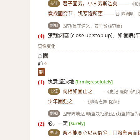
书证
君子固穷，小人穷斯滥矣
——
《论
竟抱固穷节，饥寒饱所更
——
晋·陶渊明 
例如
固穷(信守道义，安于贫贱穷困)
禁锢;闭塞 [close up;stop up]。如:
词性变化
固
◎
gù
副
执意;坚决地
[firmly;resolutely]
书证
蔺相如固止之
——
《史记·廉颇蔺相
少年固强之
——
《聊斋志异·促织》
例如
固守阵地;固却(坚决拒绝);固获(坚持据为己
必，一定
[surely]
书证
吾不能变心以从俗兮，固将愁苦而