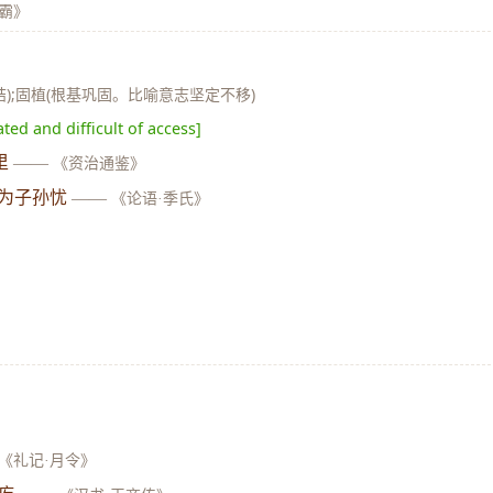
王霸》
结);固植(根基巩固。比喻意志坚定不移)
ated and difficult of access]
里
——
《资治通鉴》
为子孙忧
——
《论语·季氏》
》
《礼记·月令》