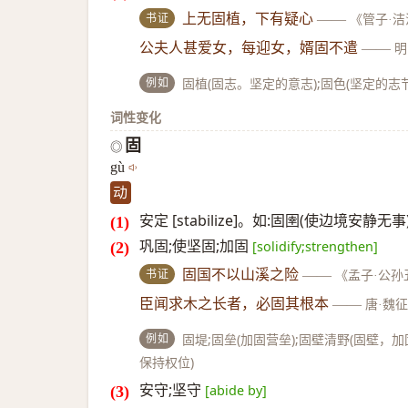
书证
上无固植，下有疑心
——
《管子·洁
公夫人甚爱女，每迎女，婿固不遣
——
明
例如
固植(固志。坚定的意志);固色(坚定的志节
词性变化
固
◎
gù
动
安定 [stabilize]。如:固圉(使边境安静无事
巩固;使坚固;加固
[solidify;strengthen]
书证
固国不以山溪之险
——
《孟子·公孙
臣闻求木之长者，必固其根本
——
唐·魏
例如
固堤;固垒(加固营垒);固壁清野(固壁
保持权位)
安守;坚守
[abide by]