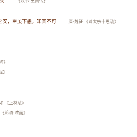
疾
——
《汉书·王商传》
之安，臣虽下愚，知其不可
——
唐·魏征 《谏太宗十思疏》
问》
赋》
如 《上林赋》
《论语·述而》