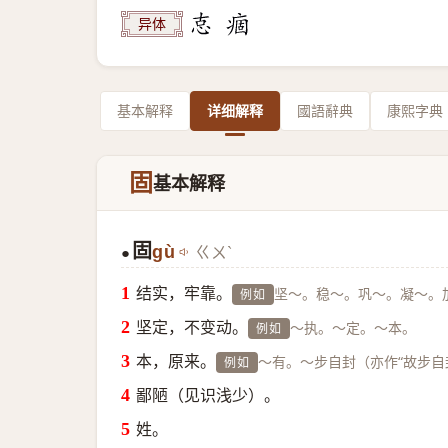
异体
基本解释
详细解释
國語辭典
康熙字典
固
基本解释
固
gù
ㄍㄨˋ
●
结实，牢靠。
坚～。稳～。巩～。凝～。
例如
坚定，不变动。
～执。～定。～本。
例如
本，原来。
～有。～步自封（亦作“故步自
例如
鄙陋（见识浅少）。
姓。