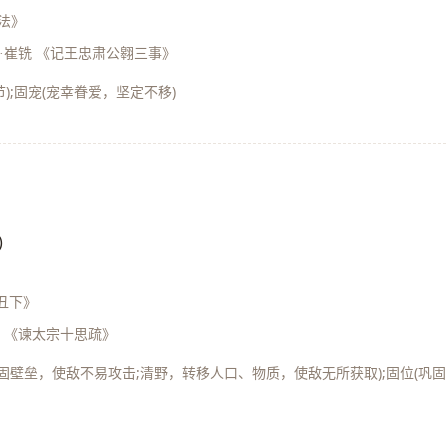
法》
·崔铣 《记王忠肃公翱三事》
);固宠(宠幸眷爱，坚定不移)
)
丑下》
征 《谏太宗十思疏》
，加固壁垒，使敌不易攻击;清野，转移人口、物质，使敌无所获取);固位(巩固