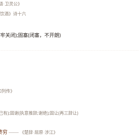
语·卫灵公》
《饮酒》诗十六
固扃(牢牢关闭);固塞(闭塞，不开朗)
如列传》
有);固谢(执意推辞;谢绝);固让(再三辞让)
终穷
——
《楚辞·屈原·涉江》