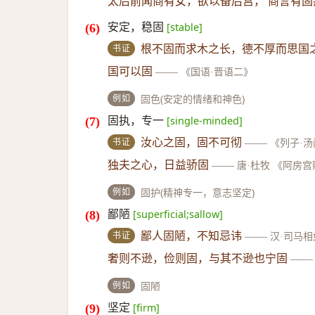
太后前闻商有女，欲以备后宫， 商言有固
安定，稳固
[stable]
书证
根不固而求木之长，德不厚而思国
国可以固
——
《国语·晋语二》
例如
固色(安定的情绪和神色)
固执，专一
[single-minded]
书证
汝心之固，固不可彻
——
《列子·汤
独夫之心，日益骄固
——
唐·杜牧 《阿房宫
例如
固护(精神专一，意志坚定)
鄙陋
[superficial;sallow]
书证
鄙人固陋，不知忌讳
——
汉·司马相
奢则不逊，俭则固，与其不逊也宁固
——
例如
固陋
坚定
[firm]