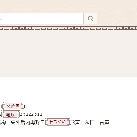
总笔画
3
8
笔顺
A
25122511
字形分析
结构；先外后内再封口
形声；从囗、古声