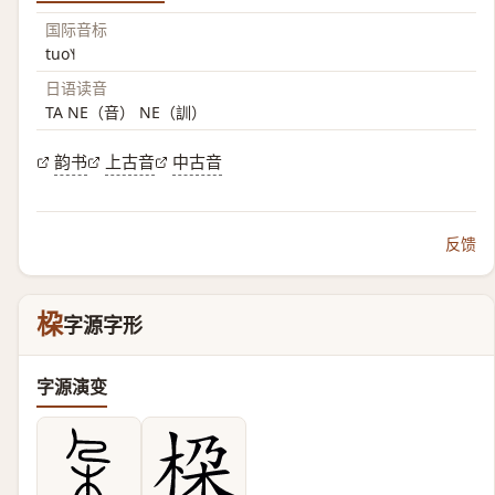
国际音标
tuo˥˧
日语读音
TA NE（音） NE（訓）
韵书
上古音
中古音
反馈
桗
字源字形
字源演变