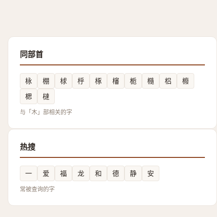
同部首
栐
棚
梂
㭔
椓
㰂
栀
㰐
梠
櫠
楒
㯈
与「木」部相关的字
热搜
一
爱
福
龙
和
德
静
安
常被查询的字