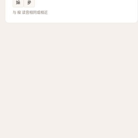
㛊
夛
与 桗 读音相同或相近