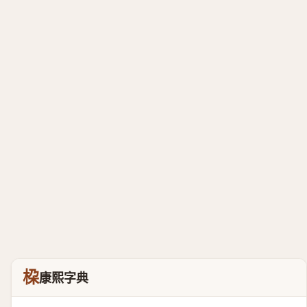
桗
康熙字典