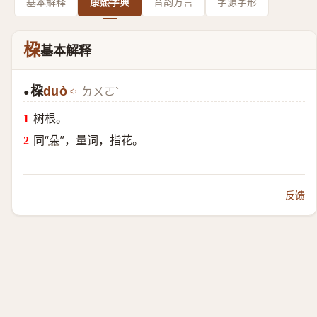
基本解释
康熙字典
音韵方言
字源字形
桗
基本解释
桗
duò
ㄉㄨㄛˋ
●
树根。
同“
朵
”，量词，指花。
反馈