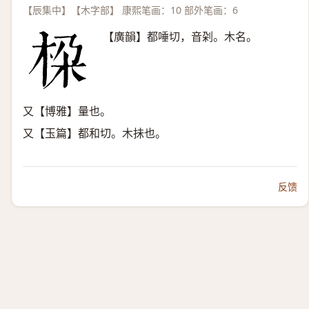
【辰集中】【木字部】 康熙笔画：10 部外笔画：6
【廣韻】都唾切，音刴。木名。
又【博雅】量也。
又【玉篇】都和切。木抺也。
反馈