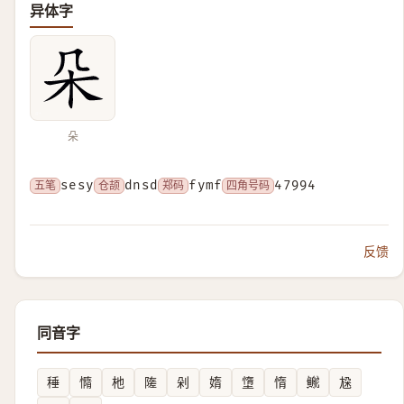
异体字
朵
五笔
sesy
仓颉
dnsd
郑码
fymf
四角号码
47994
反馈
同音字
䅜
憜
杝
隓
剁
媠
墯
惰
鿸
尮