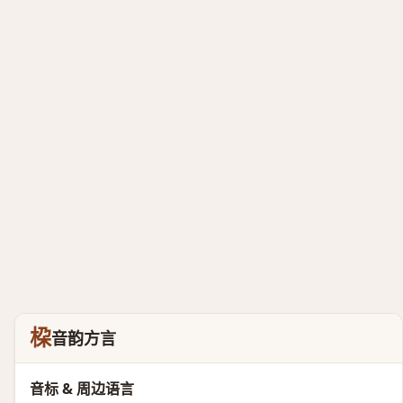
桗
音韵方言
音标 & 周边语言