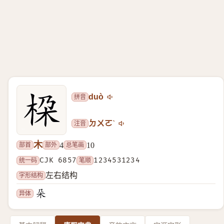
拼音
duò
注音
ㄉㄨㄛˋ
木
部首
部外
总笔画
4
10
统一码
CJK 6857
笔顺
1234531234
字形结构
左右结构
异体