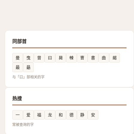
同部首
曼
曳
曾
曰
曻
朄
曺
書
曲
朅
最
朂
与「曰」部相关的字
热搜
一
爱
福
龙
和
德
静
安
常被查询的字