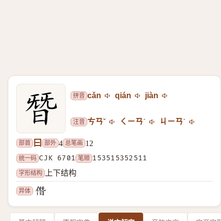
拼音
cǎn
qián
jiàn
注音
ㄘㄢˇ
ㄑㄧㄢˊ
ㄐㄧㄢˋ
曰
部首
部外
总笔画
4
12
统一码
CJK 6701
笔顺
153515352511
字形结构
上下结构
异体