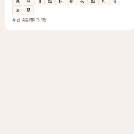
䖍
監
钳
䟅
箝
䅾
墹
鍳
軡
洊
鉴
鋻
与 朁 读音相同或相近