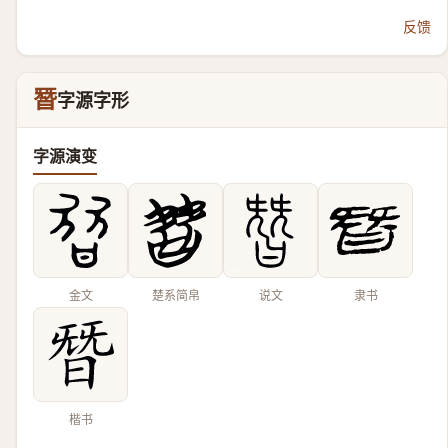
反馈
朁
字源字形
字源演变
金文
楚系简帛
说文
隶书
楷书