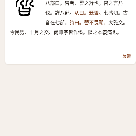
八部曰。曾者、䛐之舒也。曾之言乃
也。詳八部。
从曰。兓聲。
七感切。古
音在七部。
詩曰。朁不畏朙。
大雅文。
今民勞、十月之交、爾雅字皆作憯。憯之本義痛也。
反馈