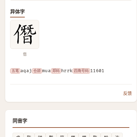
异体字
僭
五笔
aqaj
仓颉
mua
郑码
hrrk
四角号码
11601
反馈
同音字