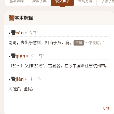
基本解释
康熙字典
说文解字
音韵方言
字源字
朁
基本解释
朁
cǎn
ㄘㄢˇ
●
副词，表出乎意料；相当于乃，竟。
“～不畏明。”
例如
朁
qián
ㄑㄧㄢˊ
●
〔於～〕又作“於潛”，古县名，在今中国浙江省杭州市。
朁
jiàn
ㄐㄧㄢˋ
●
同“
僭
”，虚假。
反馈