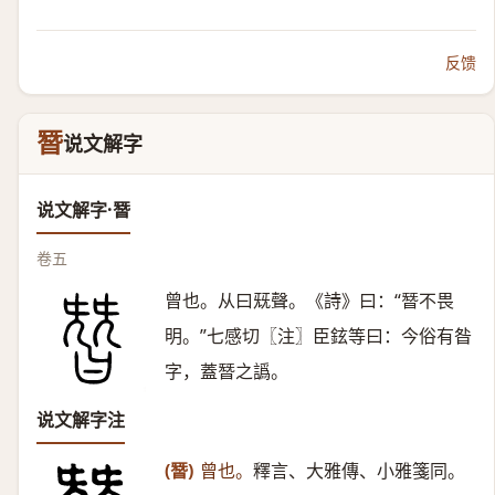
反馈
朁
说文解字
说文解字·朁
卷五
曾也。从曰兓聲。《詩》曰：“朁不畏
明。”七感切〖注〗臣鉉等曰：今俗有昝
字，蓋朁之譌。
说文解字注
(朁)
曾也。
釋言、大雅傳、小雅箋同。