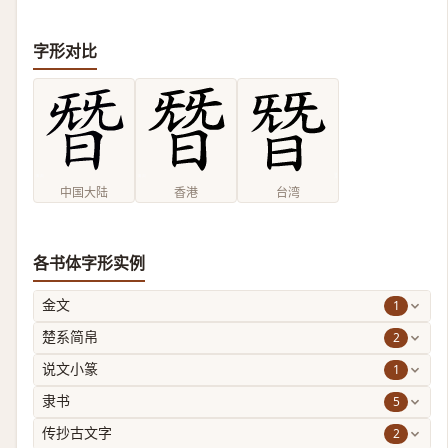
字形对比
中国大陆
香港
台湾
各书体字形实例
1
金文
2
楚系简帛
1
说文小篆
5
隶书
2
传抄古文字