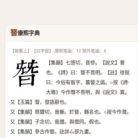
朁
康熙字典
【辰集上】【曰字部】 康熙笔画：12 部外笔画：8
【集韻】七感切，音慘。【說文】曾
也。《詩》曰：朁不畏明。【註】徐鉉
曰：今俗有昝字，蓋朁之譌。○按《詩·
大雅》今作憯不畏明，與《說文》異。
又【玉篇】朁，發語辭也。
又【集韻】慈鹽切，音螹。於朁，縣名也。○按今作潜。
又【集韻】子念切，音譖。與僭同。假也。
又【集韻】參古作朁。註詳厶部九畫。