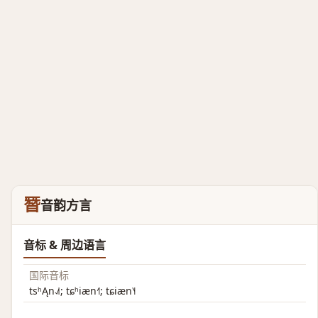
朁
音韵方言
音标 & 周边语言
国际音标
tsʰĄn˨˩˦; tɕʰiæn˧˥; tɕiæn˥˧