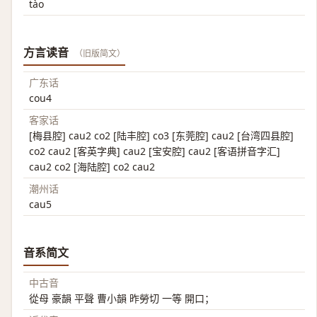
tào
方言读音
（旧版简文）
广东话
cou4
客家话
[梅县腔] cau2 co2 [陆丰腔] co3 [东莞腔] cau2 [台湾四县腔]
co2 cau2 [客英字典] cau2 [宝安腔] cau2 [客语拼音字汇]
cau2 co2 [海陆腔] co2 cau2
潮州话
cau5
音系简文
中古音
從母 豪韻 平聲 曹小韻 昨勞切 一等 開口；