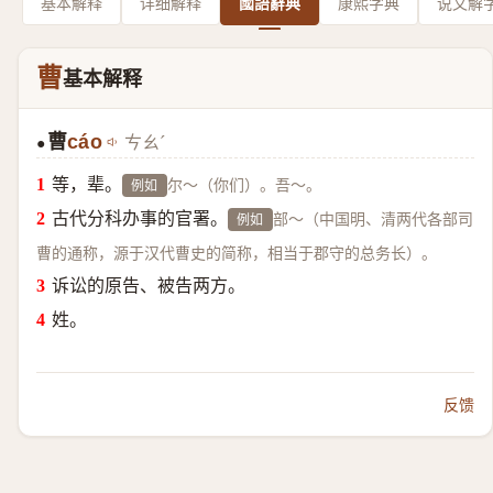
基本解释
详细解释
國語辭典
康熙字典
说文解
曹
基本解释
曹
cáo
ㄘㄠˊ
●
等，辈。
尔～（你们）。吾～。
例如
古代分科办事的官署。
部～（中国明、清两代各部司
例如
曹的通称，源于汉代曹史的简称，相当于郡守的总务长）。
诉讼的原告、被告两方。
姓。
反馈