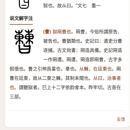
獄也。故从曰。”文七 重一
说文解字注
(曹)
獄㒳曹也。
㒳曹，今俗所謂原吿、
被吿也。曹猶類也。史記曰：遣吏分曹
逐捕。古文尙書：㒳造具備。史記㒳造
一作㒳遭。㒳遭、㒳造卽㒳曹，古字多
假借也。曹之引伸爲輩也，羣也。
从㯥，在廷東也。
㒳
曹在廷東，故从二東之㯥。其制未聞也。
从曰，治事者
也。
謂聽獄者。巳上十二字依韵會本。昨牢切。古音在
三部。
反馈