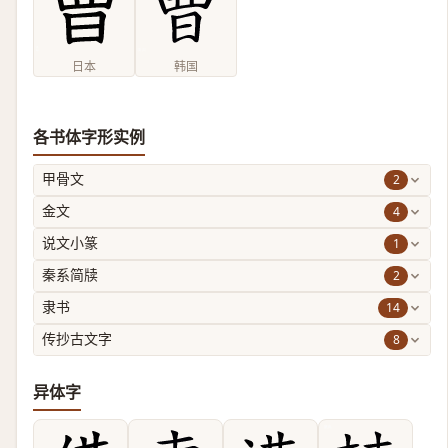
日本
韩国
各书体字形实例
2
甲骨文
4
金文
1
说文小篆
2
秦系简牍
14
隶书
8
传抄古文字
异体字