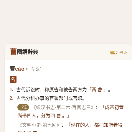
曹
國語辭典
书证
曹
cáo
ㄘㄠˊ
名
古代诉讼时，称原告和被告两方为
。
1.
「两 曹 」
古代分科办事的官署部门或官职。
2.
书证
《续汉书志·第二六·百官志三》
：
「成帝初置
尚书四人，分为四 曹 。」
《文明小史·第七回》
：
「现在的人，都把知府看得