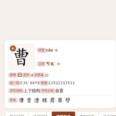
拼音
cáo
注音
ㄘㄠˊ
曰
部首
部外
总笔画
4
11
统一码
CJK 66F9
笔顺
12512212511
字形结构
字形分析
上下结构
会意
异体