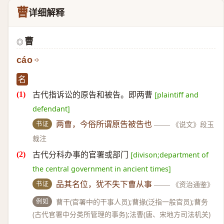
曹
详细解释
曹
◎
cáo
名
古代指诉讼的原告和被告。即两曹
[plaintiff and
defendant]
书证
两曹，今俗所谓原告被告也
——
《说文》段玉
裁注
古代分科办事的官署或部门
[divison;department of
the central government in ancient times]
书证
品其名位，犹不失下曹从事
——
《资治通鉴》
例如
曹干(官署中的干事人员);曹掾(泛指一般官员);曹务
(古代官署中分类所管理的事务);法曹(唐、宋地方司法机关)