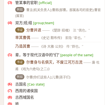
管某事的官职
[official]
例如
曹主(机关负责人);曹郎(部曹。部属各司的官吏);曹官
(属官)
双方;班;组
[group;team]
书证
分曹并进
——
《楚辞·招魂》
注:“偶也。”
率其曹偶
——
《史记·黥布传》
索隐:“辈也。”
乃造其曹
——
《诗·大雅·公刘》
传:“群也。”
辈，等于现代汉语中的“们”
[people of the same]
书证
尔曹身与名俱灭，不废江河万古流
——
唐·杜
甫 《戏为六绝句(之二)》
例如
尔曹(你们这些人);儿曹(孩子们)
古国名
[Cao state]
西周的诸侯国
古西域国名
姓