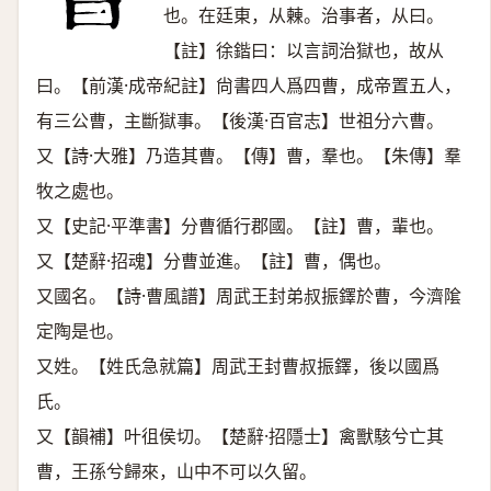
也。在廷東，从㯥。治事者，从曰。
【註】徐鍇曰：以言詞治獄也，故从
曰。【前漢·成帝紀註】尙書四人爲四曹，成帝置五人，
有三公曹，主斷獄事。【後漢·百官志】世祖分六曹。
又【詩·大雅】乃造其曹。【傳】曹，羣也。【朱傳】羣
牧之處也。
又【史記·平準書】分曹循行郡國。【註】曹，輩也。
又【楚辭·招魂】分曹並進。【註】曹，偶也。
又國名。【詩·曹風譜】周武王封弟叔振鐸於曹，今濟隂
定陶是也。
又姓。【姓氏急就篇】周武王封曹叔振鐸，後以國爲
氏。
又【韻補】叶徂侯切。【楚辭·招隱士】禽獸駭兮亡其
曹，王孫兮歸來，山中不可以久留。