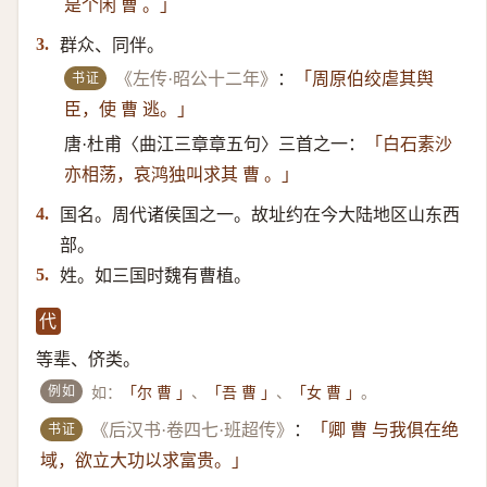
是个闲 曹 。」
群众、同伴。
3.
书证
《左传·昭公十二年》
：
「周原伯绞虐其舆
臣，使 曹 逃。」
唐·杜甫〈曲江三章章五句〉三首之一：
「白石素沙
亦相荡，哀鸿独叫求其 曹 。」
国名。周代诸侯国之一。故址约在今大陆地区山东西
4.
部。
姓。如三国时魏有曹植。
5.
代
等辈、侪类。
例如
如：
、
、
。
「尔 曹 」
「吾 曹 」
「女 曹 」
书证
《后汉书·卷四七·班超传》
：
「卿 曹 与我俱在绝
域，欲立大功以求富贵。」