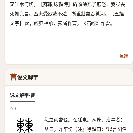
又叶木何切。【蘇轍·嚴顏詩】斫頭除死子無怒，我豈畏
死如兒曹。匹夫受戮或不避，所重壯氣吞黃河。【五經
文字】
，經典相承，隷省作曹。《石經》作曺。
𣍘
反馈
曹
说文解字
说文解字·曹
卷五
獄之兩曹也。在廷東。从㯥，治事者；
从曰。昨牢切〖注〗徐鍇曰：“以言詞治