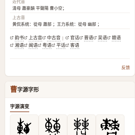
近代音
清母 蕭豪韻 平聲陽 曹小空；
上古音
黄侃系统：從母 蕭部 ；王力系统：從母 幽部 ；
韵书
上古音
中古音
官话
晋语
吴语
赣语
|
湘语
闽语
粤语
平话
客语
反馈
曹
字源字形
字源演变