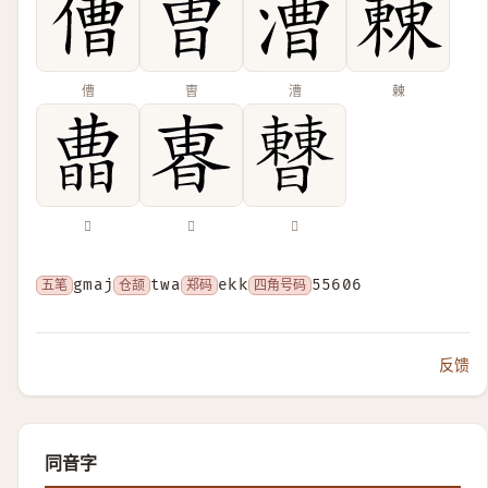
傮
曺
漕
㯥
𣊛
𣌼
𣍘
五笔
gmaj
仓颉
twa
郑码
ekk
四角号码
55606
反馈
同音字