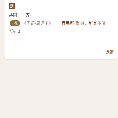
副
共同、一齐。
书证
《国语·周语下》
：
「且民所 曹 好，鲜其不济
也。」
反馈