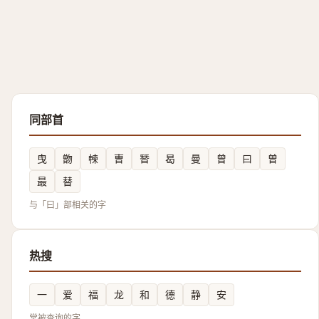
同部首
曳
朆
朄
曺
朁
曷
曼
曾
曰
曽
最
替
与「曰」部相关的字
热搜
一
爱
福
龙
和
德
静
安
常被查询的字