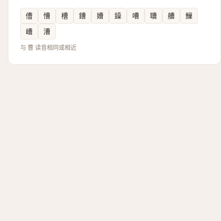
傮
慒
槽
鏪
㜖
鐰
嘈
䏆
艚
䲃
嶆
漕
与 曹 读音相同或相近