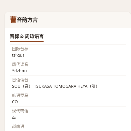
曹
音韵方言
音标 & 周边语言
国际音标
tsʰɑu˧˥
唐代读音
*dzhɑu
日语读音
SOU（音） TSUKASA TOMOGARA HEYA（訓）
韩语罗马
CO
现代韩语
조
越南语