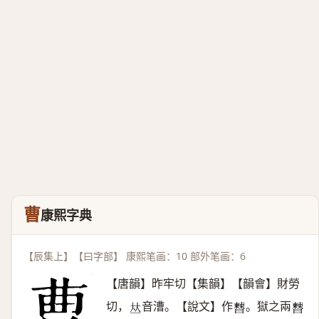
曹
康熙字典
【辰集上】【曰字部】 康熙笔画：10 部外笔画：6
【唐韻】昨牢切【集韻】【韻會】財勞
切，
音漕。【說文】作
。獄之兩
𠀤
𣍘
𣍘