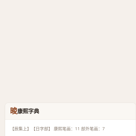
晙
康熙字典
【辰集上】【日字部】 康熙笔画：11 部外笔画：7