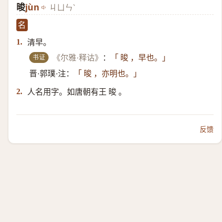
晙
jùn
ㄐㄩㄣˋ
名
清早。
1.
书证
《尔雅·释诂》
：
「 晙 ，早也。」
晋·郭璞·注：
「 晙 ，亦明也。」
人名用字。如唐朝有王 晙 。
2.
反馈