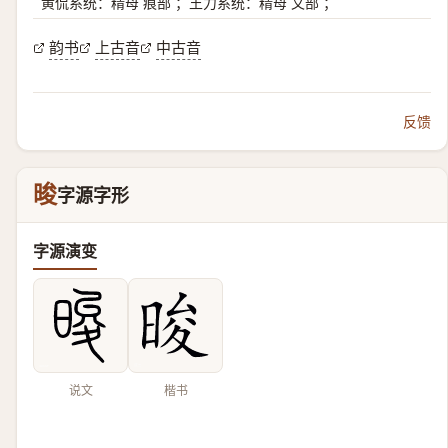
黄侃系统：精母 痕部 ；王力系统：精母 文部 ；
韵书
上古音
中古音
反馈
晙
字源字形
字源演变
说文
楷书