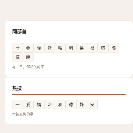
同部首
旴
曑
曈
暨
曜
晭
㫧
易
暄
㬞
暵
晲
与「日」部相关的字
热搜
一
爱
福
龙
和
德
静
安
常被查询的字