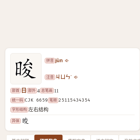
拼音
jùn
注音
ㄐㄩㄣˋ
日
部首
部外
总笔画
4
11
统一码
CJK 6659
笔顺
25115434354
字形结构
左右结构
异体