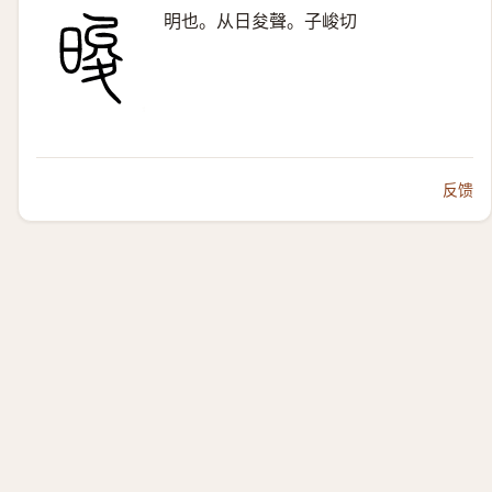
明也。从日夋聲。子峻切
反馈