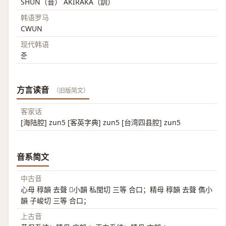
SHUN（音） AKIRAKA（訓）
韩语罗马
CWUN
现代韩语
준
方言读音
（旧版简文）
客家话
[海陆腔] zun5 [客英字典] zun5 [台湾四县腔] zun5
音系简文
中古音
心母 稕韻 去聲 𡺲小韻 私閠切 三等 合口；精母 稕韻 去聲 儁小
韻 子峻切 三等 合口；
上古音