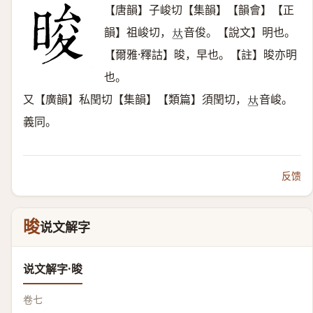
【唐韻】子峻切【集韻】【韻會】【正
韻】祖峻切，
音俊。【說文】明也。
𠀤
【爾雅·釋詁】晙，早也。【註】晙亦明
也。
又【廣韻】私閏切【集韻】【類篇】須閏切，
音峻。
𠀤
義同。
反馈
晙
说文解字
说文解字·晙
卷七