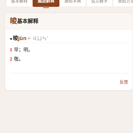
基本解释
國語辭典
康熙字典
说文解字
音韵方
晙
基本解释
晙
jùn
ㄐㄩㄣˋ
●
早；明。
敬。
反馈