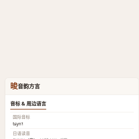
晙
音韵方言
音标 & 周边语言
国际音标
tɕyn˥˧
日语读音