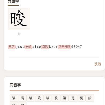
异体字
𣇚
五笔
jcwt
仓颉
aice
郑码
kzor
四角号码
63047
反馈
同音字
濬
懏
埈
陖
畯
骏
馂
箟
葰
餕