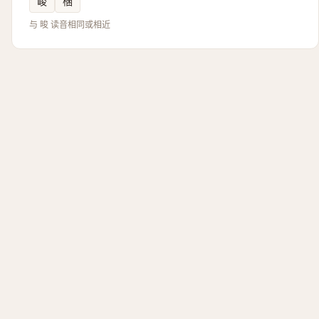
峻
棞
与 晙 读音相同或相近