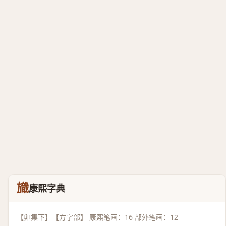
旘
康熙字典
【卯集下】【方字部】 康熙笔画：16 部外笔画：12