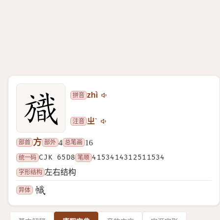
拼音
zhì
注音
ㄓˋ
方
部首
部外
总笔画
4
16
统一码
CJK 65D8
笔顺
4153414312511534
字形结构
左右结构
异体