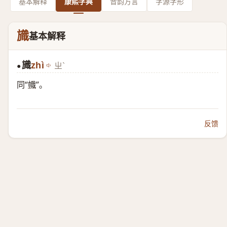
基本解释
康熙字典
音韵方言
字源字形
旘
基本解释
旘
zhì
ㄓˋ
●
同“
幟
”。
反馈