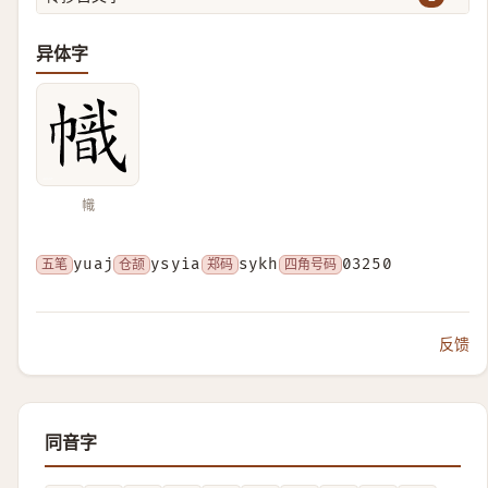
异体字
幟
五笔
yuaj
仓颉
ysyia
郑码
sykh
四角号码
03250
反馈
同音字