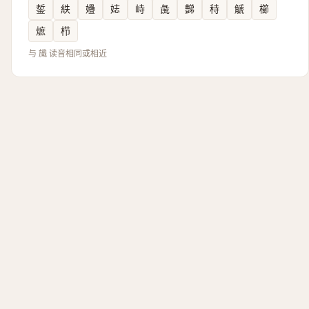
銴
紩
㜼
娡
峙
彘
豑
秲
䚦
櫛
熫
栉
与 旘 读音相同或相近