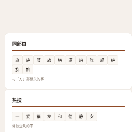
同部首
旞
斿
㫏
旒
旃
旜
旓
旐
旔
旂
旆
斺
与「方」部相关的字
热搜
一
爱
福
龙
和
德
静
安
常被查询的字