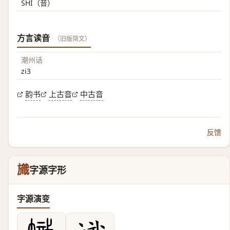
SHI（音）
方言读音
（旧版简文）
潮州话
zi3
韵书
上古音
中古音
反馈
旘
字源字形
字源演变