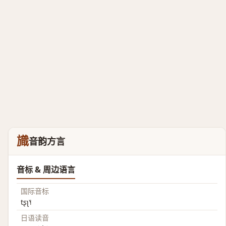
旘
音韵方言
音标 & 周边语言
国际音标
tʂʅ˥˧
日语读音