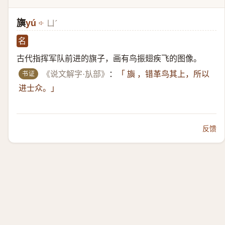
旟
yú
ㄩˊ
名
古代指挥军队前进的旗子，画有鸟振翅疾飞的图像。
书证
《说文解字·㫃部》
：
「 旟 ，错革鸟其上，所以
进士众。」
反馈