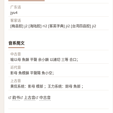
广东话
jyu4
客家话
[梅县腔] j2 [海陆腔] ri2 [客英字典] ji2 [台湾四县腔] ji2
音系简文
中古音
喻以母 魚韻 平聲 余小韻 以諸切 三等 合口；
近代音
影母 魚模韻 平聲陽 魚小空；
上古音
黄侃系统：影母 模部 ；王力系统：餘母 魚部 ；
韵书
上古音
中古音