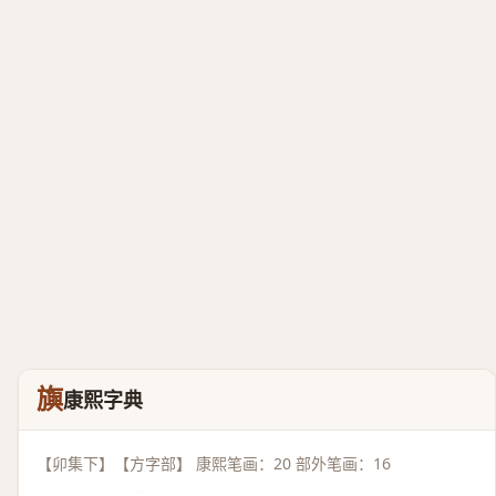
旟
康熙字典
【卯集下】【方字部】 康熙笔画：20 部外笔画：16