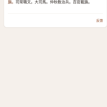
旟。
司常職文。大司馬。仲秋敎治兵。百官載旟。
反馈