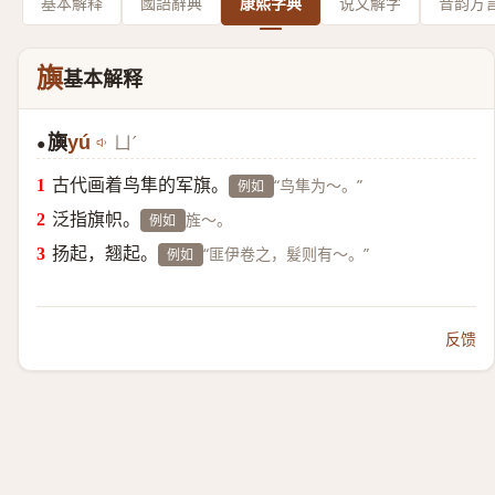
基本解释
國語辭典
康熙字典
说文解字
音韵方
旟
基本解释
旟
yú
ㄩˊ
●
古代画着鸟隼的军旗。
“鸟隼为～。”
例如
泛指旗帜。
旌～。
例如
扬起，翘起。
“匪伊卷之，髮则有～。”
例如
反馈