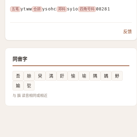
五笔
ytww
仓颉
ysohc
郑码
syio
四角号码
08281
反馈
同音字
吾
艅
臾
湡
釪
愉
堬
隅
媀
魣
媮
乻
与 旟 读音相同或相近