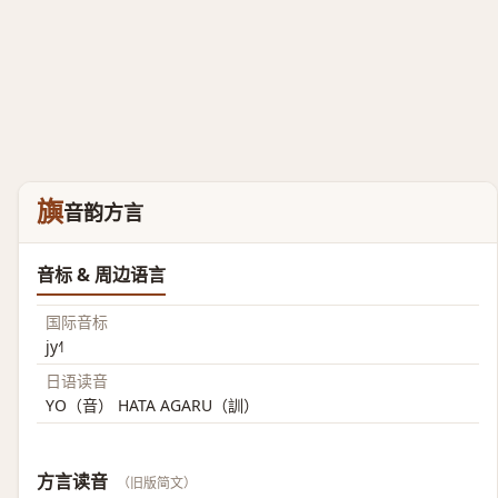
旟
音韵方言
音标 & 周边语言
国际音标
jy˧˥
日语读音
YO（音） HATA AGARU（訓）
方言读音
（旧版简文）