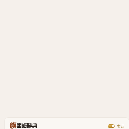
旟
國語辭典
书证