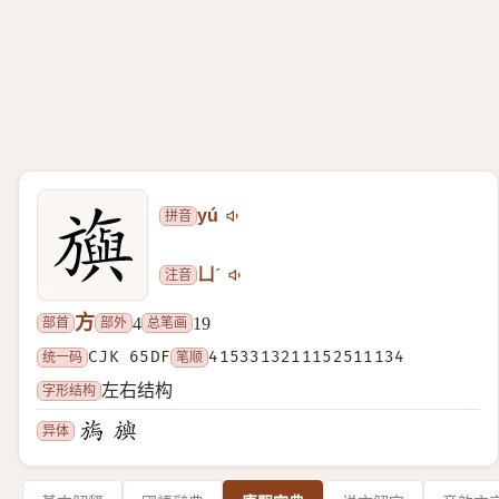
拼音
yú
注音
ㄩˊ
方
部首
部外
总笔画
4
19
统一码
CJK 65DF
笔顺
4153313211152511134
字形结构
左右结构
异体