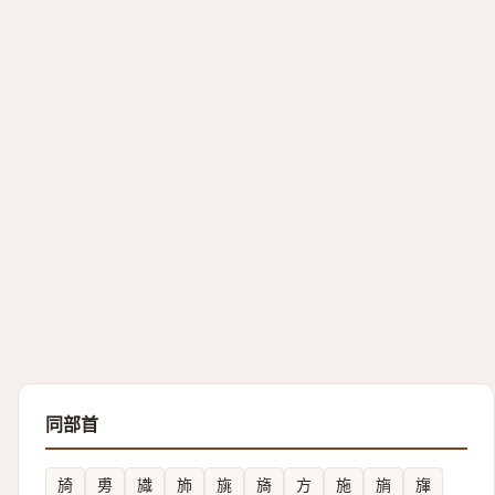
同部首
旑
旉
旘
斾
旐
旖
方
施
旓
㫎