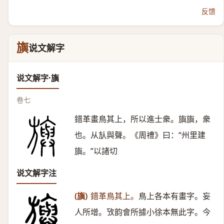
反馈
旟
说文解字
说文解字·旟
卷七
錯革畫鳥其上，所以進士衆。旟旟，衆
也。从㫃與聲。《周禮》曰：“州里建
旟。”以諸切
说文解字注
(旟)
錯革鳥其上。
鳥上各本有畫字。妄
人所增。攷韵會所據小徐本無此字。今