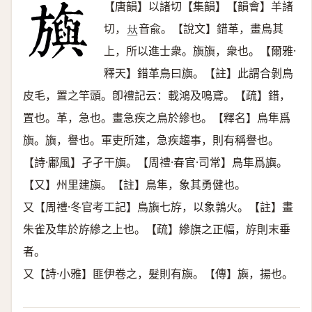
【唐韻】以諸切【集韻】【韻會】羊諸
切，
音兪。【說文】錯革，畫鳥其
𠀤
上，所以進士衆。旟旟，衆也。【爾雅·
釋天】錯革鳥曰旟。【註】此謂合剝鳥
皮毛，置之竿頭。卽禮記云：載鴻及鳴鳶。【疏】錯，
置也。革，急也。畫急疾之鳥於縿也。【釋名】鳥隼爲
旟。旟，譽也。軍吏所建，急疾趨事，則有稱譽也。
【詩·鄘風】孑孑干旟。【周禮·春官·司常】鳥隼爲旟。
【又】州里建旟。【註】鳥隼，象其勇健也。
又【周禮·冬官考工記】鳥旟七斿，以象鶉火。【註】畫
朱雀及隼於斿縿之上也。【疏】縿旗之正幅，斿則末垂
者。
又【詩·小雅】匪伊卷之，髮則有旟。【傳】旟，揚也。