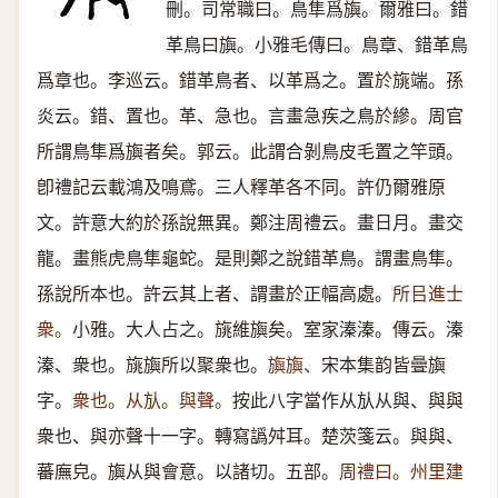
刪。司常職曰。鳥隼爲旟。爾雅曰。錯
革鳥曰旟。小雅毛傳曰。鳥章、錯革鳥
爲章也。李巡云。錯革鳥者、以革爲之。置於旐端。孫
炎云。錯、置也。革、急也。言畫急疾之鳥於縿。周官
所謂鳥隼爲旟者矣。郭云。此謂合剝鳥皮毛置之竿頭。
卽禮記云載鴻及鳴鳶。三人釋革各不同。許仍爾雅原
文。許意大約於孫說無異。鄭注周禮云。畫日月。畫交
龍。畫熊虎鳥隼龜蛇。是則鄭之說錯革鳥。謂畫鳥隼。
孫說所本也。許云其上者、謂畫於正幅高處。
所㠯進士
衆。
小雅。大人占之。旐維旟矣。室家溱溱。傳云。溱
溱、衆也。旐旟所以聚衆也。
旟旟、
宋本集韵皆曡旟
字。
衆也。从㫃。與聲。
按此八字當作从㫃从與、與與
衆也、與亦聲十一字。轉寫譌舛耳。楚茨箋云。與與、
蕃廡皃。旟从與會意。以諸切。五部。
周禮曰。州里建