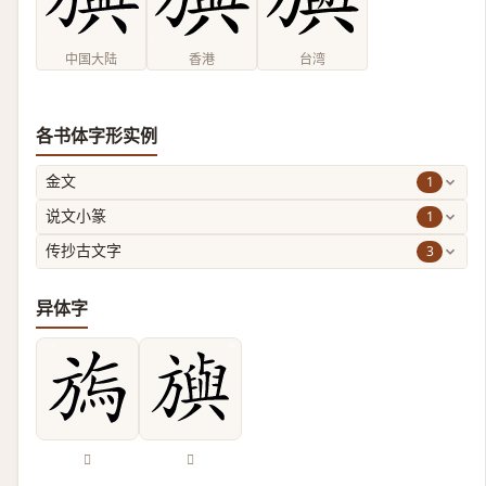
中国大陆
香港
台湾
各书体字形实例
1
金文
1
说文小篆
3
传抄古文字
异体字
𣄊
𣄣