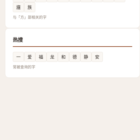
旜
族
与「方」部相关的字
热搜
一
爱
福
龙
和
德
静
安
常被查询的字