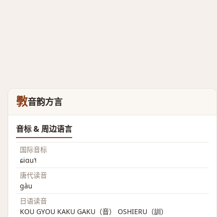
斆
音韵方言
音标 & 周边语言
国际音标
ɕiɑu˥˧
唐代读音
gàu
日语读音
KOU GYOU KAKU GAKU（音） OSHIERU（訓）