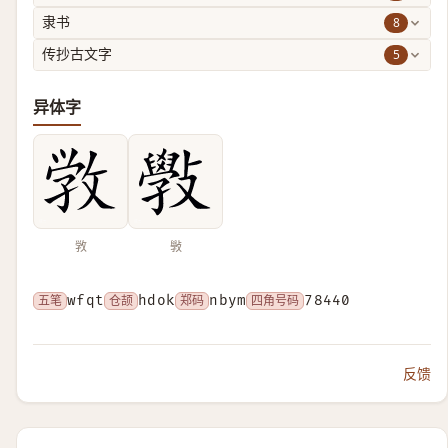
8
隶书
5
传抄古文字
异体字
敩
斅
五笔
wfqt
仓颉
hdok
郑码
nbym
四角号码
78440
反馈