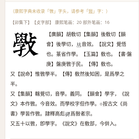
（康熙字典未收录「斆」字头，请参考「
斅
」字：）
【卯集下】【攴字部】 康熙笔画：20 部外笔画：16
【廣韻】胡敎切【集韻】後敎切【韻
會】後學切，
音效。【說文】覺悟
𠀤
也。篆省作學。【玉篇】敎也。【書·盤
庚】盤庚斆于民。【傳】敎也。
又【說命】惟斆學半。【傳】敎然後知困，是爲學之
半。
又【集韻】轄覺切，音學。義同。【韻會】學字，《說
文》本作斆。今音效。而學校字但作學。○按古文《尚
書》學皆作斆。隷釋高彪
爲斅者宗。
𥓓
又五十以斆，卽學字。《說文》在敎部，今倂入。