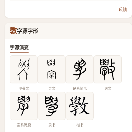
反馈
斆
字源字形
字源演变
甲骨文
金文
楚系简帛
说文
秦系简牍
隶书
楷书