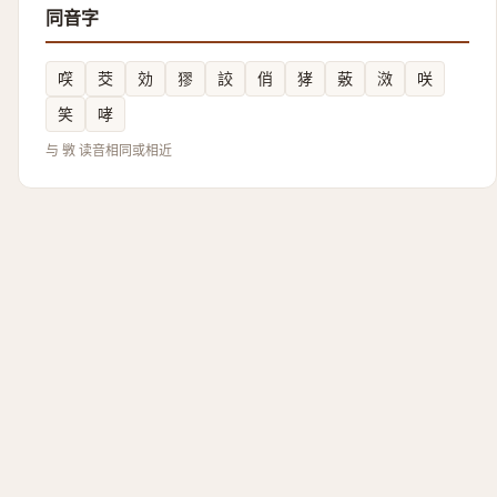
同音字
㗛
茭
効
㺒
詨
俏
㹲
薂
滧
咲
笑
哮
与 斆 读音相同或相近