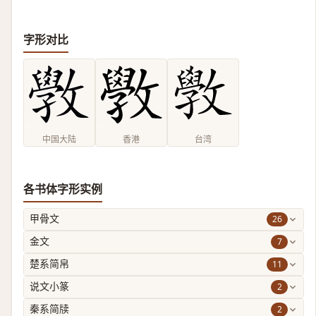
字形对比
中国大陆
香港
台湾
各书体字形实例
26
甲骨文
7
金文
11
楚系简帛
2
说文小篆
2
秦系简牍