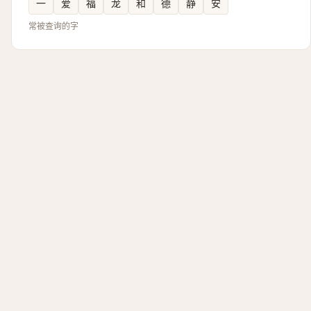
一
爱
福
龙
和
德
静
安
常被查询的字