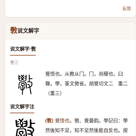
反馈
斆
说文解字
说文解字·斆
卷三
覺悟也。从教从冂。冂，尚矇也。臼
聲。學，篆文斆省。胡覺切文二 重二
（重三）
说文解字注
(斆)
覺悟也。
斆、覺曡韵。學記曰：學
然後知不足，知不足然後能自反也。按