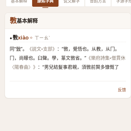
基本解释
康熙字典
说文解字
音韵方言
字源字
斆
基本解释
斆
xiào
ㄒㄧㄠˋ
●
同“
斅
”。
：“斆，覺悟也。从教，从冂。
《説文•支部》
冂，尚矇也。臼聲。學，篆文斆省。”
《樂府詩集•僧貫休
：“男兒結髮事君親，須斆前賢多慷慨了
〈陽春曲〉》
反馈