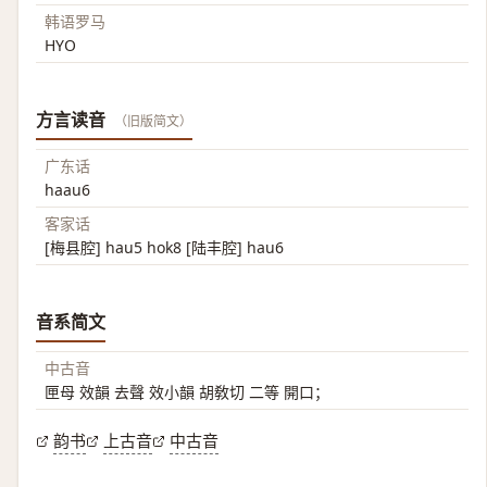
韩语罗马
HYO
方言读音
（旧版简文）
广东话
haau6
客家话
[梅县腔] hau5 hok8 [陆丰腔] hau6
音系简文
中古音
匣母 效韻 去聲 效小韻 胡敎切 二等 開口；
韵书
上古音
中古音