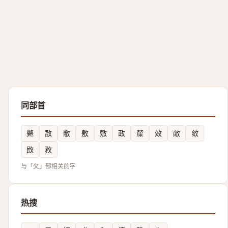
同部首
斃
敔
敝
敫
敷
政
斄
效
敵
敛
敃
敄
与「攵」部相关的字
热搜