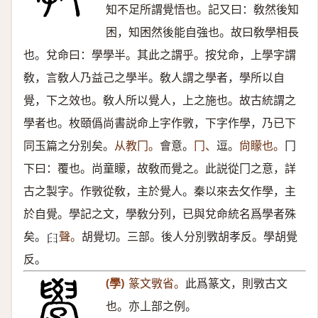
知不足所謂覺悟也。記又曰：敎然後知
困，知困然後能自強也。故曰敎學相長
也。兌命曰：學學半。其此之謂乎。按兌命，上學字謂
敎，言敎人乃益己之學半。敎人謂之學者，學所以自
覺，下之效也。敎人所以覺人，上之施也。故古統謂之
學者也。枚頤僞尚書説命上字作斆，下字作學，乃已下
同玉篇之分别矣。
从教冂。
會意。
冂、
逗。
尙矇也。
冂
下曰：覆也。尚童矇，故敎而覺之。此説從冂之意，詳
古之製字。作斆從敎，主於覺人。秦以來去攵作學，主
於自覺。學記之文，學敎分列，已與兌命統名爲學者殊
矣。
聲。
胡覺切。三部。後人分別斆胡孝反。學胡覺
𦥑
反。
(學)
篆文斆省。
此爲篆文，則斆古文
也。亦丄部之例。