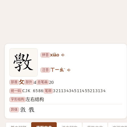
拼音
xiào
注音
ㄒㄧㄠˋ
攵
部首
部外
总笔画
4
20
统一码
CJK 6586
笔顺
32113434511455213134
字形结构
左右结构
异体