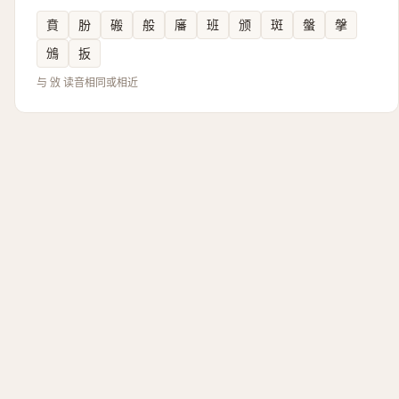
賁
朌
䃑
般
㢖
班
颁
斑
螌
搫
鳻
扳
与 攽 读音相同或相近