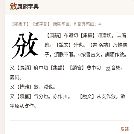
攽
康熙字典
【卯集下】【攴字部】 康熙笔画：8 部外笔画：4
【唐韻】布還切【集韻】逋還切，
音
𠀤
班。【說文】分也。【書·洛誥】乃惟孺
子，頒朕不暇。○按書古文，訓頒作攽。
又【廣韻】府巾切【集韻】【韻會】悲巾切，
音彬。
𠀤
義同。
又【博雅】攽，減也。
又【類篇】气分也。亦作
。 【說文】从攴作攽。攽
𠚼
字原从攴作。
反馈