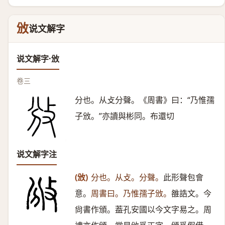
攽
说文解字
说文解字·攽
卷三
分也。从攴分聲。《周書》曰：“乃惟孺
子攽。”亦讀與彬同。布還切
说文解字注
(攽)
分也。从攴。分聲。
此形聲包會
意。
周書曰。乃惟孺子攽。
雒誥文。今
尙書作頒。葢孔安國以今文字易之。周