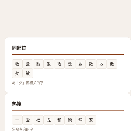
同部首
收
敳
敝
敗
攻
敜
敭
敷
敚
散
攵
敏
与「攵」部相关的字
热搜
一
爱
福
龙
和
德
静
安
常被查询的字