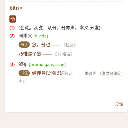
bān
动
(会意。从攴、从分，分亦声。本义:分发)
同本义
[divide]
书证
攽，分也
——
《说文》
乃惟孺子攽
——
《书·洛诰》
颁布
[promulgate;issue]
书证
经传皆以颁以班为之
——
朱骏声 《说文通训定
声》
反馈