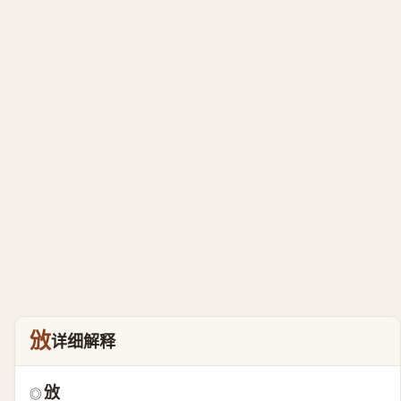
攽
详细解释
攽
◎