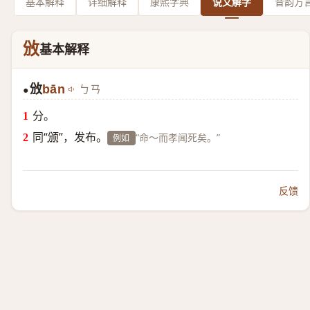
基本解释
详细解释
康熙字典
说文解字
音韵方
攽
基本解释
攽
bān
ㄅㄢ
●
分。
同“
颁
”，发布。
“命～而孝闻死矣。”
例如
反馈