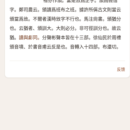
禮亦作頒。當是攽爲正字。頒爲假借
字。鄭司農云。頒讀爲班布之班。據許所偁古文則當云
頒當爲攽。不爾者漢時攽字不行也。馬注尙書。頒猶分
也。云猶者、頒訓大。大則必分。非可徑訓分也。故云
猶。
讀與虨同。
分聲彬聲本皆在十三部。徐仙民於周禮
頒音墳、於書音甫云反是也。音轉入十四部。布還切。
反馈