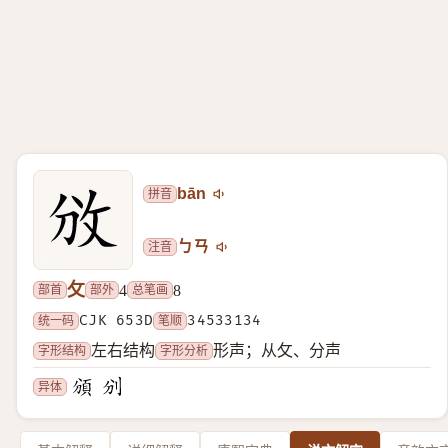
拼音
bān
注音
ㄅㄢ
攵
部首
部外
总笔画
4
8
统一码
CJK 653D
笔顺
34533134
字形结构
字形分析
左右结构
形声；从攵、分声
异体