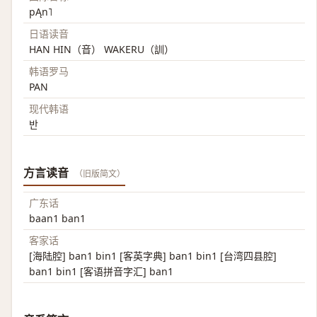
pĄn˥
日语读音
HAN HIN（音） WAKERU（訓）
韩语罗马
PAN
现代韩语
반
方言读音
（旧版简文）
广东话
baan1 ban1
客家话
[海陆腔] ban1 bin1 [客英字典] ban1 bin1 [台湾四县腔]
ban1 bin1 [客语拼音字汇] ban1