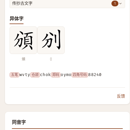
1
传抄古文字
异体字
頒
𠚼
五笔
wvty
仓颉
chok
郑码
oymo
四角号码
88240
反馈
同音字