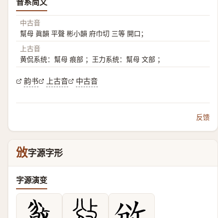
音系简文
中古音
幫母 眞韻 平聲 彬小韻 府巾切 三等 開口；
上古音
黄侃系统：幫母 痕部 ；王力系统：幫母 文部 ；
韵书
上古音
中古音
反馈
攽
字源字形
字源演变