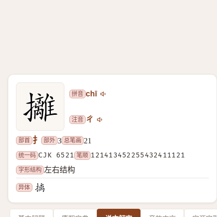
拼音
chī
注音
ㄔ
扌
部首
部外
总笔画
3
21
统一码
CJK 6521
笔顺
121413452255432411121
字形结构
左右结构
异体