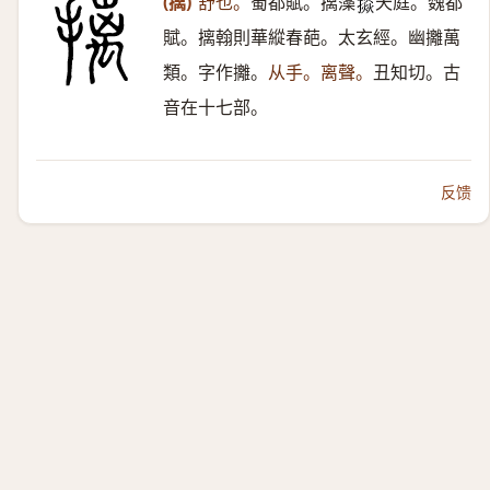
(摛)
舒也。
蜀都賦。摛藻
天庭。魏都
𢴵
賦。摛翰則華縱春葩。太玄經。幽攡萬
類。字作攡。
从手。离聲。
丑知切。古
音在十七部。
反馈