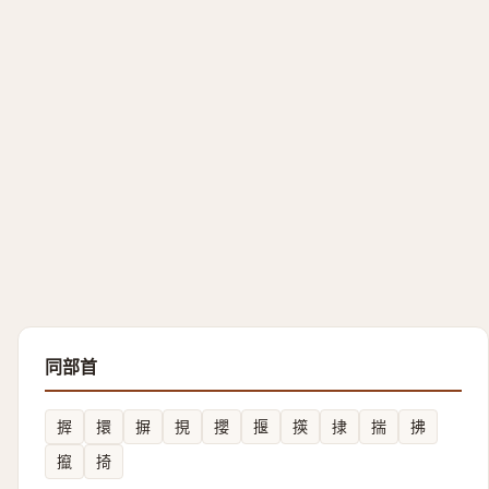
同部首
搱
擐
摒
挸
攖
揠
擌
捸
揣
拂
攛
掎