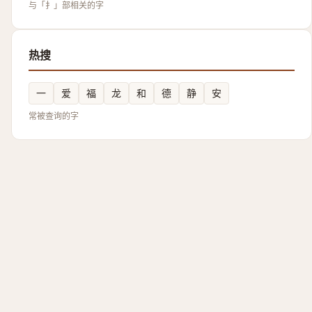
与「扌」部相关的字
热搜
一
爱
福
龙
和
德
静
安
常被查询的字