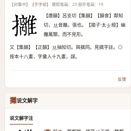
【卯集中】【手字部】 康熙笔画：23 部外笔画：19
【唐韻】呂支切【集韻】【韻會】鄰知
切，
音離。張也。【揚子·太
經】幽
𠀤
𤣥
攡萬類，而不見形。
又【集韻】【正韻】
抽知切。與摛同。見摛字註。◎
𠀤
按本十八畫，字彙入十九畫，誤。
反馈
攡
说文解字
说文解字注