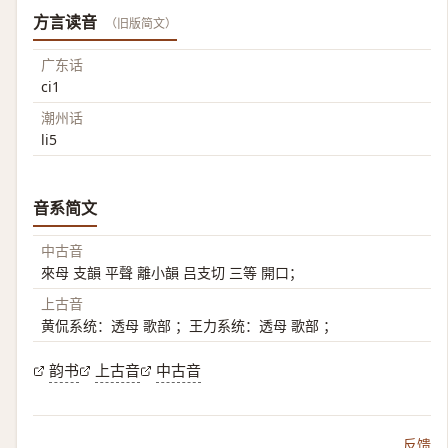
方言读音
（旧版简文）
广东话
ci1
潮州话
li5
音系简文
中古音
來母 支韻 平聲 離小韻 吕支切 三等 開口；
上古音
黄侃系统：透母 歌部 ；王力系统：透母 歌部 ；
韵书
上古音
中古音
反馈