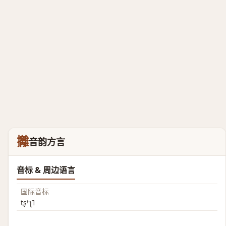
攡
音韵方言
音标 & 周边语言
国际音标
tʂʰʅ˥