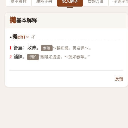
基本解释
康熙字典
说文解字
音韵方言
字源字
攡
基本解释
攡
chī
ㄔ
●
舒展；散佈。
～錦布繡。英名遠～。
例如
鋪陳。
“馳辯如濤波，～藻如春華。”
例如
反馈