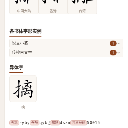
中国大陆
香港
台湾
各书体字形实例
1
说文小篆
1
传抄古文字
异体字
摛
五笔
ryby
仓颉
qybg
郑码
dszn
四角号码
50015