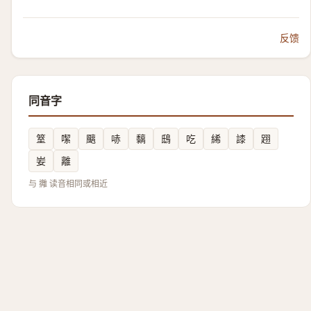
反馈
同音字
䇪
噄
䬜
哧
黐
鴟
吃
絺
䜉
䟳
妛
離
与 攡 读音相同或相近