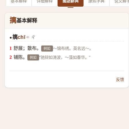
基本解释
详细解释
國語辭典
康熙字典
说文解
摛
基本解释
摛
chī
ㄔ
●
舒展；散布。
～锦布绣。英名远～。
例如
铺陈。
“驰辩如涛波，～藻如春华。”
例如
反馈