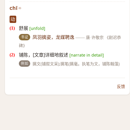
chī
动
舒展
[unfold]
书证
凤羽摛姿，龙媒聘逸
——
唐·许敬宗 《尉迟恭
碑》
铺陈，[文章]详细地叙述
[narrate in detail]
例如
摛文(铺叙文采);摛笔(摛毫。执笔为文，铺陈翰藻)
反馈