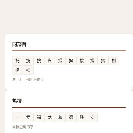
同部首
托
摬
捜
㧉
撏
摒
搇
撙
揟
挒
挧
扛
与「扌」部相关的字
热搜
一
爱
福
龙
和
德
静
安
常被查询的字