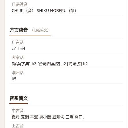
日语读音
CHI RI（音） SHIKU NOBERU（訓）
方言读音
（旧版简文）
广东话
ci1 lei4
客家话
[客英字典] li2 [台湾四县腔] li2 [海陆腔] li2
潮州话
li5
音系简文
中古音
徹母 支韻 平聲 摛小韻 丑知切 三等 開口；
上古音