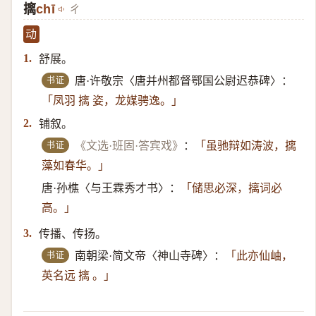
摛
chī
ㄔ
动
舒展。
1.
书证
唐·许敬宗〈唐并州都督鄂国公尉迟恭碑〉：
「凤羽 摛 姿，龙媒骋逸。」
铺叙。
2.
书证
《文选·班固·答宾戏》
：
「虽驰辩如涛波，摛
藻如春华。」
唐·孙樵〈与王霖秀才书〉：
「储思必深，摛词必
高。」
传播、传扬。
3.
书证
南朝梁·简文帝〈神山寺碑〉：
「此亦仙岫，
英名远 摛 。」