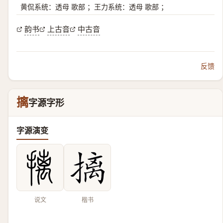
黄侃系统：透母 歌部 ；王力系统：透母 歌部 ；
韵书
上古音
中古音
反馈
摛
字源字形
字源演变
说文
楷书