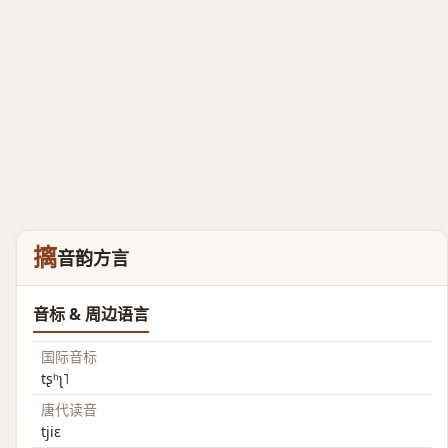
摛
音韵方言
音标 & 周边语言
国际音标
tʂʰʅ˥
唐代读音
tjiɛ