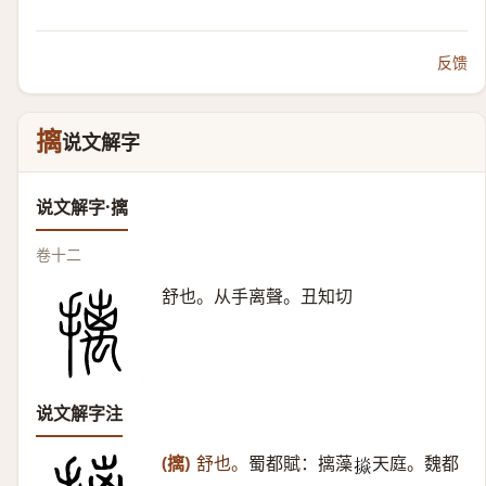
反馈
摛
说文解字
说文解字·摛
卷十二
舒也。从手离聲。丑知切
说文解字注
(摛)
舒也。
蜀都賦：摛藻
天庭。魏都
𢴵