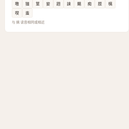
噭
㺈
䇪
妛
䟳
誺
䬜
痴
胵
樆
喫
蚩
与 摛 读音相同或相近