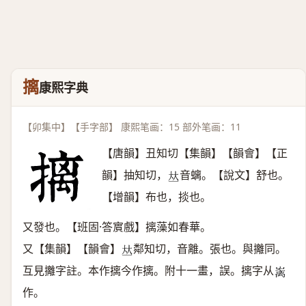
摛
康熙字典
【卯集中】【手字部】 康熙笔画：15 部外笔画：11
【唐韻】丑知切【集韻】【韻會】【正
韻】抽知切，
音螭。【說文】舒也。
𠀤
【增韻】布也，掞也。
又發也。【班固·答賔戲】摛藻如春華。
又【集韻】【韻會】
鄰知切，音離。張也。與攡同。
𠀤
互見攡字註。本作摛今作摛。附十一畫，誤。摛字从
𡴥
作。