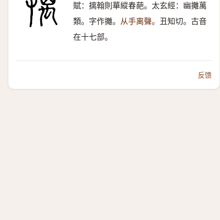
賦：摛翰則華縱春葩。太玄經：幽攡萬
類。字作攡。
从手离聲。
丑知切。古音
在十七部。
反馈