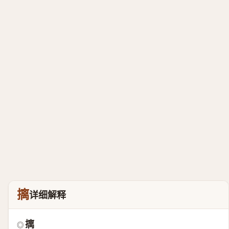
摛
详细解释
摛
◎