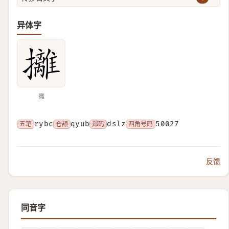
异体字
攡
五笔
rybc
仓颉
qyub
郑码
dslz
四角号码
50027
反馈
同音字