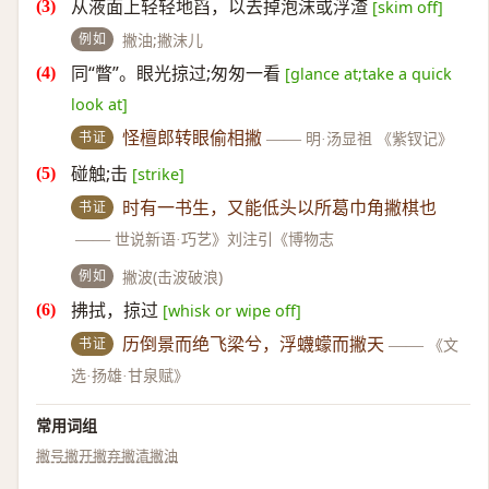
从液面上轻轻地舀，以去掉泡沫或浮渣
[skim off]
例如
撇油;撇沫儿
同“瞥”。眼光掠过;匆匆一看
[glance at;take a quick
look at]
书证
怪檀郎转眼偷相撇
——
明·汤显祖 《紫钗记》
碰触;击
[strike]
书证
时有一书生，又能低头以所葛巾角撇棋也
——
世说新语·巧艺》刘注引《博物志
例如
撇波(击波破浪)
拂拭，掠过
[whisk or wipe off]
书证
历倒景而绝飞梁兮，浮蠛蠓而撇天
——
《文
选·扬雄·甘泉赋》
常用词组
撇号
撇开
撇弃
撇清
撇油