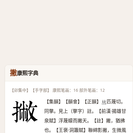
撇
康熙字典
【卯集中】【手字部】 康熙笔画：16 部外笔画：12
【集韻】【韻會】【正韻】
匹蔑切。
𠀤
同撆。見上（撆字）註。【前漢·揚雄甘
泉賦】浮蔑蠓而撇天。【註】撇，猶拂
也。【王褒·洞簫賦】聯綿彯撇，生微風