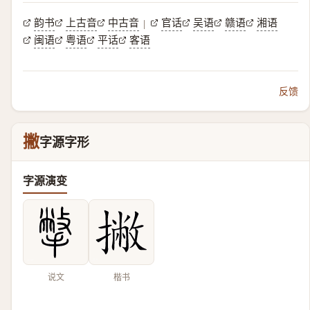
韵书
上古音
中古音
官话
吴语
赣语
湘语
|
闽语
粤语
平话
客语
反馈
撇
字源字形
字源演变
说文
楷书