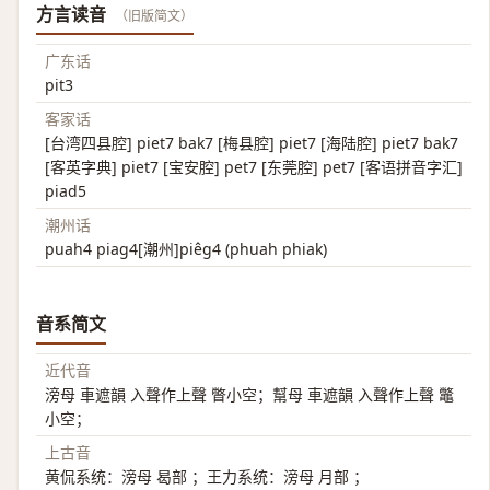
方言读音
（旧版简文）
广东话
pit3
客家话
[台湾四县腔] piet7 bak7 [梅县腔] piet7 [海陆腔] piet7 bak7
[客英字典] piet7 [宝安腔] pet7 [东莞腔] pet7 [客语拼音字汇]
piad5
潮州话
puah4 piag4[潮州]piêg4 (phuah phiak)
音系简文
近代音
滂母 車遮韻 入聲作上聲 瞥小空；幫母 車遮韻 入聲作上聲 鼈
小空；
上古音
黄侃系统：滂母 曷部 ；王力系统：滂母 月部 ；