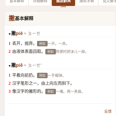
基本解释
详细解释
國語辭典
康熙字典
说文解
撇
基本解释
撇
piē
ㄆㄧㄝ
●
丢开，抛弃。
～开。～弃。
例如
由液体表面舀取。
熬粥时把沫儿～掉。
例如
撇
piě
ㄆㄧㄝˇ
●
平着向前扔。
～手榴弹。
例如
汉字笔形之一，由上向左而斜下。
像汉字的撇形的。
～嘴。两～黑眉。
例如
反馈