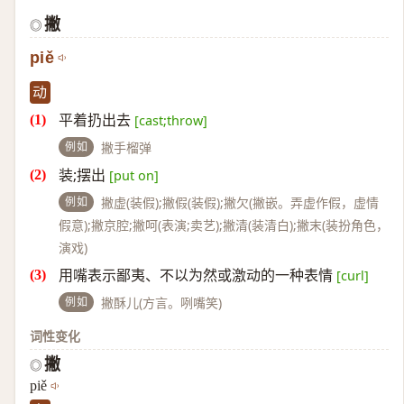
撇
◎
piě
动
平着扔出去
[cast;throw]
例如
撇手榴弹
装;摆出
[put on]
例如
撇虚(装假);撇假(装假);撇欠(撇嵌。弄虚作假，虚情
假意);撇京腔;撇呵(表演;卖艺);撇清(装清白);撇末(装扮角色，
演戏)
用嘴表示鄙夷、不以为然或激动的一种表情
[curl]
例如
撇酥儿(方言。咧嘴笑)
词性变化
撇
◎
piě