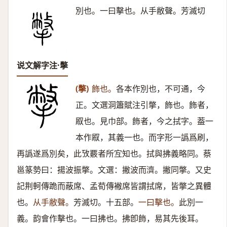
別也。一曰擊也。从手敝聲。芳滅切
说文解字注·撆
(撆)
飾也。
各本作別也，不可通，今
正。文選洞簫賦注引撆，飾也。飾者，
㕞也。見巾部。飾者，今之拭字。葢一
本作㕞，其義一也。而字形一譌爲刷，
再譌遂爲別矣，此攷覈者所宐知也。拭與拂義略同。蔡
邕篆勢曰：揚波振撆。文選：撇波而濟。撇同撆。又史
記荆軻傳跪而蔽席、孟荀傳襒席皆謂拭席，皆撆之異體
也。
从手敝聲。
芳滅切。十五部。
一曰擊也。
此別一
義。韵會作擊也。一曰拂也。拂卽飾，易其先後耳。