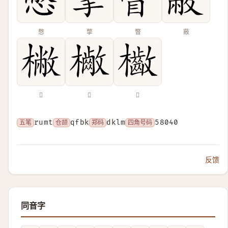
憋
撆
瞥
蔽
𣘮
𣟷
𣡁
五笔
rumt
仓颉
qfbk
郑码
dklm
四角号码
58040
反馈
同音字