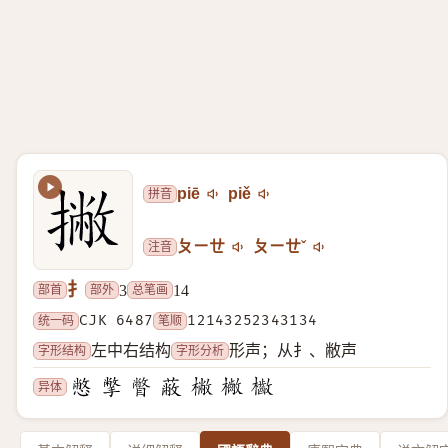
拼音
piē
piě
注音
ㄆㄧㄝ
ㄆㄧㄝˇ
扌
部首
部外
总笔画
3
14
统一码
CJK 6487
笔顺
12143252343134
字形结构
字形分析
左中右结构
形声；从扌、敝声
异体