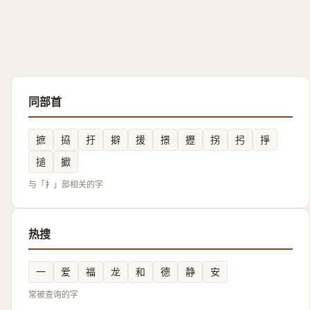
同部首
摭
拹
扜
擗
援
撔
攊
拐
㧈
掙
搥
擨
与「扌」部相关的字
热搜
一
爱
福
龙
和
德
静
安
常被查询的字