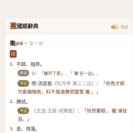
撇
國語辭典
书证
撇
piē
ㄆㄧㄝ
动
不顾、抛弃。
1.
例如
如：
、
。
「撇开了家」
「 撇 在一边」
书证
明·汤显祖
《牡丹亭·第三二出》
：
「你秀才郎
为客偏情绝，料不是虚脾把盟誓 撇 。」
拂拭。
2.
书证
《文选·王襃·洞箫赋》
：
「怆然累欷， 撇 涕抆
泪。」
丢、甩落。
3.