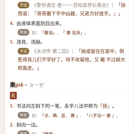
书证
《警世通言·卷一一·苏知县罗衫再合》
：
「徐
用道：『哥哥撇下手中凶器，兄弟方好放手。』」
由液体表面刮舀出来。
4.
例如
如：
、
。
「撇油」
「 撇 泡沫」
违背、违拗。
5.
书证
《水浒传·第二回》
：
「倘或留住在家中，倒
惹得孩儿们不学好了。待不收留他，又 撇 不过柳大
郎面皮。」
撇
piě
ㄆㄧㄝˇ
名
书法向左斜下的一笔，永字八法中称为
。
1.
「掠」
例如
如：
、
。
「点、横、竖、 撇 」
「八字没一 撇 」
斜向一边。
2.
例如
如：
。