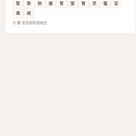
蟞
撆
㭭
癟
暼
鐅
瞥
苤
龞
䋢
潎
覕
与 撇 读音相同或相近