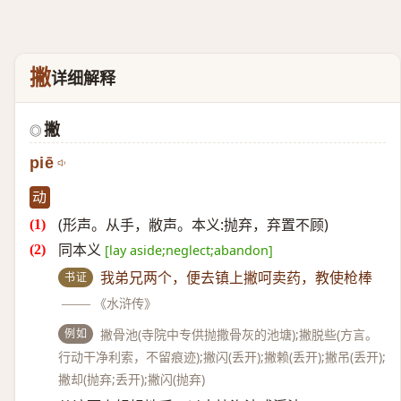
撇
详细解释
撇
◎
piē
动
(形声。从手，敝声。本义:抛弃，弃置不顾)
同本义
[lay aside;neglect;abandon]
书证
我弟兄两个，便去镇上撇呵卖药，教使枪棒
——
《水浒传》
例如
撇骨池(寺院中专供抛撒骨灰的池塘);撇脱些(方言。
行动干净利索，不留痕迹);撇闪(丢开);撇赖(丢开);撇吊(丢开);
撇却(抛弃;丢开);撇闪(抛弃)