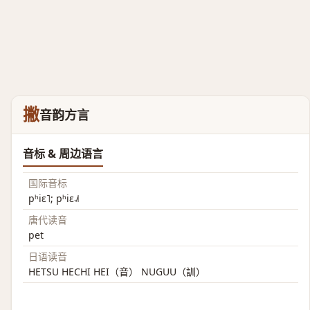
撇
音韵方言
音标 & 周边语言
国际音标
pʰiɛ˥; pʰiɛ˨˩˦
唐代读音
pet
日语读音
HETSU HECHI HEI（音） NUGUU（訓）