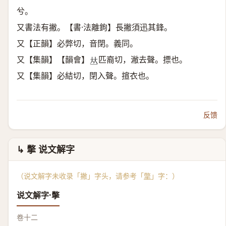
兮。
又書法有撇。【書·法離鉤】長撇須迅其鋒。
又【正韻】必弊切，音閉。義同。
又【集韻】【韻會】
匹裔切，潎去聲。摽也。
𠀤
又【集韻】必結切，閉入聲。揎衣也。
反馈
↳ 撆 说文解字
（说文解字未收录「撇」字头，请参考「
撆
」字：）
说文解字·撆
卷十二