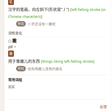
名
汉字的笔画，向左斜下(形状是“丿”)
[left-falling stroke (in
Chinese characters)]
例如
八字还没有一撇呢
词性变化
撇
◎
piě
量
用于像撇儿的东西
[things liking left-falling stroke]
例如
他有两撇儿漆黑的眉毛
常用词组
撇嘴
反馈