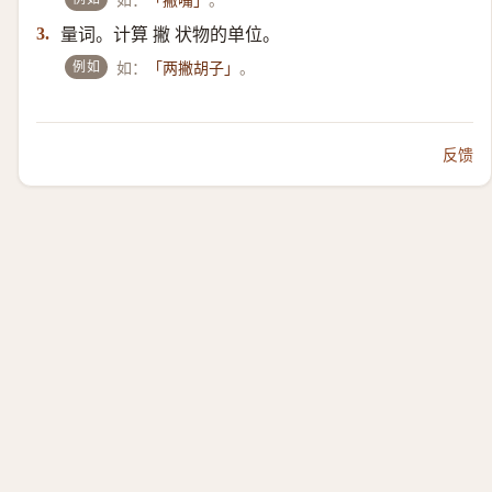
「撇嘴」
量词。计算 撇 状物的单位。
3.
例如
如：
。
「两撇胡子」
反馈