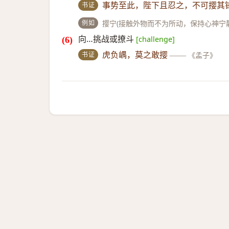
书证
事势至此，陛下且忍之，不可撄其
例如
撄宁(接触外物而不为所动，保持心神宁静)
向…挑战或撩斗
[challenge]
书证
虎负嵎，莫之敢撄
——
《孟子》