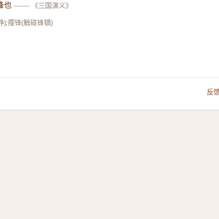
锋也
——
《三国演义》
;撄锋(触碰锋镝)
反