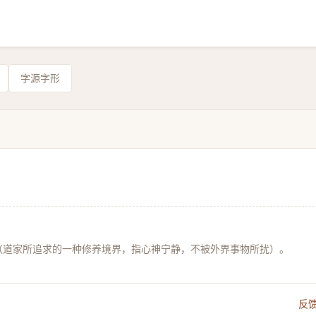
字源字形
宁（道家所追求的一种修养境界，指心神宁静，不被外界事物所扰）。
反