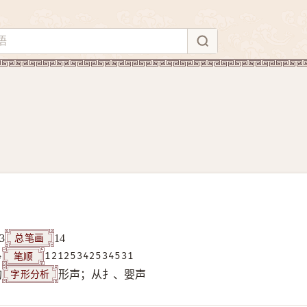
总笔画
3
14
笔顺
4
12125342534531
字形分析
构
形声；从扌、婴声