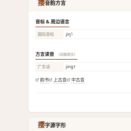
撄
音韵方言
音标 & 周边语言
国际音标
jiŋ˥
方言读音
（旧版简文）
广东话
jing1
韵书
上古音
中古音
撄
字源字形