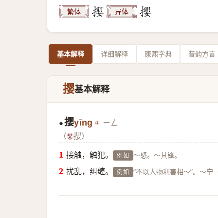
繁体
异体
基本解释
详细解释
康熙字典
音韵方言
撄
基本解释
撄
yīng
ㄧㄥ
●
（
攖）
接触，触犯。
～怒。～其锋。
例如
扰乱，纠缠。
“不以人物利害相～”。～
例如