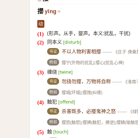
攖
yīng
动
(形声。从手，婴声。本义:扰乱，干扰)
同本义
[disturb]
书证
不以人物利害相撄
——
《庄子·庚桑
例如
撄宁(外物的扰乱);撄心(扰乱心神)
缠绕
[twine]
书证
勿挠勿撄，万物将自称
——
《淮南
例如
撄城(环城);撄挽(纠缠)
触犯
[offend]
书证
杀害既多，必撄鬼神之怒
——
《绿
例如
撄怒(触怒);撄拂(触犯，拂逆);撄鳞(喻触
触
[touch]