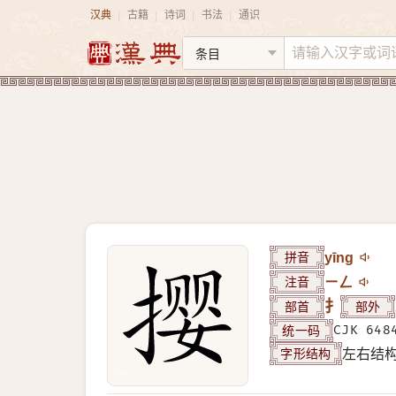
汉典
古籍
诗词
书法
通识
|
|
|
|
拼音
yīng
注音
ㄧㄥ
部首
扌
部外
统一码
CJK 648
字形结构
左右结