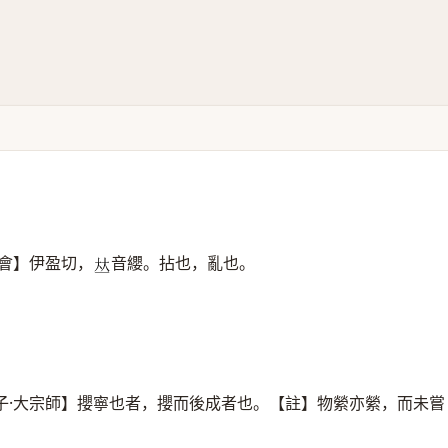
會】伊盈切，
音纓。拈也，亂也。
𠀤
。
子·大宗師】攖寧也者，攖而後成者也。【註】物縈亦縈，而未嘗