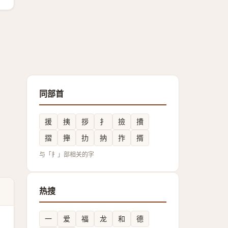
同部首
援
挗
拶
扌
撿
㩌
摺
攑
扐
抐
拃
揟
与「扌」部相关的字
热搜
一
爱
福
龙
和
德