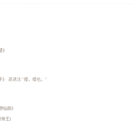
楚》
子》
高诱注:“撄，缨也。”
野仙踪》
怒帝王)