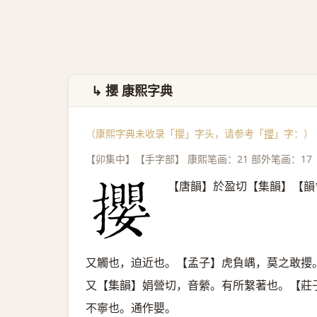
↳ 攖 康熙字典
（康熙字典未收录「撄」字头，请参考「
攖
」字：）
【卯集中】【手字部】 康熙笔画：21 部外笔画：17
【唐韻】於盈切【集韻】【韻
又觸也，迫近也。【孟子】虎負嵎，莫之敢攖
又【集韻】娟營切，音縈。有所繫著也。【莊
不寧也。通作嬰。