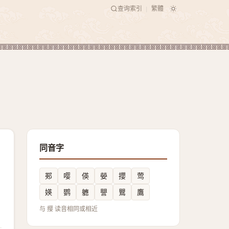
查询索引
繁體
|
同音字
䣐
嘤
偀
嫈
攖
莺
媖
鹦
軈
譻
鸎
鷹
与 撄 读音相同或相近