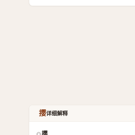
撄
详细解释
撄
◎