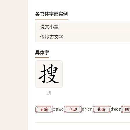
各书体字形实例
说文小篆
传抄古文字
异体字
搜
五笔
仓颉
郑码
四
rpwq
qjcn
dwor