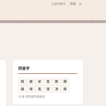
查询索引
繁體
|
同音字
騪
螋
叟
蓃
摗
颼
䐹
嗖
䈭
馊
凁
鏉
与 摉 读音相同或相近