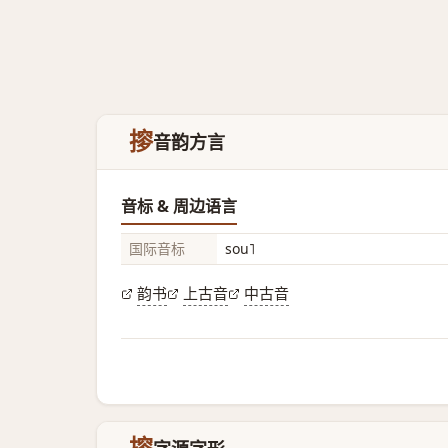
摉
音韵方言
音标 & 周边语言
国际音标
sou˥
韵书
上古音
中古音