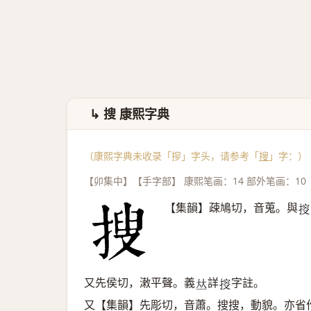
↳ 搜 康熙字典
（康熙字典未收录「摉」字头，请参考「
搜
」字：）
【卯集中】【手字部】 康熙笔画：14 部外笔画：10
【集韻】疎鳩切，音蒐。與
𢯱
又先侯切，潄平聲。義
詳
字註。
𠀤
𢯱
又【集韻】先彫切，音蕭。搜搜，動貌。亦省