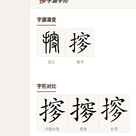
摉
字源字形
字源演变
说文
楷书
字形对比
中国大陆
香港
台湾