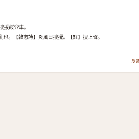
搜援綏登車。
亂也。【韓愈詩】炎風日搜攪。【註】搜上聲。
反