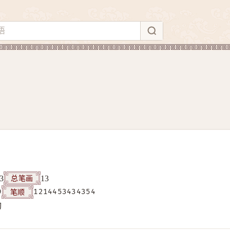
总笔画
3
13
笔顺
9
1214453434354
构