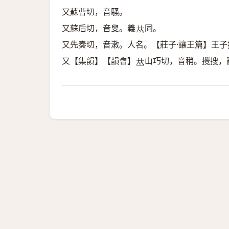
又蘇曹切，音騷。
又蘇后切，音叟。義
同。
𠀤
又先奏切，音潄。人名。【莊子·讓王篇】王子
又【集韻】【韻會】
山巧切，音稍。攪搜，
𠀤