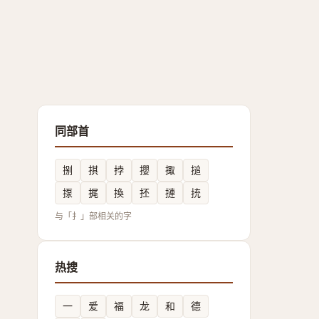
同部首
捌
掑
挬
攖
掫
搥
揼
捤
換
抷
摙
㧤
与「扌」部相关的字
热搜
一
爱
福
龙
和
德