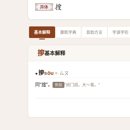
异体
基本解释
康熙字典
音韵方言
字源字形
摉
基本解释
摉
sōu
ㄙㄡ
●
同“
搜
”。
“闭门闾，大～客。”
例如