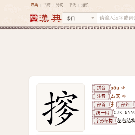
汉典
古籍
诗词
书法
通识
|
|
|
|
拼音
sōu
注音
ㄙㄡ
部首
扌
部外
统一码
CJK 644
字形结构
左右结