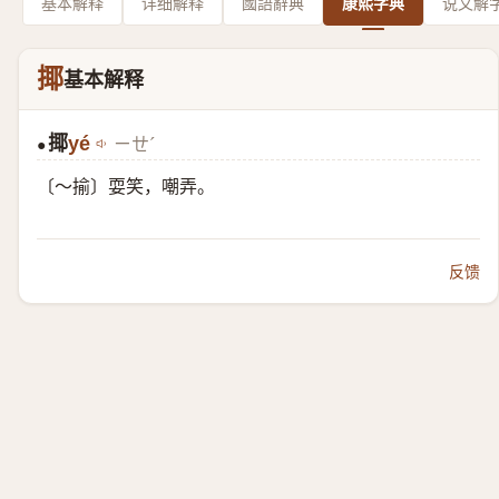
基本解释
详细解释
國語辭典
康熙字典
说文解
揶
基本解释
揶
yé
ㄧㄝˊ
●
〔～揄〕耍笑，嘲弄。
反馈