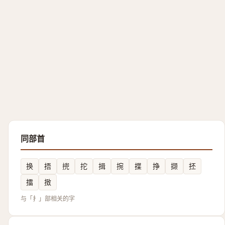
同部首
换
捂
㨮
拕
揖
捥
揲
挣
撷
抷
擂
㨖
与「扌」部相关的字