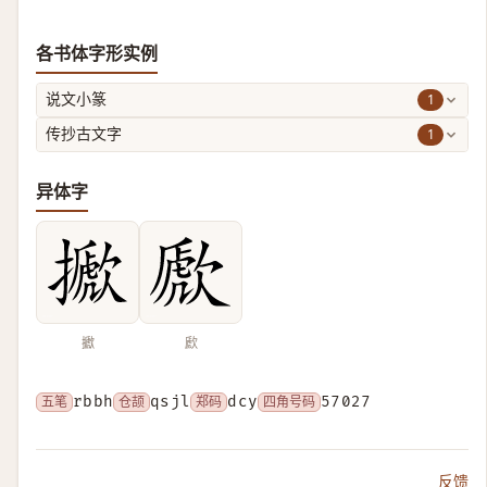
各书体字形实例
1
说文小篆
1
传抄古文字
异体字
擨
歋
五笔
rbbh
仓颉
qsjl
郑码
dcy
四角号码
57027
反馈