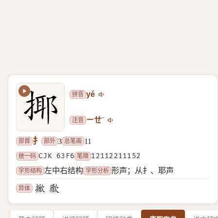
拼音
yé
注音
ㄧㄝˊ
扌
部首
部外
总笔画
3
11
统一码
CJK 63F6
笔顺
12112211152
字形结构
字形分析
左中右结构
形声；从扌、耶声
异体