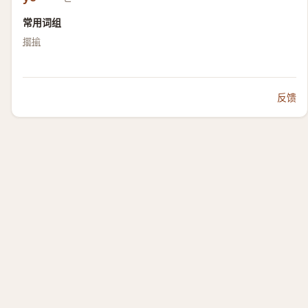
常用词组
揶揄
反馈