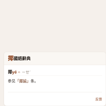
揶
國語辭典
揶
yé
ㄧㄝˊ
参见
条。
「
揶揄
」
反馈