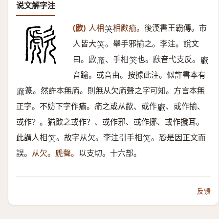
说文解字注
(歋)
人相
相歋瘉。
後漢書王霸傳。市
𥬇
人皆大
。舉手邪揄之。李注。說文
𥬇
曰。歋
、手相
也。歋音弋支反。
𢋅
𥬇
𢋅
音踰。或音由。按據此注。似許書本有
篆。然許本無㢏。則無从欠㢏聲之字可知。方言本無
𢋅
正字。不妨下字作瘉。瘉之或从歈、或作
、或作揄、
𢋅
或作？。猶歋之或作？、或作邪、或作捓、或作搋耳。
此謂人相
。故字从欠。李注引手相
。恐是因正文而
𥬇
𥬇
誤。
从欠。虒聲。
以支切。十六部。
反馈