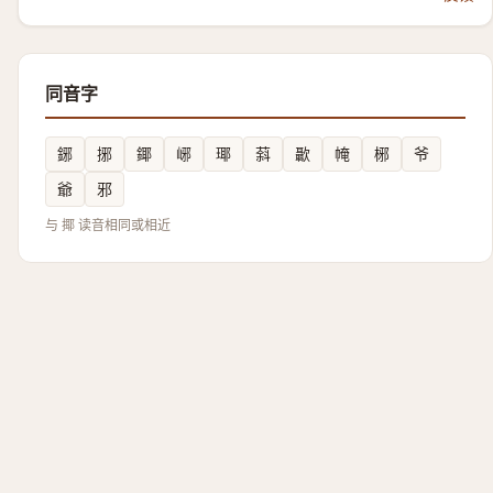
同音字
鋣
捓
鎁
峫
瑘
䔑
㱌
㡋
㭨
爷
爺
邪
与 揶 读音相同或相近