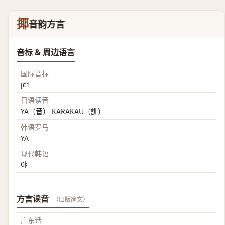
揶
音韵方言
音标 & 周边语言
国际音标
jɛ˧˥
日语读音
YA（音） KARAKAU（訓）
韩语罗马
YA
现代韩语
야
方言读音
（旧版简文）
广东话