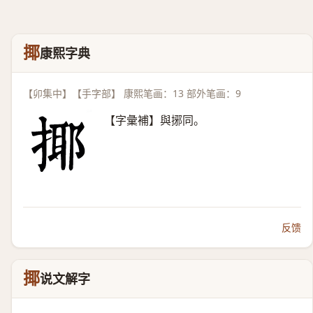
揶
康熙字典
【卯集中】【手字部】 康熙笔画：13 部外笔画：9
【字彙補】與捓同。
反馈
揶
说文解字