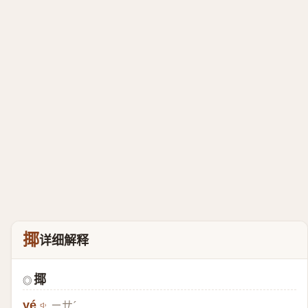
揶
详细解释
揶
◎
yé
ㄧㄝˊ