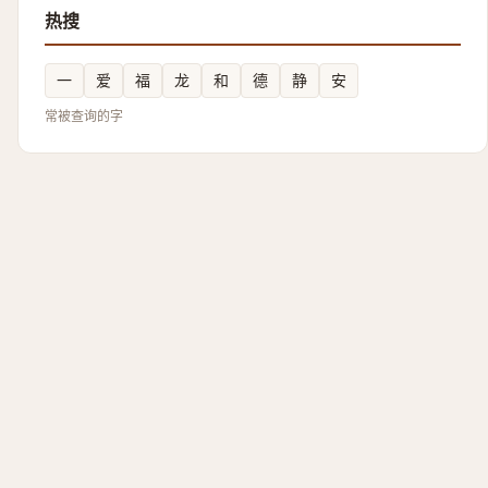
热搜
一
爱
福
龙
和
德
静
安
常被查询的字