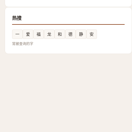
热搜
一
爱
福
龙
和
德
静
安
常被查询的字