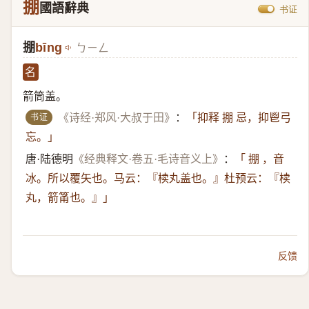
掤
國語辭典
书证
掤
bīng
ㄅㄧㄥ
名
箭筒盖。
书证
《诗经·郑风·大叔于田》
：
「抑释 掤 忌，抑鬯弓
忘。」
唐·陆德明
《经典释文·卷五·毛诗音义上》
：
「 掤 ，音
冰。所以覆矢也。马云：『椟丸盖也。』杜预云：『椟
丸，箭筩也。』」
反馈