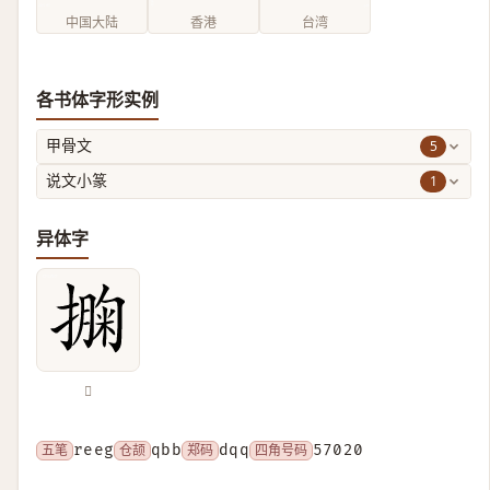
中国大陆
香港
台湾
各书体字形实例
5
甲骨文
1
说文小篆
异体字
𢵁
五笔
reeg
仓颉
qbb
郑码
dqq
四角号码
57020