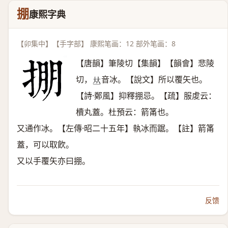
掤
康熙字典
【卯集中】【手字部】 康熙笔画：12 部外笔画：8
【唐韻】筆陵切【集韻】【韻會】悲陵
切，
音冰。【說文】所以覆矢也。
𠀤
【詩·鄭風】抑釋掤忌。【疏】服䖍云：
櫝丸蓋。杜預云：箭筩也。
又通作冰。【左傳·昭二十五年】執冰而踞。【註】箭筩
蓋，可以取飮。
又以手覆矢亦曰掤。
反馈