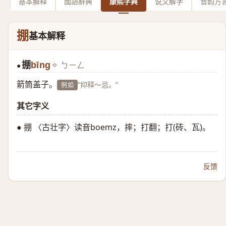
基本解释
國語辭典
康熙字典
说文解字
音韵方
掤
基本解释
掤
bīng
ㄅㄧㄥ
●
箭筒盖子。
“抑释～忌。”
例如
其它字义
● 掤 〈古壮字〉读音boemz，摔；打翻；打(砖、瓦)。
反馈