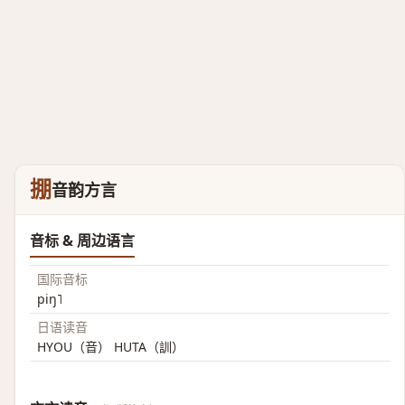
掤
音韵方言
音标 & 周边语言
国际音标
piŋ˥
日语读音
HYOU（音） HUTA（訓）