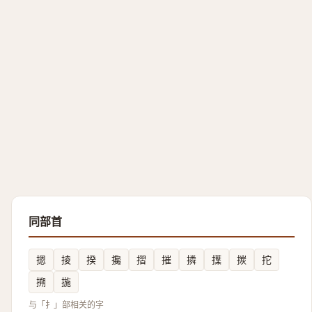
同部首
摁
掕
揆
攙
摺
摧
撛
擛
㨏
拕
搠
揓
与「扌」部相关的字