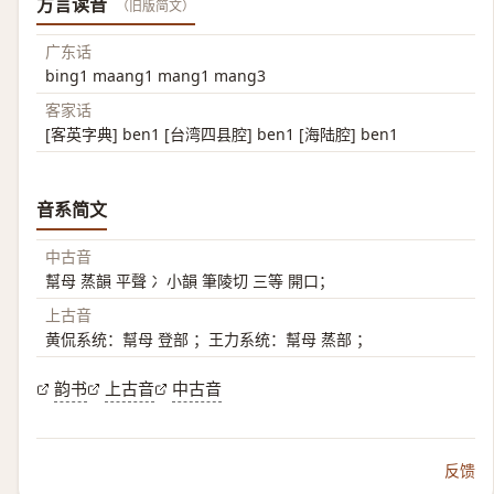
方言读音
（旧版简文）
广东话
bing1 maang1 mang1 mang3
客家话
[客英字典] ben1 [台湾四县腔] ben1 [海陆腔] ben1
音系简文
中古音
幫母 蒸韻 平聲 冫小韻 筆陵切 三等 開口；
上古音
黄侃系统：幫母 登部 ；王力系统：幫母 蒸部 ；
韵书
上古音
中古音
反馈