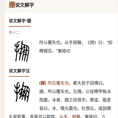
掤
说文解字
说文解字·掤
卷十二
所以覆矢也。从手朋聲。《詩》曰：“抑
釋掤忌。”筆陵切
说文解字注
(掤)
所㠯覆矢也。
鄭大叔于田傳曰。
掤、所以覆矢也。左傳。公徒釋甲執冰
而踞。冰者、掤之叚借字。賈逵、服䖍
皆曰。冰、犢丸葢也。杜預云。或說犢
丸是箭筩。其葢可以取飲。
从手。朋聲。
筆陵切。六