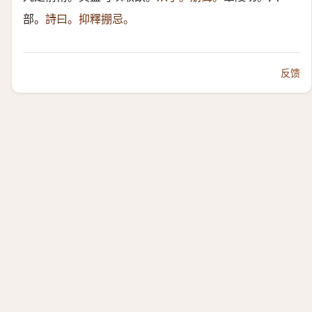
部。
詩曰。抑釋掤忌。
反馈