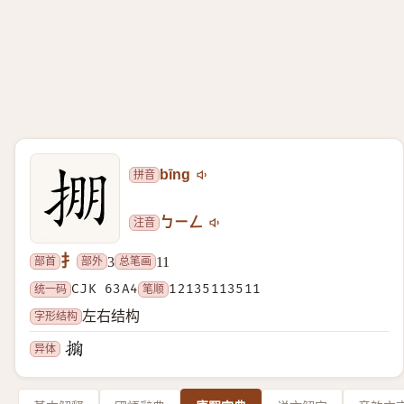
拼音
bīng
注音
ㄅㄧㄥ
扌
部首
部外
总笔画
3
11
统一码
CJK 63A4
笔顺
12135113511
字形结构
左右结构
异体