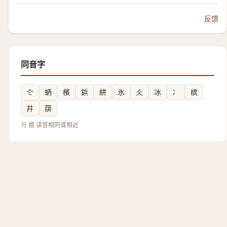
反馈
同音字
仒
蛃
檳
鋲
絣
氷
仌
冰
冫
槟
幷
䔊
与 掤 读音相同或相近