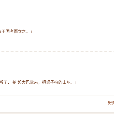
」
常位于国者而立之。」
听了， 抡 起大巴掌来，把桌子拍的山响。」
反