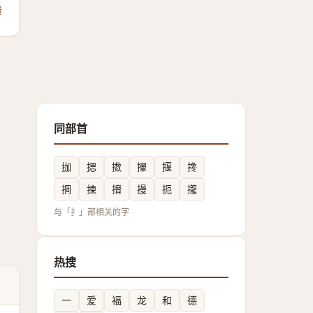
馈
同部首
拁
揌
擞
㩣
揠
搀
掆
捒
搚
摱
扼
攏
与「扌」部相关的字
热搜
一
爱
福
龙
和
德