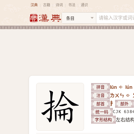
汉典
古籍
诗词
书法
通识
|
|
|
|
拼音
lūn
lún
注音
ㄌㄨㄣ
部首
扌
部外
统一码
CJK 638
字形结构
左右结