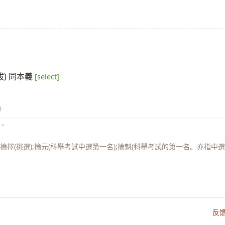
拔) 同本義
[select]
》
”
;掄擇(挑選);掄元(科舉考試中選第一名);掄魁(科舉考試的第一名。亦指中
反