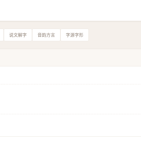
说文解字
音韵方言
字源字形