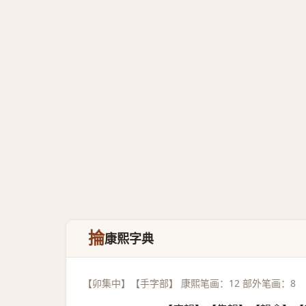
掄
康熙字典
【卯集中】【手字部】 康熙笔画：12 部外笔画：8