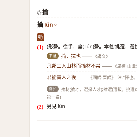
掄
◎
掄
lún
動
(形聲。從手，侖( lún)聲。本義:挑選，選
书证
掄，擇也
——
《說文》
凡邦工入山林而掄材不禁
——
《周禮·山虞
君掄賢人之後
——
《國語·晉語》
注:“擇也。
例如
掄材(掄才，選撥人才);掄選(選拔，挑選)
第一名)
另見 lūn