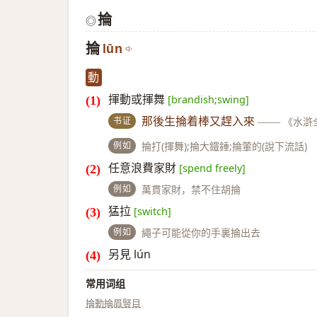
掄
◎
掄
lūn
動
揮動或揮舞
[brandish;swing]
书证
那後生掄着棒又趕入來
——
《水滸
例如
掄打(揮舞);掄大鐵錘;掄葷的(說下流話)
任意浪費家財
[spend freely]
例如
萬貫家財，禁不住胡掄
猛拉
[switch]
例如
繩子可能從你的手裏掄出去
另見 lún
常用词组
掄動
掄眉豎目