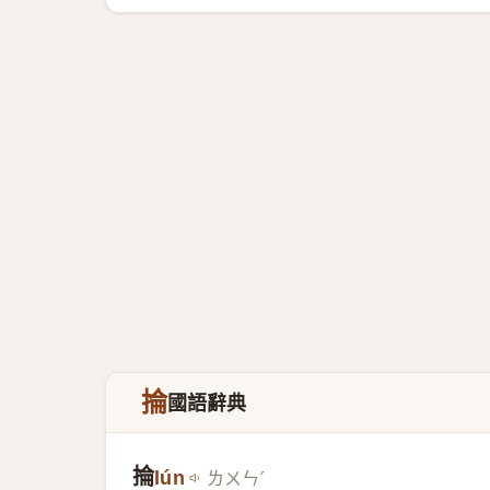
掄
國語辭典
掄
lún
ㄌㄨㄣˊ