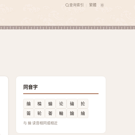
查询索引
繁體
|
同音字
䑳
棆
蜦
论
碖
抡
䈁
轮
嗧
輪
錀
綸
与 掄 读音相同或相近