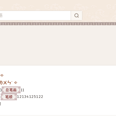
ㄌㄨㄣˊ
总笔画
3
11
笔顺
4
12134125122
构