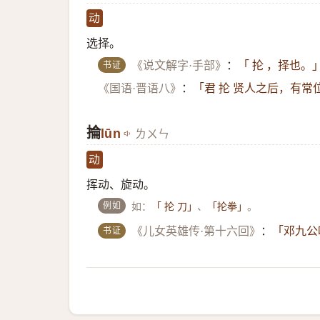
动
选择。
书证
《说文解字·手部》
：
「 抡 ，择也。
《国语·晋语八》
：
「君 抡 贤人之后，有
掄
lūn
ㄌㄨㄣ
动
挥动、旋动。
例如
如：
、
。
「 抡 刀」
「抡拳」
书证
《儿女英雄传·第十六回》
：
「邓九公