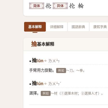
简体
异体
基本解释
详细解释
國語辭典
康熙字典
掄
基本解释
掄
lūn
ㄌㄨㄣ
●
手臂用力旋動。
～刀。～拳。
例如
掄
lún
ㄌㄨㄣˊ
●
選擇。
～材（①選擇木材；②選擇人才）。
例如