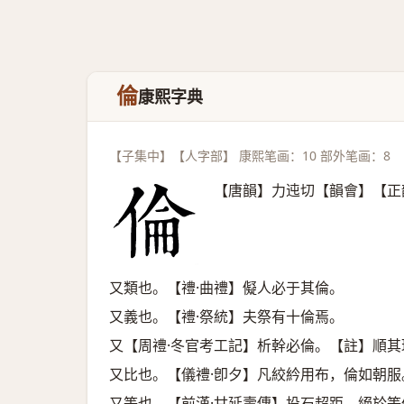
倫
康熙字典
【子集中】【人字部】 康熙笔画：10 部外笔画：8
【唐韻】力迍切【韻會】【正
又類也。【禮·曲禮】儗人必于其倫。
又義也。【禮·祭統】夫祭有十倫焉。
又【周禮·冬官考工記】析幹必倫。【註】順其
又比也。【儀禮·卽夕】凡絞紟用布，倫如朝服
又等也。【前漢·甘延壽傳】投石超距，絕於等