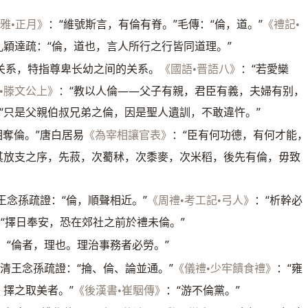
：“維號斯言，有倫有脊。”毛傳：“倫，道。”
小雅•正月》
《禮記•
孔穎達疏：“倫，道也，言人所行之行皆同道理。”
关系，特指尊卑长幼之间的关系。
：“若愛欒
《國語•晋語八》
：“教以人倫——父子有親，君臣有義，夫婦有别，
•滕文公上》
“只是父親伯叔兄弟之倫，因是聖人遺訓，不敢違忤。”
相奪倫。”唐白居易
：“臣有何功德，有何才能
《為宰相讓官表》
其放支之序，先菽，次薥秫，次黍麥，次米稻，後先有倫，毋致
”王念孫疏證：“倫，順聲相近。”
：“析幹必
《周禮•考工記•弓人》
“擇日奉安，恐在郊社之前於禮未倫。”
：“倫者，理也。理治事務者必勞。”
”清王念孫疏證：“掄、倫、論並通。”
：“雍
《儀禮•少牢饋食禮》
，擇之取美者。”
：“游不倫黨。”
《後漢書•崔駰傳》