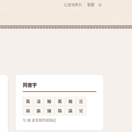
查询索引
繁體
|
同音字
䈁
淪
鯩
崙
耣
沦
㷍
腀
婨
陯
論
论
与 倫 读音相同或相近