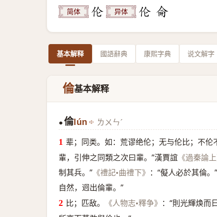
简体
异体
基本解释
國語辭典
康熙字典
说文解字
倫
基本解释
倫
lún
ㄌㄨㄣˊ
●
辈；同类。如：荒谬绝伦；无与伦比；不伦
輩，引伸之同類之次曰輩。”漢賈誼
《過秦論上
制其兵。”
：“儗人必於其倫。
《禮記•曲禮下》
自然，迥出倫輩。”
比；匹敌。
：“則光輝焕而
《人物志•釋争》