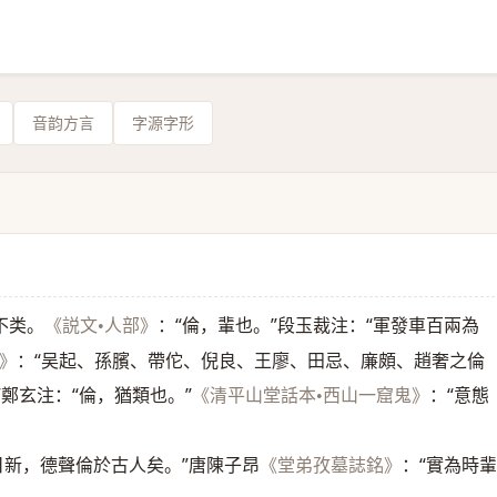
音韵方言
字源字形
不类。
：“倫，輩也。”段玉裁注：“軍發車百兩為
《説文•人部》
：“吴起、孫臏、帶佗、倪良、王廖、田忌、廉頗、趙奢之倫
》
”鄭玄注：“倫，猶類也。”
：“意態
《清平山堂話本•西山一窟鬼》
日新，德聲倫於古人矣。”唐陳子昂
：“實為時
《堂弟孜墓誌銘》