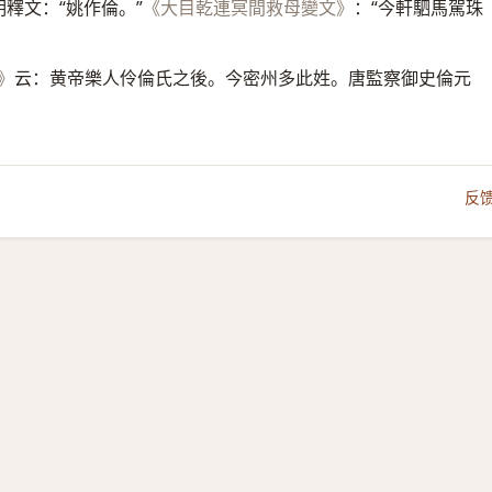
明釋文：“姚作倫。”
：“今軒駟馬駕珠
《大目乾連冥間救母變文》
云：黄帝樂人伶倫氏之後。今密州多此姓。唐監察御史倫元
》
反