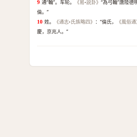
通“輪”。车轮。
“為弓輪”唐陸德
《易•説卦》
倫。”
姓。
：“倫氏，
《通志•氏族略四》
《風俗通
慶，京兆人。”