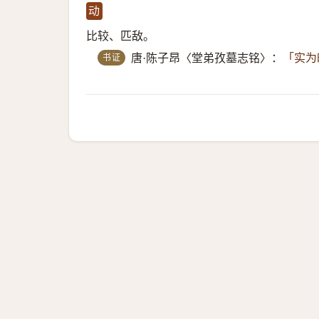
动
比较、匹敌。
书证
唐·陈子昂〈堂弟孜墓志铭〉：
「实为