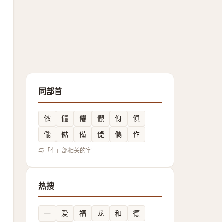
同部首
，
侬
儙
㒨
儬
㑗
傊
㑷
㑬
備
偼
儁
㑅
与「亻」部相关的字
热搜
一
爱
福
龙
和
德