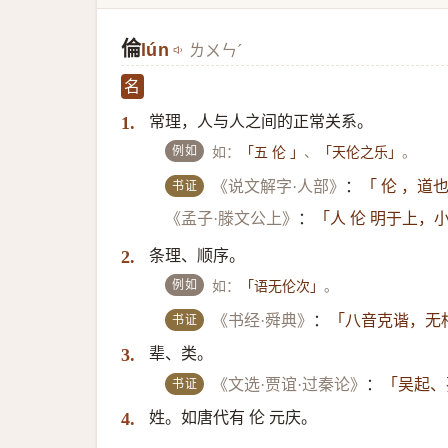
倫
lún
ㄌㄨㄣˊ
名
常理，人与人之间的正常关系。
1.
例如
如：
、
。
「五 伦 」
「天伦之乐」
书证
《说文解字·人部》
：
「 伦 ，道
《孟子·滕文公上》
：
「人 伦 明于上，
条理、顺序。
2.
例如
如：
。
「语无伦次」
书证
《书经·舜典》
：
「八音克谐，无相
辈、类。
3.
书证
《文选·贾谊·过秦论》
：
「吴起、
姓。如唐代有 伦 元庆。
4.