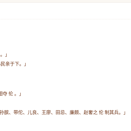
也。」
小民亲于下。」
夺 伦 。」
孙膑、带佗、儿良、王廖、田忌、廉颇、赵奢之 伦 制其兵。」