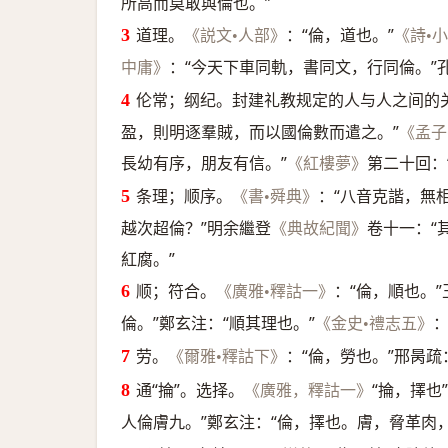
所高而莫敢與倫也。”
道理。
：“倫，道也。”
《説文•人部》
《詩•
：“今天下車同軌，書同文，行同倫。”
中庸》
伦常；纲纪。封建礼教规定的人与人之间的
盈，則明逐羣賊，而以國倫數而遣之。”
《孟子
長幼有序，朋友有信。”
第二十回：
《紅樓夢》
条理；顺序。
：“八音克諧，無
《書•舜典》
越次超倫？”明余繼登
卷十一：“
《典故紀聞》
紅腐。”
顺；符合。
：“倫，順也。
《廣雅•釋詁一》
倫。”鄭玄注：“順其理也。”
：
《金史•禮志五》
劳。
：“倫，勞也。”邢昺疏
《爾雅•釋詁下》
通“掄”。选择。
“掄，擇也
《廣雅，釋詁一》
人倫膚九。”鄭玄注：“倫，擇也。膚，脅革肉