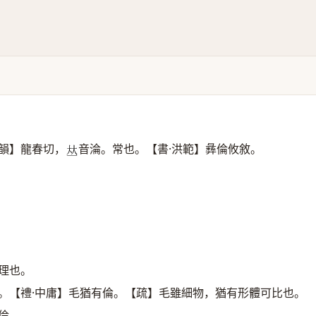
韻】龍春切，
音淪。常也。【書·洪範】彝倫攸敘。
𠀤
理也。
。【禮·中庸】毛猶有倫。【疏】毛雖細物，猶有形體可比也。
倫。