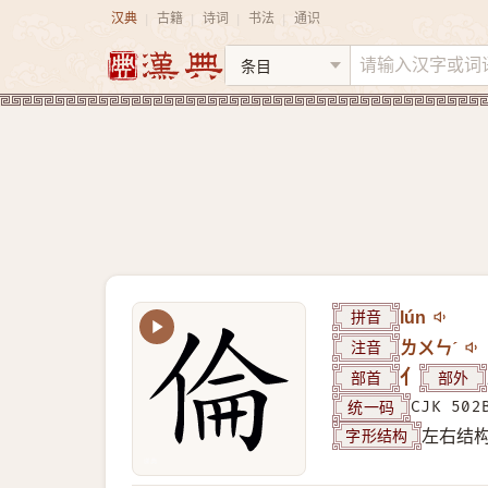
汉典
古籍
诗词
书法
通识
|
|
|
|
拼音
lún
注音
ㄌㄨㄣˊ
部首
亻
部外
统一码
CJK 502
字形结构
左右结