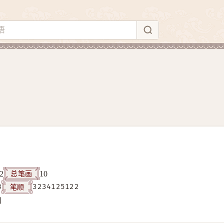
总笔画
2
10
笔顺
B
3234125122
构