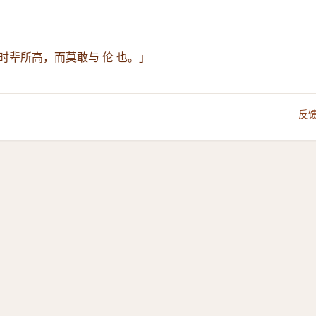
时辈所高，而莫敢与 伦 也。」
反