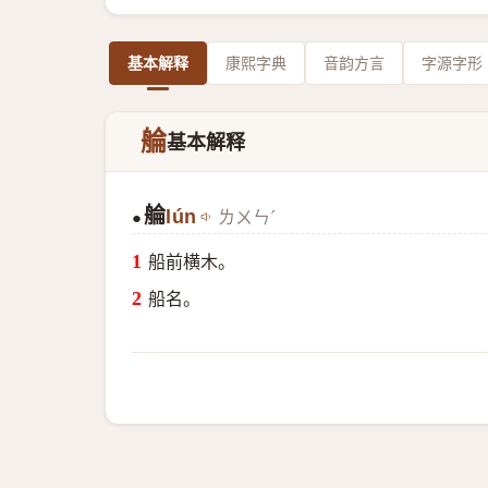
基本解释
康熙字典
音韵方言
字源字形
䑳
基本解释
䑳
lún
ㄌㄨㄣˊ
●
船前横木。
船名。