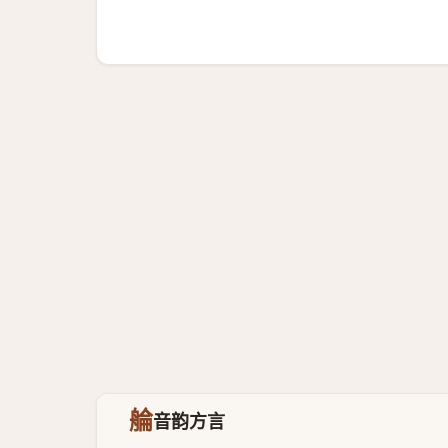
䑳
音韵方言