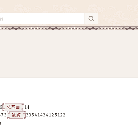
总笔画
6
14
笔顺
473
33541434125122
构