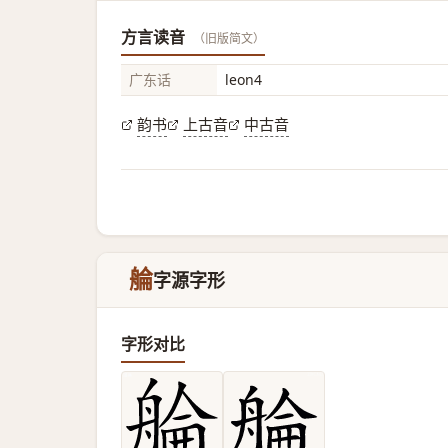
方言读音
（旧版简文）
广东话
leon4
韵书
上古音
中古音
䑳
字源字形
字形对比