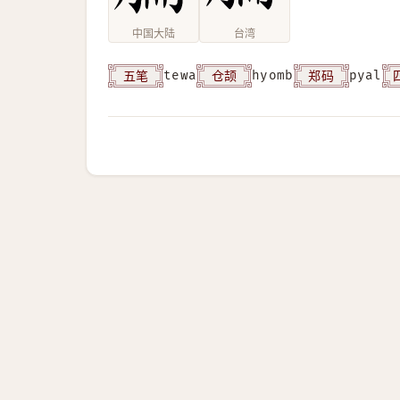
中国大陆
台湾
五笔
仓颉
郑码
tewa
hyomb
pyal