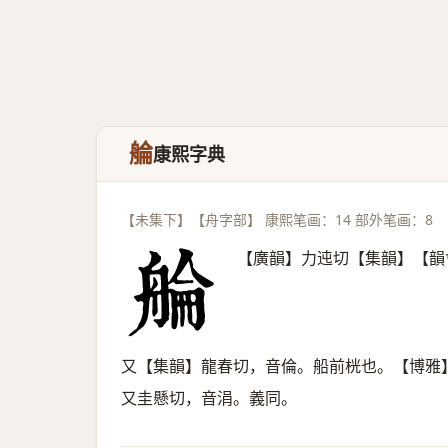
䑳
康熙字典
【未集下】【舟字部】 康熙笔画：14 部外笔画：8
【廣韻】力迍切【集韻】【韻
又【集韻】龍春切，音倫。船前桄也。【博雅
又圭懸切，音涓。義同。