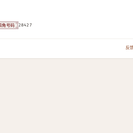
四角号码
28427
反