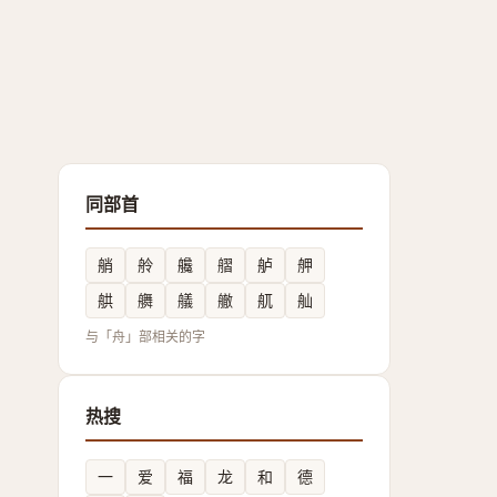
同部首
艄
舲
艬
䒁
舻
舺
舼
䒉
艤
䒆
䑢
舢
与「舟」部相关的字
热搜
一
爱
福
龙
和
德