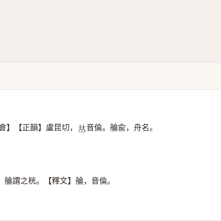
會】【正韻】盧昆切，
音倫。䑳兪，舟名。
𠀤
】䑳謂之桄。【釋文】䑳，音倫。