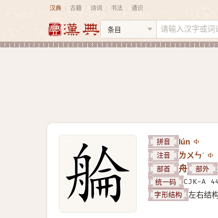
汉典
古籍
诗词
书法
通识
|
|
|
|
拼音
lún
注音
ㄌㄨㄣˊ
部首
舟
部外
统一码
CJK-A 4
字形结构
左右结