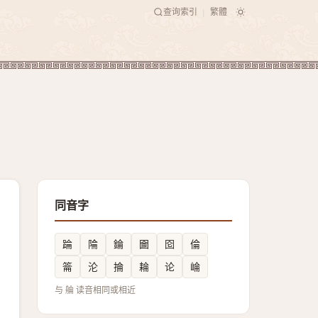
查询索引
繁體
|
同音字
踚
陯
錀
圇
囵
倫
䈁
沦
掄
耣
论
崘
与 䑳 读音相同或相近