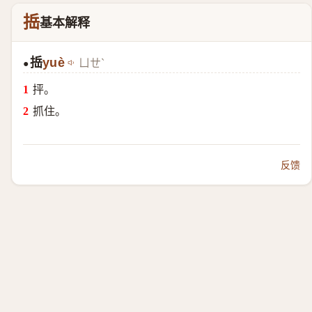
捳
基本解释
捳
yuè
ㄩㄝˋ
●
抨。
抓住。
反馈