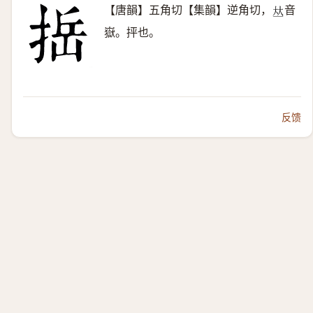
【唐韻】五角切【集韻】逆角切，
音
𠀤
嶽。抨也。
反馈