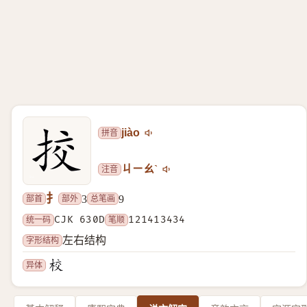
拼音
jiào
注音
ㄐㄧㄠˋ
扌
部首
部外
总笔画
3
9
统一码
CJK 630D
笔顺
121413434
字形结构
左右结构
异体