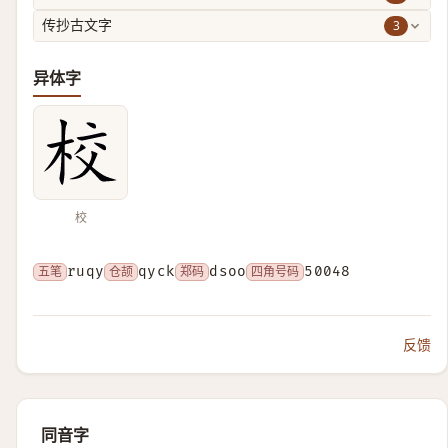
3
传抄古文字
异体字
校
五笔
ruqy
仓颉
qyck
郑码
dsoo
四角号码
50048
反馈
同音字