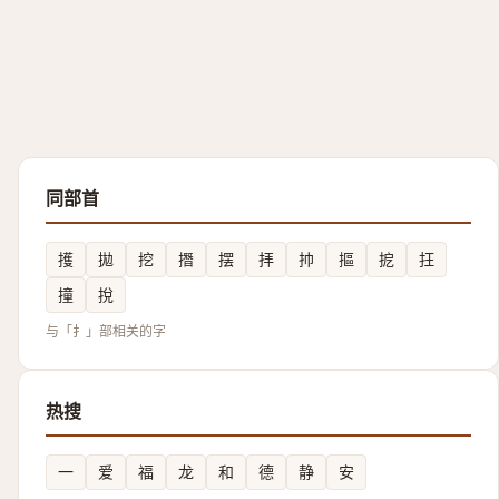
同部首
擭
拋
挖
撍
摆
拝
㧆
摳
㧖
抂
撞
挩
与「扌」部相关的字
热搜
一
爱
福
龙
和
德
静
安