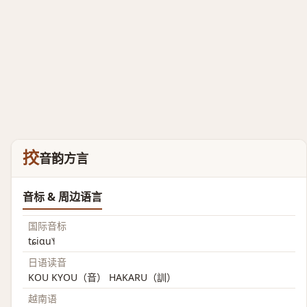
挍
音韵方言
音标 & 周边语言
国际音标
tɕiɑu˥˧
日语读音
KOU KYOU（音） HAKARU（訓）
越南语