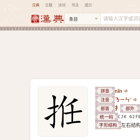
汉典
古籍
诗词
书法
通识
|
|
|
|
拼音
nǐn
注音
ㄋㄧㄣˇ
部首
扌
部外
统一码
CJK 62F
字形结构
左右结