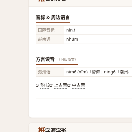
音标 & 周边语言
国际音标
nin˨˩˦
越南语
nhúm
方言读音
（旧版简文）
潮州话
nim6 (nĩm)「澄海」ning6「潮州
韵书
上古音
中古音
拰
字源字形