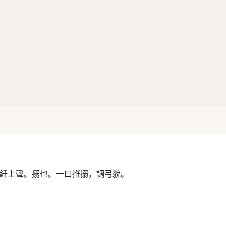
紝上聲。搦也。一曰拰搦，調弓貌。