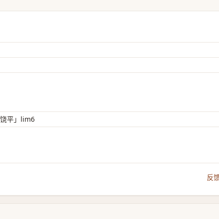
、饶平」lim6
反