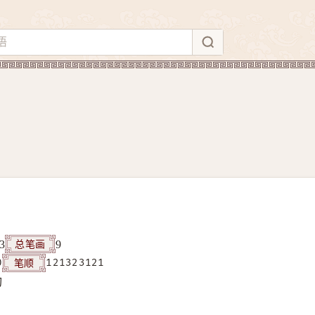
总笔画
3
9
笔顺
0
121323121
构