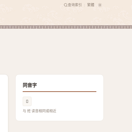
查询索引
繁體
|
同音字
𨏝
与 拰 读音相同或相近