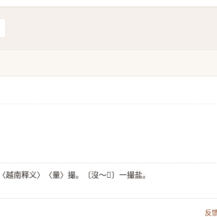
 〈越南释义〉〈量〉撮。〔沒～𪉥〕一撮盐。
反