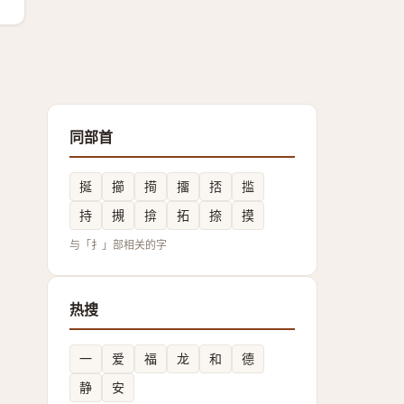
同部首
挻
擳
㨚
㩅
㧵
㨫
持
摫
揜
拓
捺
摸
与「扌」部相关的字
热搜
一
爱
福
龙
和
德
静
安