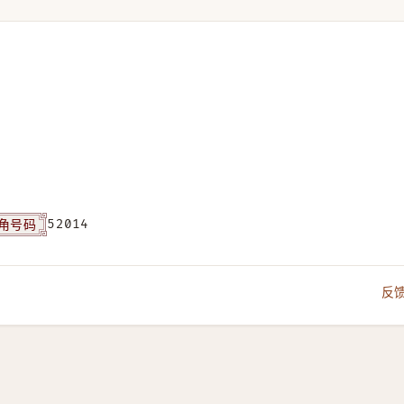
角号码
52014
反