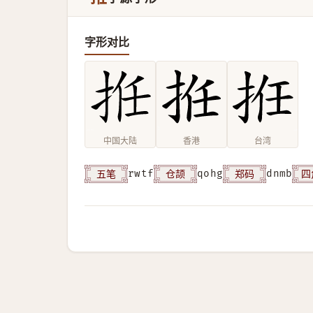
字形对比
中国大陆
香港
台湾
五笔
仓颉
郑码
四
rwtf
qohg
dnmb