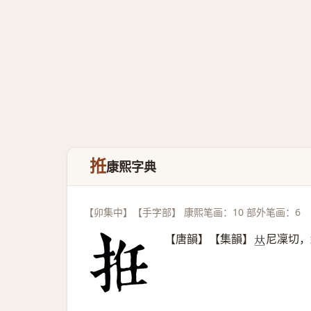
拰
康熙字典
【卯集中】【手字部】 康熙笔画：10 部外笔画：6
【唐韻】【集韻】
尼凜切，
𠀤