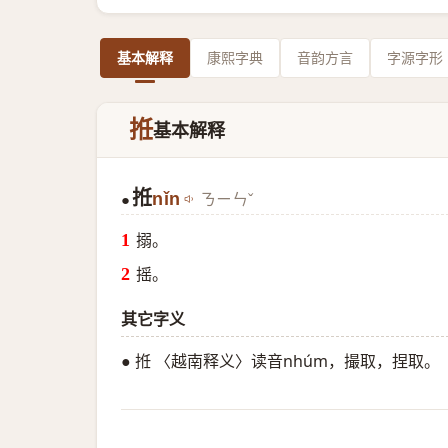
基本解释
康熙字典
音韵方言
字源字形
拰
基本解释
拰
nǐn
ㄋㄧㄣˇ
●
搦。
摇。
其它字义
● 拰 〈越南释义〉读音nhúm，撮取，捏取。