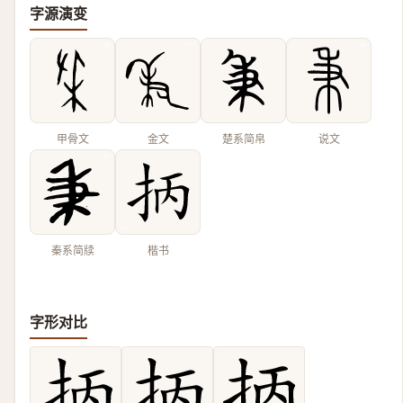
字源演变
甲骨文
金文
楚系简帛
说文
秦系简牍
楷书
字形对比