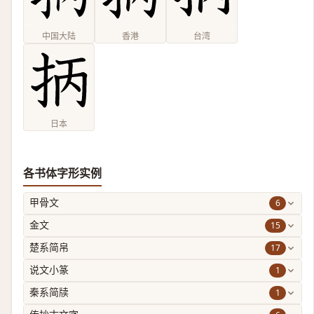
中国大陆
香港
台湾
日本
各书体字形实例
6
甲骨文
15
金文
17
楚系简帛
1
说文小篆
1
秦系简牍