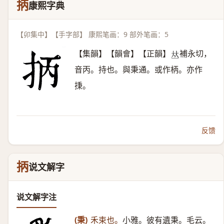
抦
康熙字典
【卯集中】【手字部】 康熙笔画：9 部外笔画：5
【集韻】【韻會】【正韻】
補永切，
𠀤
音丙。持也。與秉通。或作柄。亦作
㨀。
反馈
抦
说文解字
说文解字注
(秉)
禾束也。
小雅。彼有遺秉。毛云。