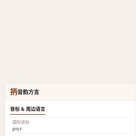
抦
音韵方言
音标 & 周边语言
国际音标
piŋ˨˩˦