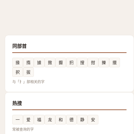
同部首
掾
㨊
據
㨖
擫
㧇
搜
拑
擽
擸
択
拔
与「扌」部相关的字
热搜
一
爱
福
龙
和
德
静
安
常被查询的字