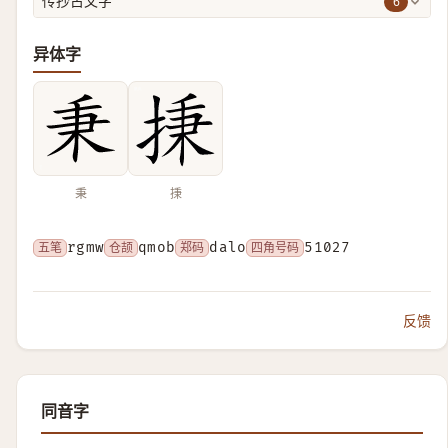
6
传抄古文字
异体字
秉
㨀
五笔
rgmw
仓颉
qmob
郑码
dalo
四角号码
51027
反馈
同音字