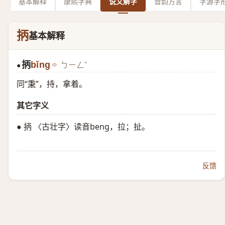
基本解释
康熙字典
说文解字
音韵方言
字源字
抦
基本解释
抦
bǐng
ㄅㄧㄥˇ
●
同“
秉
”，持，拿着。
其它字义
● 抦 〈古壮字〉读音beng，拉；扯。
反馈