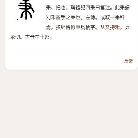
秉、把也。聘禮記四秉曰筥注。此秉謂
刈禾盈手之秉也。左傳。或取一秉秆
焉。按經傳假秉爲柄字。
从又持禾。
兵
永切。古音在十部。
反馈