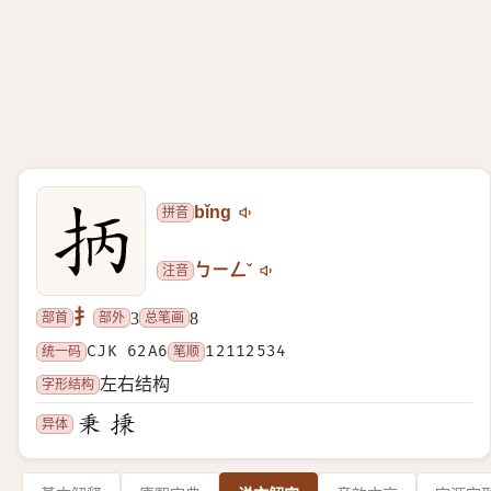
拼音
bǐng
注音
ㄅㄧㄥˇ
扌
部首
部外
总笔画
3
8
统一码
CJK 62A6
笔顺
12112534
字形结构
左右结构
异体