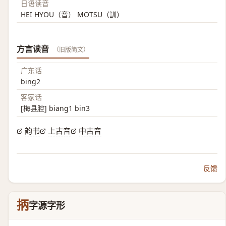
日语读音
HEI HYOU（音） MOTSU（訓）
方言读音
（旧版简文）
广东话
bing2
客家话
[梅县腔] biang1 bin3
韵书
上古音
中古音
反馈
抦
字源字形