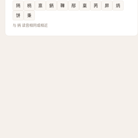
陃
柄
禀
鈵
鞸
邴
稟
苪
屛
炳
饼
秉
与 抦 读音相同或相近