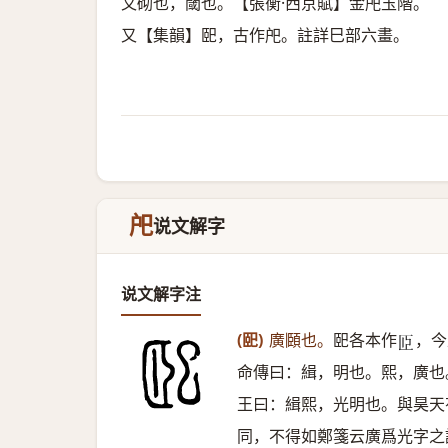
又砌也，閾也。【張衡·西京賦】金戺玉階。
又【集韻】巸，古作戺。註詳巳部六畫。
戺
说文解字
说文解字注
(巸)
廣頥也。
巸各本作
，今
𦣝
命傳曰：緝，明也。熙，廣也
王曰：緝熙，光明也。與昊天
同，不得如鄭箋云廣爲光字之