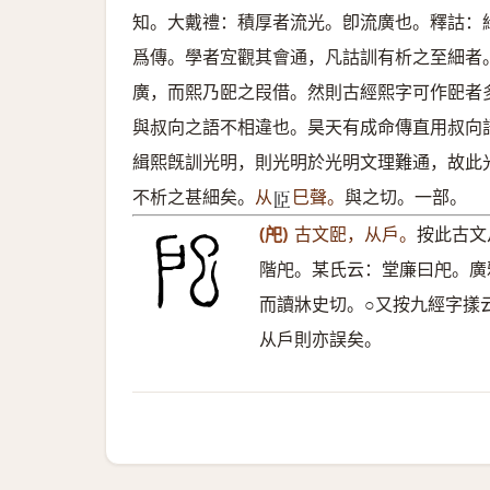
知。大戴禮：積厚者流光。卽流廣也。釋詁：
爲傳。學者宐觀其會通，凡詁訓有析之至細者
廣，而熙乃巸之叚借。然則古經熙字可作巸者
與叔向之語不相違也。昊天有成命傳直用叔向
緝熙旣訓光明，則光明於光明文理難通，故此
不析之甚細矣。
从
巳聲。
與之切。一部。
𦣝
(戺)
古文巸，从戶。
按此古文
階戺。某氏云：堂廉曰戺。廣
而讀牀史切。○又按九經字㨾
从戶則亦誤矣。