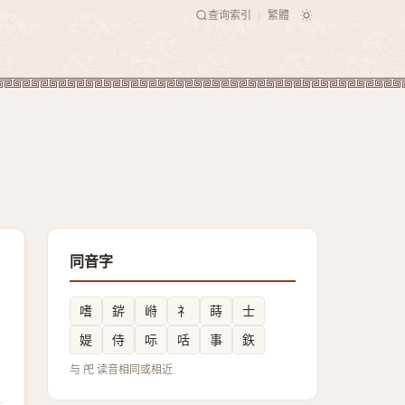
查询索引
繁體
|
同音字
嗜
䤱
崻
礻
蒔
士
媞
侍
呩
咶
事
鉃
与 戺 读音相同或相近