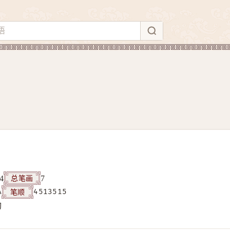
总笔画
4
7
笔顺
A
4513515
构