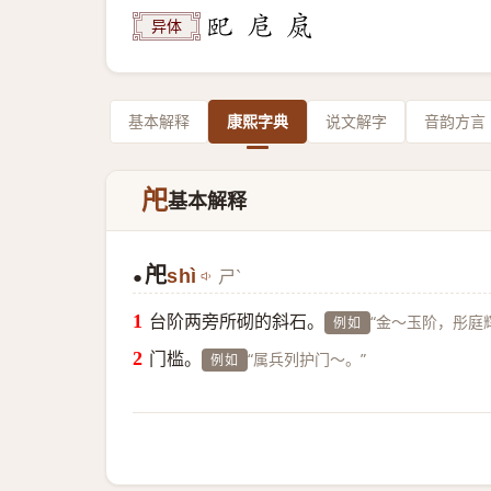
异体
基本解释
康熙字典
说文解字
音韵方言
戺
基本解释
戺
shì
ㄕˋ
●
台阶两旁所砌的斜石。
“金～玉阶，彤庭
例如
门槛。
“属兵列护门～。”
例如