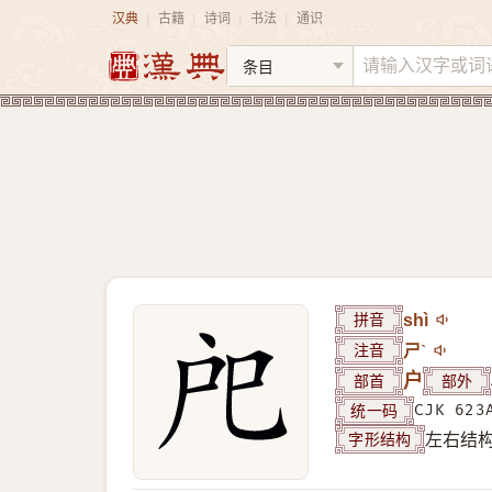
汉典
古籍
诗词
书法
通识
|
|
|
|
拼音
shì
注音
ㄕˋ
部首
户
部外
统一码
CJK 623
字形结构
左右结