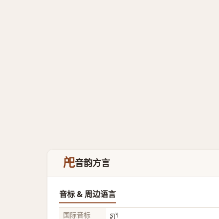
戺
音韵方言
音标 & 周边语言
国际音标
ʂʅ˥˧