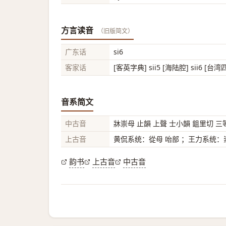
方言读音
（旧版简文）
广东话
si6
客家话
[客英字典] sii5 [海陆腔] sii6 [台湾四
音系简文
中古音
牀崇母 止韻 上聲 士小韻 鉏里切 三
上古音
黄侃系统：從母 咍部 ；王力系统：崇
韵书
上古音
中古音