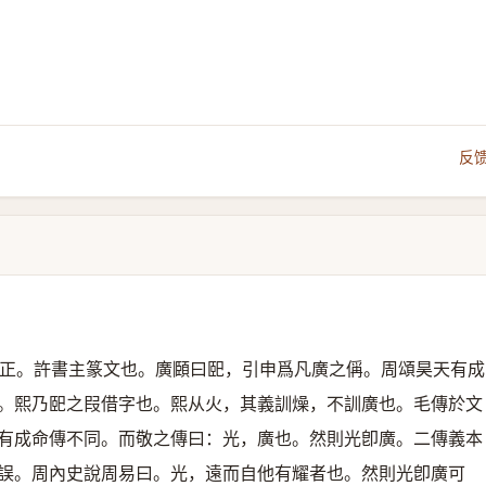
反
正。許書主篆文也。廣頥曰巸，引申爲凡廣之偁。周頌昊天有成
。熙乃巸之叚借字也。熙从火，其義訓燥，不訓廣也。毛傳於文
有成命傳不同。而敬之傳曰：光，廣也。然則光卽廣。二傳義本
誤。周內史說周易曰。光，遠而自他有耀者也。然則光卽廣可