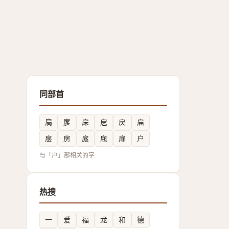
同部首
扃
扅
㦿
戹
戻
㧂
㧁
房
㧀
㦾
扉
户
与「户」部相关的字
热搜
一
爱
福
龙
和
德