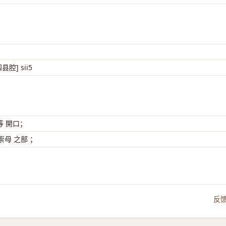
县腔] sii5
等 開口；
母 之部 ；
反