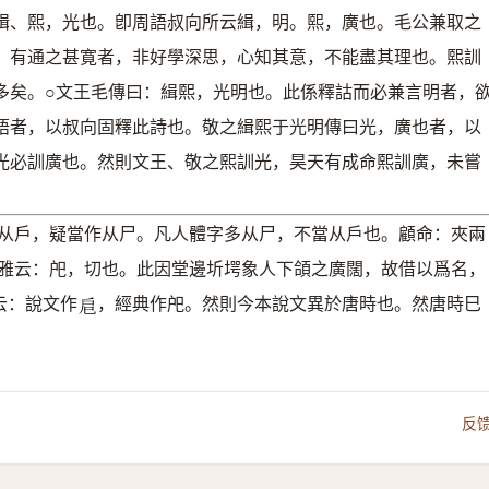
緝、熙，光也。卽周語叔向所云緝，明。熙，廣也。毛公兼取之
。有通之甚寛者，非好學深思，心知其意，不能盡其理也。熙訓
多矣。○文王毛傳曰：緝熙，光明也。此係釋詁而必兼言明者，
語者，以叔向固釋此詩也。敬之緝熙于光明傳曰光，廣也者，以
光必訓廣也。然則文王、敬之熙訓光，昊天有成命熙訓廣，未嘗
从戶，疑當作从尸。凡人體字多从尸，不當从戶也。顧命：夾兩
雅云：戺，切也。此因堂邊圻堮象人下頜之廣闊，故借以爲名，
云：說文作
，經典作戺。然則今本說文異於唐時也。然唐時巳
𢨪
反