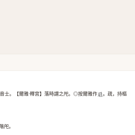
音士。【爾雅·釋宮】落時謂之戺。◎按爾雅作
。疏，持樞
𢨪
階戺。