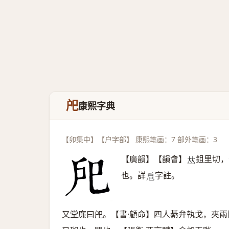
戺
康熙字典
【卯集中】【户字部】 康熙笔画：7 部外笔画：3
【廣韻】【韻會】
鉏里切，
𠀤
也。詳
字註。
𢨪
又堂廉曰戺。【書·顧命】四人綦弁執戈，夾兩