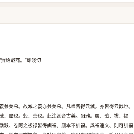
“實始戩商。”即淺切
義兼美惡。故滅之義亦兼美惡。凡盡皆得云滅。亦皆得云戩也。
戩、盡也。穀、善也。此注甚合古義。爾雅。履、戩、祓、福
戩穀、卷阿之祓祿皆得訓福。履本不訓福。與福連文、則可訓福