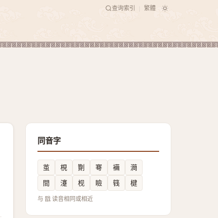
查询索引
繁體
|
同音字
茧
梘
劗
弿
襺
㶕
間
瀽
枧
瞼
篯
楗
与 戩 读音相同或相近