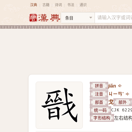
汉典
古籍
诗词
书法
通识
|
|
|
|
拼音
jiǎn
注音
ㄐㄧㄢˇ
部首
戈
部外
统一码
CJK 622
字形结构
左右结