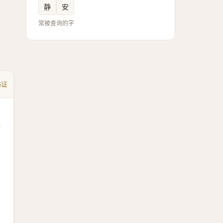
静
安
常被查询的字
书证