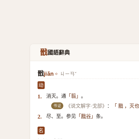
戩
國語辭典
戩
jiǎn
ㄐㄧㄢˇ
动
消灭。通
。
1.
「翦」
书证
《说文解字·戈部》
：
「 戬 ，灭
尽、至。参见
条。
2.
「
戬谷
」
名