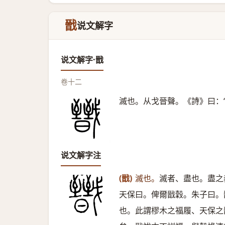
戩
说文解字
说文解字·戩
卷十二
滅也。从戈晉聲。《詩》曰：
说文解字注
(戩)
滅也。
滅者、盡也。盡之
天保曰。俾爾戩穀。朱子曰。
也。此謂樛木之福履、天保之