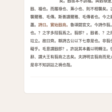
矣。戩祓本不訓福。與穀祿連
戩、福也。而履祿也、茀小也、則不相襲矣。
襲爾雅、毛傳。斯善讀爾雅、毛傳者也。今之
藎。
詩曰。實始戩商。
魯頌閟宮文。今詩作翦
也。？之字多叚翦爲之。翦卽？。戩者、？之
竝立。故曰齊。緜詩古公以下七章是也。非翦
礙乎。毛意謂戩卽？。許說其本義以明轉注。
辭、謂大王有翦商之志矣。夫詩明言翦商而見
是非不知訓詁之禍也哉。