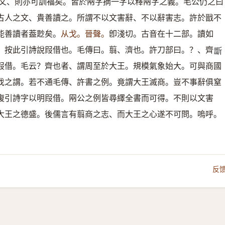
文、則亦可訓福矣。皆於㒳字摘一字以釋㒳字之義。毛公仍之曰
古人之文、貴善讀之。所謂不以文害辭、不以辭害志。許於戩不
能善讀者葢尟矣。
从戈。晉聲。
卽淺切。古音在十二部。讀如
。按此引詩說叚借也。毛傳曰。翦、濟也。許刀部曰。？、齊
𣃔
叚借。毛云？齊也者、謂周至於大王。規模氣象始大。可與商國
伐之謂。若不通毛傳、許書之例。竟謂大王滅商。豈不事辭俱窒
復引詩字以明叚借。㒳公之例皆尋繹全書而可得。不則以文害
大王之德盛。後儒言有翦商之志、而大王之心遂不可問。嗚呼。
反