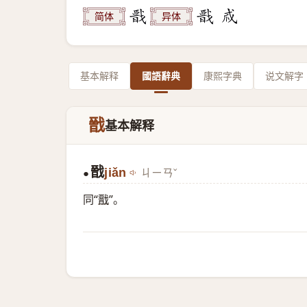
简体
异体
基本解释
國語辭典
康熙字典
说文解字
戩
基本解释
戩
jiǎn
ㄐㄧㄢˇ
●
同“
戬
”。