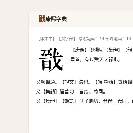
戩
康熙字典
【卯集中】【戈字部】 康熙笔画：14 部外笔画：10
【唐韻】卽淺切【集韻】【韻
盡善，有以受天之祿也。
又與翦通。【說文】滅也。【詩·魯頌】實始
又【集韻】旨善切，音
。義同。
𦗢
又【集韻】【類篇】
子賤切，音箭。義同。
𠀤