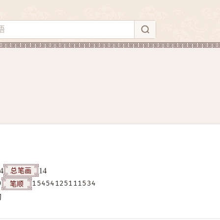
总笔画
4
14
笔顺
9
15454125111534
构