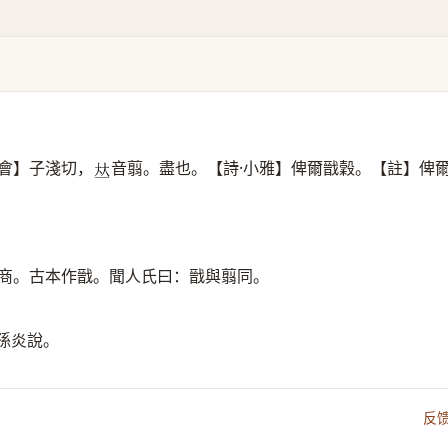
會】子淺切，
音翦。盡也。【詩·小雅】俾爾戩穀。【註】俾
𠀤
翦商。古本作戩。聞人氏曰：戩與翦同。
孫炎說。
反