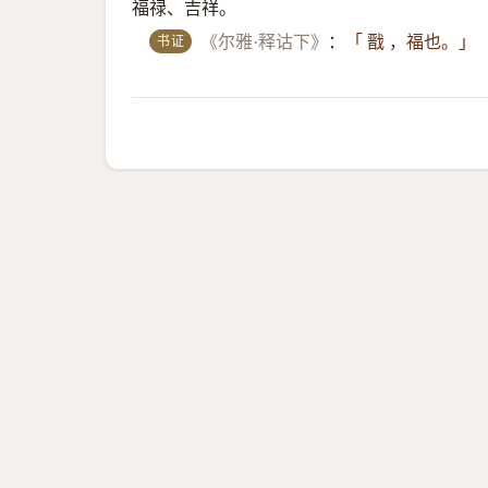
福禄、吉祥。
书证
《尔雅·释诂下》
：
「 戬 ，福也。」