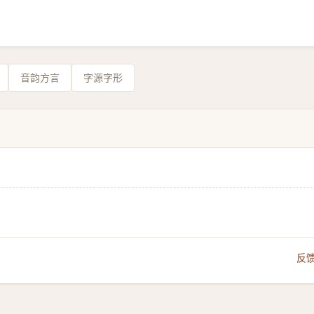
音韵方言
字源字形
反