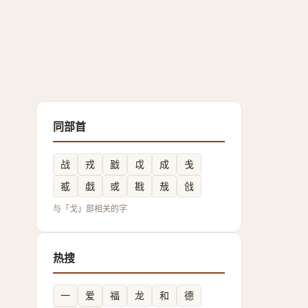
同部首
战
戎
戤
戉
成
戋
㦴
戱
或
戡
㦲
戗
与「戈」部相关的字
热搜
一
爱
福
龙
和
德