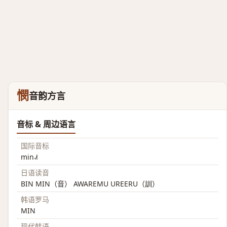
憫
音韵方言
音标 & 周边语言
国际音标
min˨˩˦
日语读音
BIN MIN（音） AWAREMU UREERU（訓）
韩语罗马
MIN
现代韩语