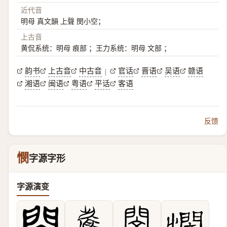
近代音
明母 真文韻 上聲 閔小空；
上古音
黄侃系统：明母 痕部 ；王力系统：明母 文部 ；
韵书
上古音
中古音
官话
晋语
吴语
赣语
|
湘语
闽语
粤语
平话
客语
反馈
憫
字源字形
字源演变