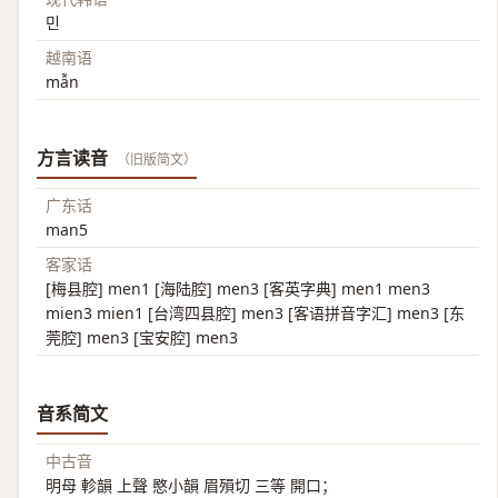
민
越南语
mẫn
方言读音
（旧版简文）
广东话
man5
客家话
[梅县腔] men1 [海陆腔] men3 [客英字典] men1 men3
mien3 mien1 [台湾四县腔] men3 [客语拼音字汇] men3 [东
莞腔] men3 [宝安腔] men3
音系简文
中古音
明母 軫韻 上聲 愍小韻 眉殞切 三等 開口；