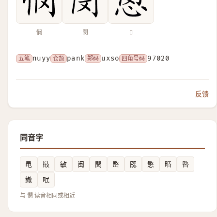
悯
閔
𢡻
五笔
nuyy
仓颉
pank
郑码
uxso
四角号码
97020
反馈
同音字
黾
敯
敏
闽
閔
㟩
㥸
慜
㬆
暋
䲄
呡
与 憫 读音相同或相近