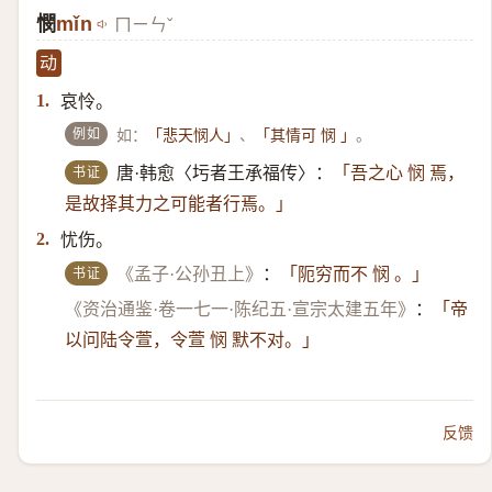
憫
mǐn
ㄇㄧㄣˇ
动
哀怜。
1.
例如
如：
、
。
「悲天悯人」
「其情可 悯 」
书证
唐·韩愈〈圬者王承福传〉：
「吾之心 悯 焉，
是故择其力之可能者行焉。」
忧伤。
2.
书证
《孟子·公孙丑上》
：
「阨穷而不 悯 。」
《资治通鉴·卷一七一·陈纪五·宣宗太建五年》
：
「帝
以问陆令萱，令萱 悯 默不对。」
反馈