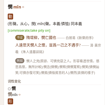
憫
mǐn
動
(形聲。从心，閔( mǐn)聲。本義:憐恤) 同本義
[commiserate;take pity on]
书证
隋堤柳，憫亡國也
——
白居易《新樂府序》
人遠悲天憫人之懷，豈爲一己之不遇乎?
——
清·黃宗
羲 《朱人遠墓誌銘》
例如
憫人之兇(原諒、可憐兇惡之人。形容看透世情，慈
悲爲懷，無所計較);憫念(憐憫);憫宥(憐憫寬宥);憫笑(憐憫訕
笑;可憐亦復可笑);憫貧(憐恤貧苦的人);憫然(哀憐的樣子)
词性变化
憫
◎
憫
mǐn
形