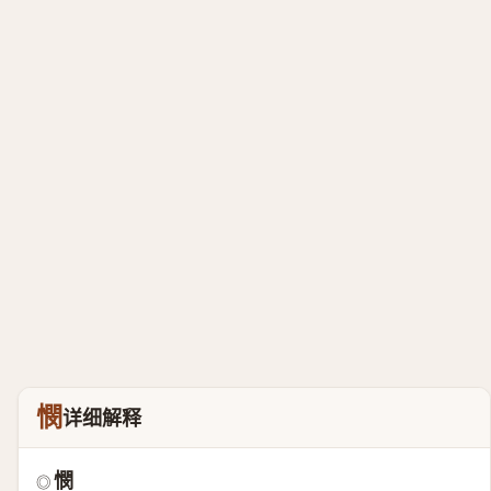
憫
详细解释
憫
◎