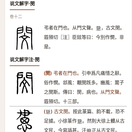
说文解字·閔
卷十二
弔者在門也。从門文聲。
，古文閔。
𢞰
眉殞切〖注〗臣鉉等曰：今別作憫，非
是。
说文解字注·閔
(閔)
弔者在門也。
引申爲凡痛惜之辭。
俗作憫。邶風：覯閔旣多。豳風：鬻子
之閔斯。傳曰：閔，病也。
从門文聲。
眉殞切。十三部。
(
)
古文閔。
按此篆篇、韵不載，恐不
𢞰
足據。小徐篆作
。然則大徐上體从古
𢞰
文民，今寫譌甚。汗
正从古文民。