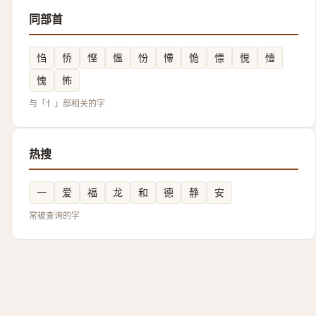
同部首
㤘
㤭
悭
慍
㤋
㦅
恑
慓
悓
㦉
愧
怖
与「忄」部相关的字
热搜
一
爱
福
龙
和
德
静
安
常被查询的字