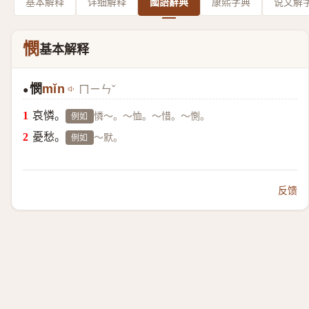
基本解释
详细解释
國語辭典
康熙字典
说文解
憫
基本解释
憫
mǐn
ㄇㄧㄣˇ
●
哀憐。
憐～。～恤。～惜。～惻。
例如
憂愁。
～默。
例如
反馈