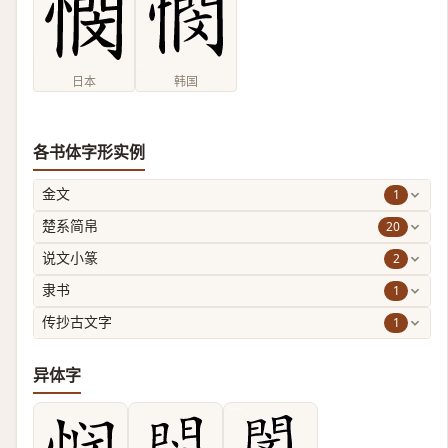
日本
韩国
各书体字形实例
1
金文
20
楚系简帛
2
说文小篆
1
隶书
1
传抄古文字
异体字