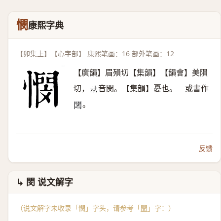
憫
康熙字典
【卯集上】【心字部】 康熙笔画：16 部外笔画：12
【廣韻】眉殞切【集韻】【韻會】美隕
切，
音閔。【集韻】憂也。 或書作
𠀤
。
𢡥
反馈
↳ 閔 说文解字
（说文解字未收录「憫」字头，请参考「
閔
」字：）