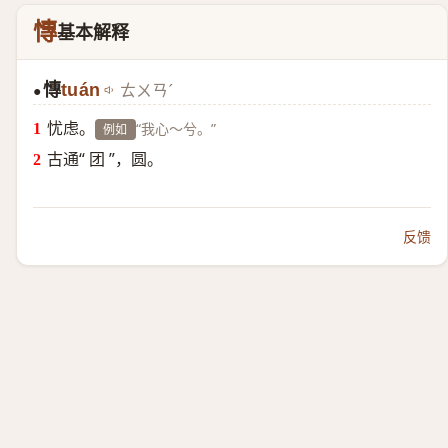
慱
基本解释
慱
tuán
ㄊㄨㄢˊ
●
忧虑。
“我心～兮。”
例如
古通“ 团 ”，圆。
反馈