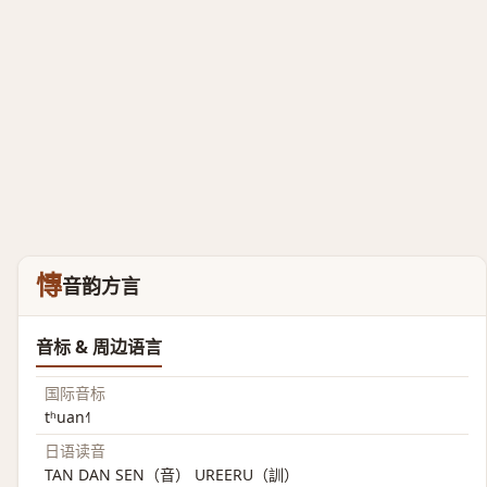
慱
音韵方言
音标 & 周边语言
国际音标
tʰuan˧˥
日语读音
TAN DAN SEN（音） UREERU（訓）