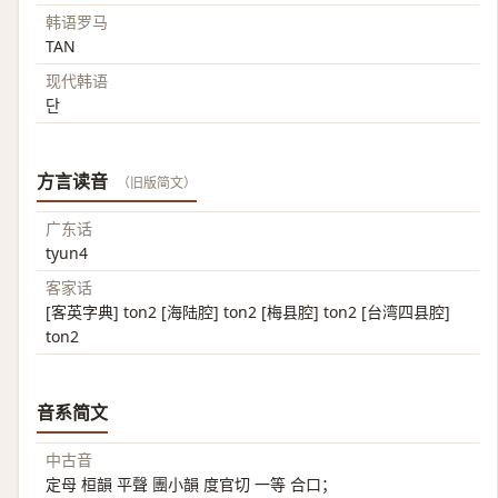
韩语罗马
TAN
现代韩语
단
方言读音
（旧版简文）
广东话
tyun4
客家话
[客英字典] ton2 [海陆腔] ton2 [梅县腔] ton2 [台湾四县腔]
ton2
音系简文
中古音
定母 桓韻 平聲 團小韻 度官切 一等 合口；