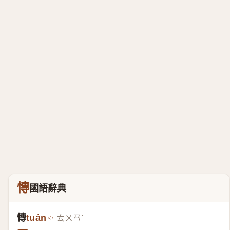
慱
國語辭典
慱
tuán
ㄊㄨㄢˊ