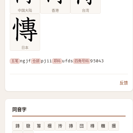
中国大陆
香港
台湾
日本
五笔
ngjf
仓颉
pjii
郑码
ufds
四角号码
95043
反馈
同音字
鏄
鷻
篿
檲
抟
摶
団
槫
糰
㩛