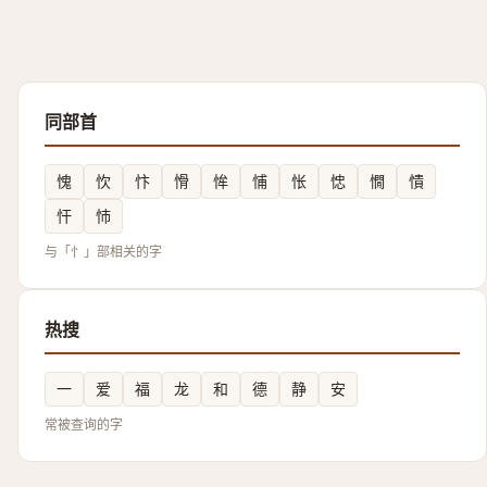
同部首
愧
忺
忭
愲
恈
悑
怅
㥙
憪
憒
忓
㤄
与「忄」部相关的字
热搜
一
爱
福
龙
和
德
静
安
常被查询的字