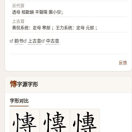
近代音
透母 桓歡韻 平聲陽 團小空；
上古音
黄侃系统：定母 寒部 ；王力系统：定母 元部 ；
韵书
上古音
中古音
反馈
慱
字源字形
字形对比