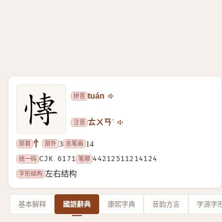
拼音
tuán
注音
ㄊㄨㄢˊ
忄
部首
部外
总笔画
3
14
统一码
CJK 6171
笔顺
44212511214124
字形结构
左右结构
基本解释
國語辭典
康熙字典
音韵方言
字源字