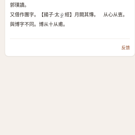
郭璞讀。
又借作團字。【揚子·太
經】月闕其慱。 从心从叀。
𤣥
與博字不同。博从十从甫。
反馈