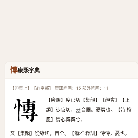
慱
康熙字典
【卯集上】【心字部】 康熙笔画：15 部外笔画：11
【廣韻】度官切【集韻】【韻會】【正
韻】徒官切，
音團。憂勞也。【詩·檜
𠀤
風】勞心慱慱兮。
又【集韻】從緣切，音全。【爾雅·釋訓】慱慱，憂也。