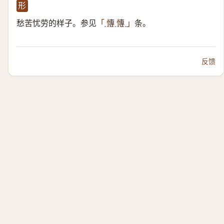
形
愁苦忧劳的样子。参见
条。
「
慱 慱
」
反馈