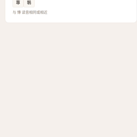
蓴
鷒
与 慱 读音相同或相近