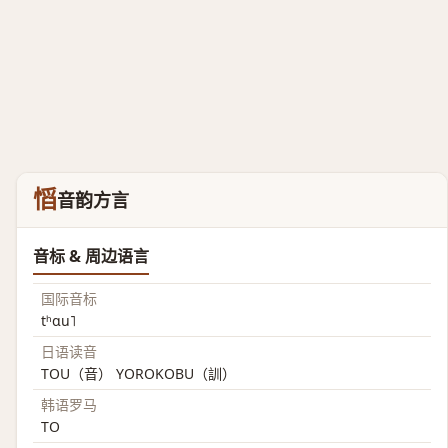
慆
音韵方言
音标 & 周边语言
国际音标
tʰɑu˥
日语读音
TOU（音） YOROKOBU（訓）
韩语罗马
TO