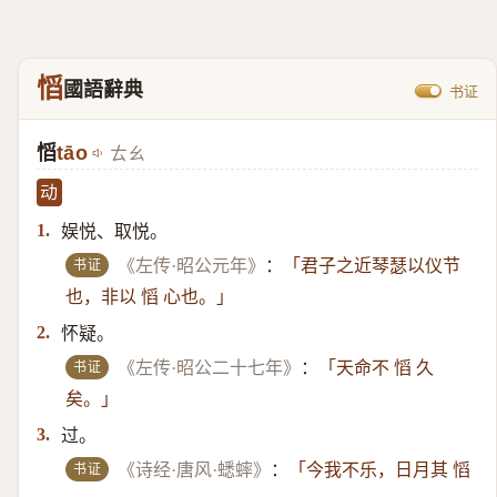
慆
國語辭典
书证
慆
tāo
ㄊㄠ
动
娱悦、取悦。
1.
书证
《左传·昭公元年》
：
「君子之近琴瑟以仪节
也，非以 慆 心也。」
怀疑。
2.
书证
《左传·昭公二十七年》
：
「天命不 慆 久
矣。」
过。
3.
书证
《诗经·唐风·蟋蟀》
：
「今我不乐，日月其 慆