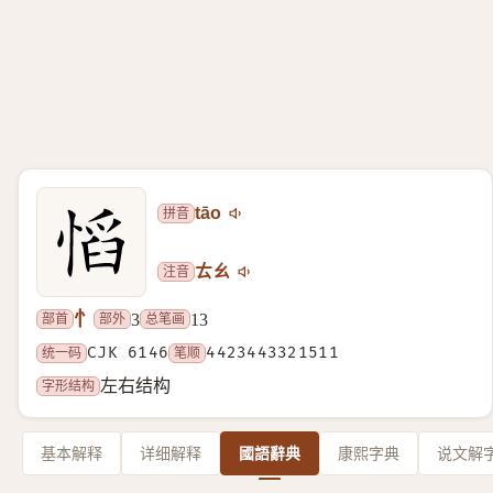
拼音
tāo
注音
ㄊㄠ
忄
部首
部外
总笔画
3
13
统一码
CJK 6146
笔顺
4423443321511
字形结构
左右结构
基本解释
详细解释
國語辭典
康熙字典
说文解