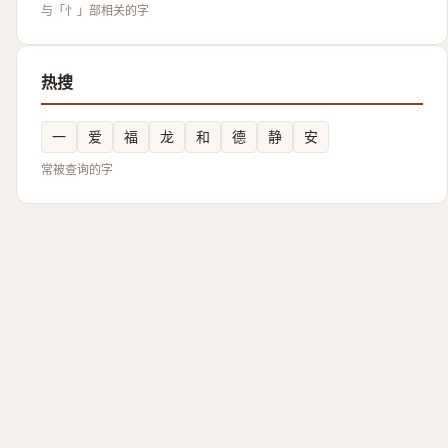
与「忄」部相关的字
热搜
一
爱
福
龙
和
德
静
安
常被查询的字