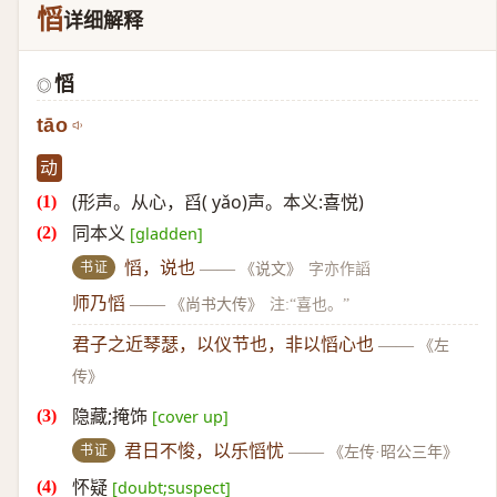
慆
详细解释
慆
◎
tāo
动
(形声。从心，舀( yǎo)声。本义:喜悦)
同本义
[gladden]
书证
慆，说也
——
《说文》
字亦作謟
师乃慆
——
《尚书大传》
注:“喜也。”
君子之近琴瑟，以仪节也，非以慆心也
——
《左
传》
隐藏;掩饰
[cover up]
书证
君日不悛，以乐慆忧
——
《左传·昭公三年》
怀疑
[doubt;suspect]