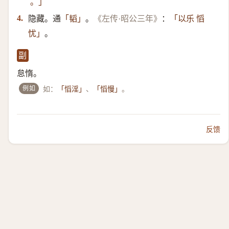
。」
隐藏。通
。
：
4.
「韬」
《左传·昭公三年》
「以乐 慆
。
忧」
副
怠惰。
例如
如：
、
。
「慆淫」
「慆慢」
反馈