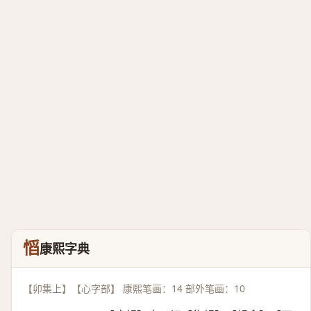
慆
康熙字典
【卯集上】【心字部】 康熙笔画：14 部外笔画：10