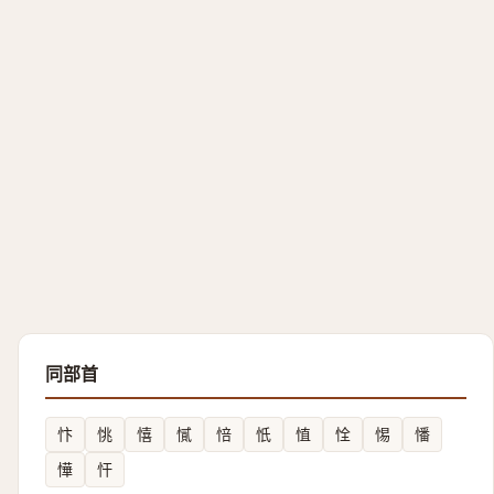
同部首
忭
恌
憘
㦐
㥉
忯
㥀
恮
惕
憣
㦊
忓