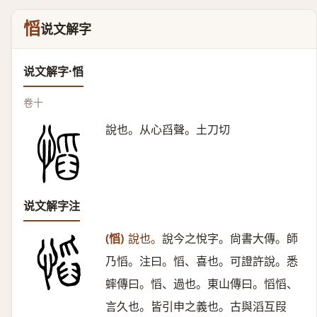
慆
说文解字
说文解字·慆
卷十
說也。从心舀聲。土刀切
说文解字注
(慆)
說也。
說今之悅字。尙書大傳。師
乃慆。注曰。慆、喜也。可證許說。悉
蟀傳曰。慆、過也。東山傳曰。慆慆、
言久也。皆引申之義也。古與滔互叚