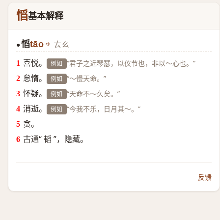
慆
基本解释
慆
tāo
ㄊㄠ
●
喜悦。
“君子之近琴瑟，以仪节也，非以～心也。”
例如
怠惰。
“～慢天命。”
例如
怀疑。
“天命不～久矣。”
例如
消逝。
“今我不乐，日月其～。”
例如
贪。
古通“ 韬 ”，隐藏。
反馈