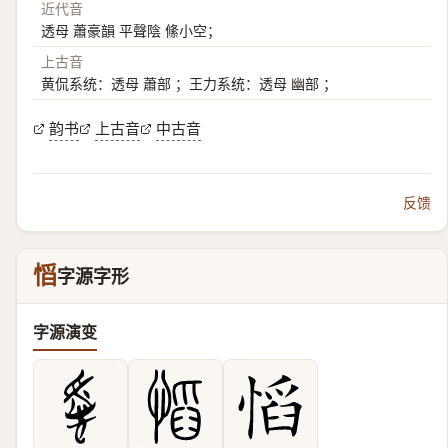
近代音
透母 蕭豪韻 平聲陰 絛小空；
上古音
黄侃系统：透母 蕭部 ；王力系统：透母 幽部 ；
韵书
上古音
中古音
反馈
慆
字源字形
字源演变