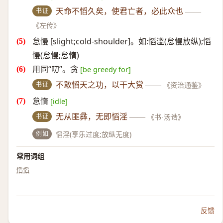
书证
天命不慆久矣，使君亡者，必此众也
——
《左传》
怠慢 [slight;cold-shoulder]。如:慆滥(怠慢放纵);慆
慢(怠慢;怠惰)
用同“叨”。贪
[be greedy for]
书证
不敢慆天之功，以干大赏
——
《资治通鉴》
怠惰
[idle]
书证
无从匪彝，无即慆淫
——
《书·汤诰》
例如
慆淫(享乐过度;放纵无度)
常用词组
慆慆
反馈