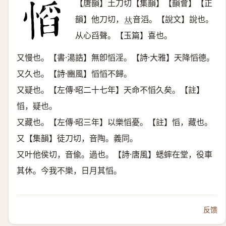
【唐韻】土刀切【集韻】【韻會】【正
韻】他刀切，
音滔。【說文】說也。
𠀤
从心舀聲。【玉篇】喜也。
又慢也。【書·湯誥】無卽慆淫。【詩·大雅】天降慆德。
又久也。【詩·豳風】慆慆不歸。
又疑也。【左傳·昭二十七年】天命不慆久矣。【註】
慆，疑也。
又藏也。【左傳·昭三年】以樂慆憂。【註】慆，藏也。
又【集韻】徒刀切，音陶。義同。
又叶他侯切，音偸。過也。【詩·唐風】蟋蟀在堂，役車
其休。今我不樂，日月其慆。
反馈