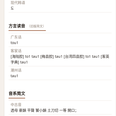
现代韩语
도
方言读音
（旧版简文）
广东话
tou1
客家话
[海陆腔] to1 tau1 [梅县腔] tau1 [台湾四县腔] to1 tau1 [客英
字典] tau1
潮州话
tau1
音系简文
中古音
透母 豪韻 平聲 饕小韻 土刀切 一等 開口；