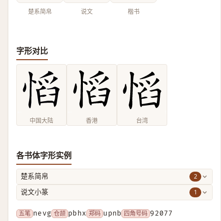
楚系简帛
说文
楷书
字形对比
中国大陆
香港
台湾
各书体字形实例
2
楚系简帛
1
说文小篆
五笔
nevg
仓颉
pbhx
郑码
upnb
四角号码
92077