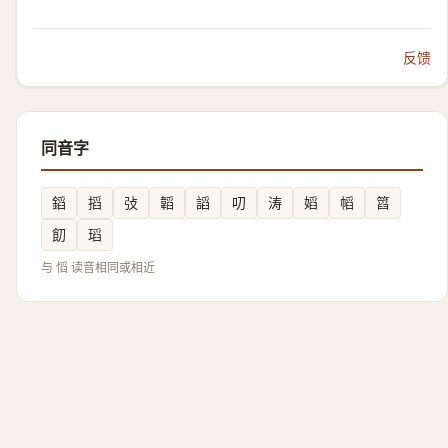
反馈
同音字
䤾
搯
㢭
韜
謟
叨
涛
嫍
幍
䈱
䬢
瑫
与 慆 读音相同或相近