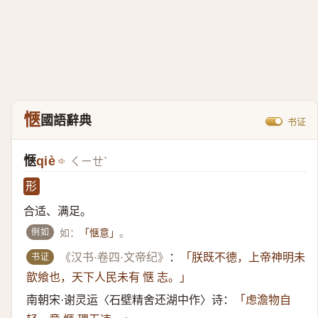
愜
國語辭典
书证
愜
qiè
ㄑㄧㄝˋ
形
合适、满足。
例如
如：
。
「惬意」
书证
《汉书·卷四·文帝纪》
：
「朕既不德，上帝神明未
歆飨也，天下人民未有 惬 志。」
南朝宋·谢灵运〈石壁精舍还湖中作〉诗：
「虑澹物自