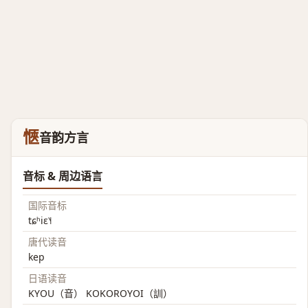
愜
音韵方言
音标 & 周边语言
国际音标
tɕʰiɛ˥˧
唐代读音
kep
日语读音
KYOU（音） KOKOROYOI（訓）