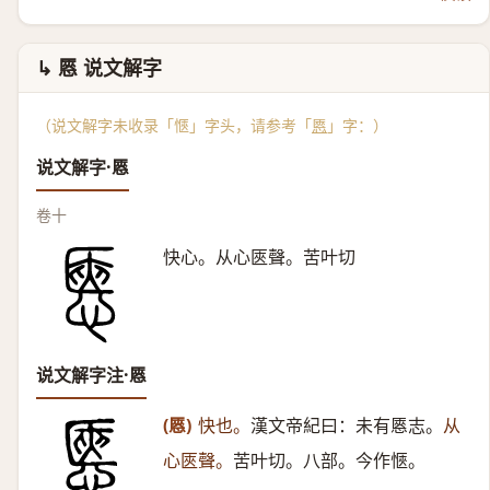
↳ 㥦 说文解字
（说文解字未收录「愜」字头，请参考「
㥦
」字：）
说文解字·㥦
卷十
快心。从心匧聲。苦叶切
说文解字注·㥦
(㥦)
快也。
漢文帝紀曰：未有㥦志。
从
心匧聲。
苦叶切。八部。今作愜。