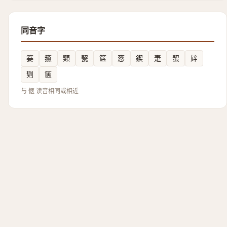
同音字
䈉
籡
䫔
㼤
箧
㤲
鍥
疌
蛪
㛙
㓶
篋
与 愜 读音相同或相近