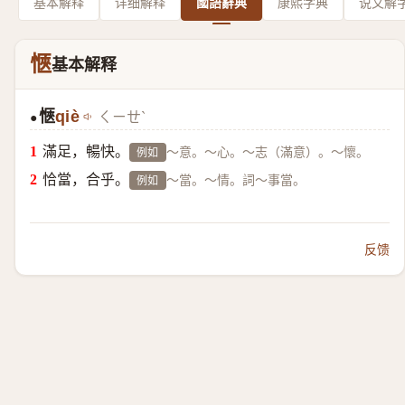
基本解释
详细解释
國語辭典
康熙字典
说文解
愜
基本解释
愜
qiè
ㄑㄧㄝˋ
●
滿足，暢快。
～意。～心。～志（滿意）。～懷。
例如
恰當，合乎。
～當。～情。詞～事當。
例如
反馈