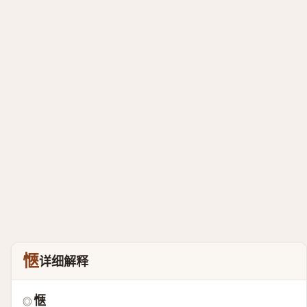
愜
详细解释
愜
◎