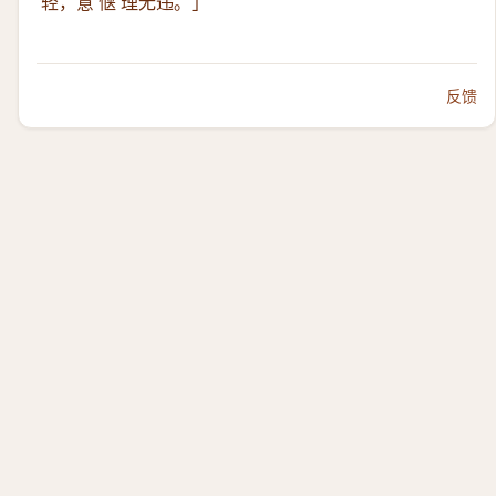
轻，意 惬 理无违。」
反馈