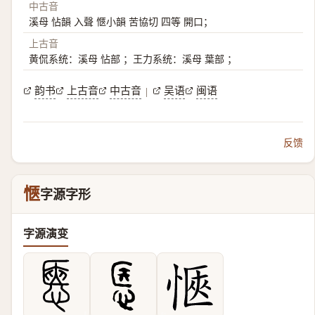
中古音
溪母 怗韻 入聲 愜小韻 苦協切 四等 開口；
上古音
黄侃系统：溪母 怗部 ；王力系统：溪母 葉部 ；
韵书
上古音
中古音
吴语
闽语
|
反馈
愜
字源字形
字源演变