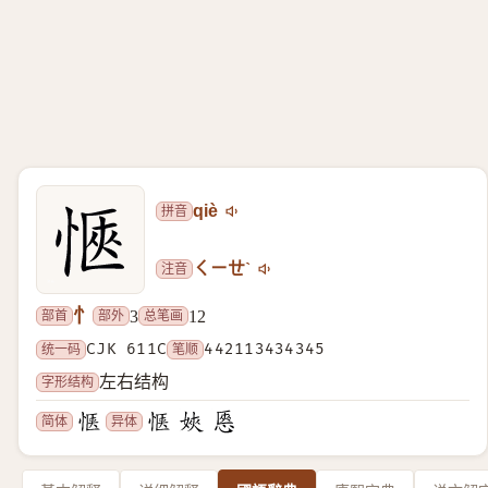
拼音
qiè
注音
ㄑㄧㄝˋ
忄
部首
部外
总笔画
3
12
统一码
CJK 611C
笔顺
442113434345
字形结构
左右结构
简体
异体