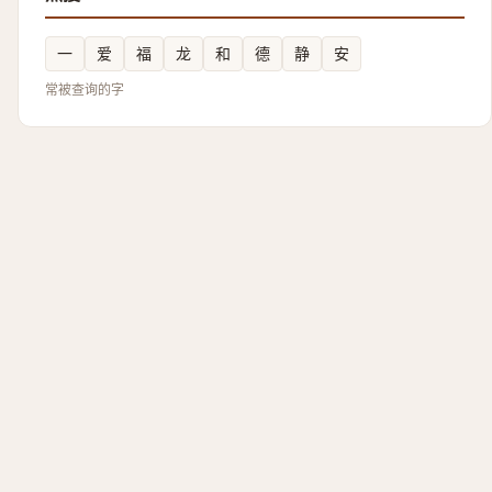
一
爱
福
龙
和
德
静
安
常被查询的字