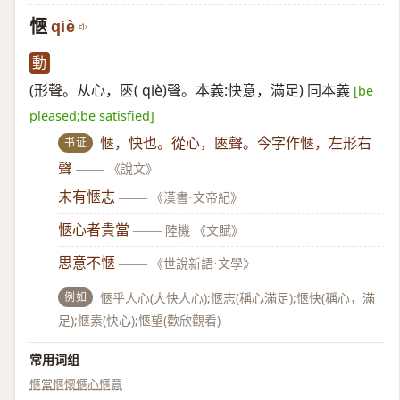
愜
qiè
動
(形聲。从心，匧( qiè)聲。本義:快意，滿足) 同本義
[be
pleased;be satisfied]
书证
愜，快也。從心，匧聲。今字作愜，左形右
聲
——
《說文》
未有愜志
——
《漢書·文帝紀》
愜心者貴當
——
陸機 《文賦》
思意不愜
——
《世說新語·文學》
例如
愜乎人心(大快人心);愜志(稱心滿足);愜快(稱心，滿
足);愜素(快心);愜望(歡欣觀看)
常用词组
愜當
愜懷
愜心
愜意