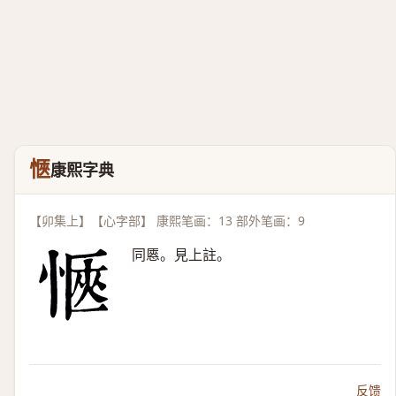
愜
康熙字典
【卯集上】【心字部】 康熙笔画：13 部外笔画：9
同㥦。見上註。
反馈