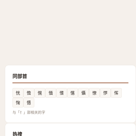
同部首
恍
憺
愰
愐
愭
㦥
懾
憭
㦍
恽
㥌
㦙
与「忄」部相关的字
热搜