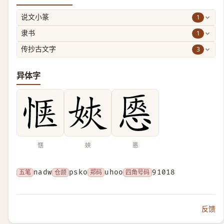
1
说文小篆
1
隶书
3
传抄古文字
异体字
惬
㛍
㥦
五笔
nadw
仓颉
psko
郑码
uhoo
四角号码
91018
反馈