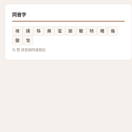
同音字
禙
㸢
牬
㾱
㻗
㛝
鞁
㸬
糒
偹
骳
㔨
与 愂 读音相同或相近