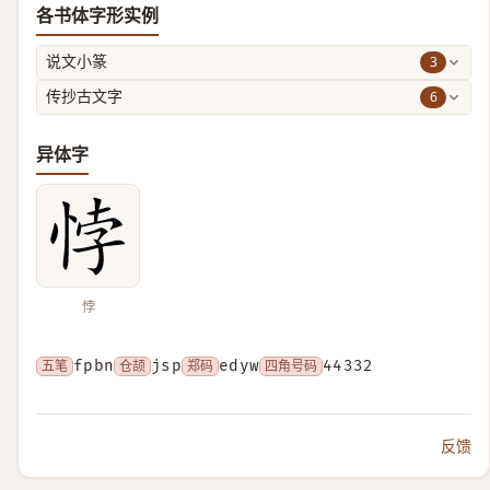
各书体字形实例
3
说文小篆
6
传抄古文字
异体字
悖
五笔
fpbn
仓颉
jsp
郑码
edyw
四角号码
44332
反馈