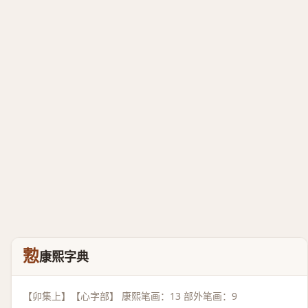
愂
康熙字典
【卯集上】【心字部】 康熙笔画：13 部外笔画：9