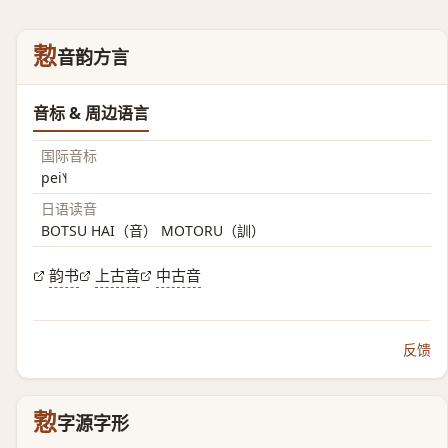
愂
音韵方言
音标 & 周边语言
国际音标
pei˥˧
日语读音
BOTSU HAI（音） MOTORU（訓）
韵书
上古音
中古音
反馈
愂
字源字形