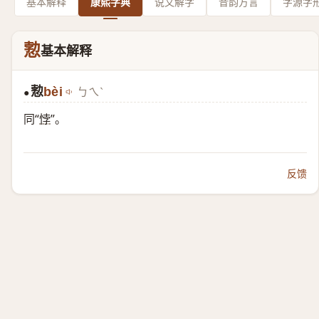
基本解释
康熙字典
说文解字
音韵方言
字源字
愂
基本解释
愂
bèi
ㄅㄟˋ
●
同“
悖
”。
反馈