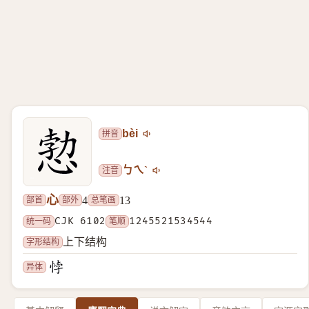
拼音
bèi
注音
ㄅㄟˋ
心
部首
部外
总笔画
4
13
统一码
CJK 6102
笔顺
1245521534544
字形结构
上下结构
异体