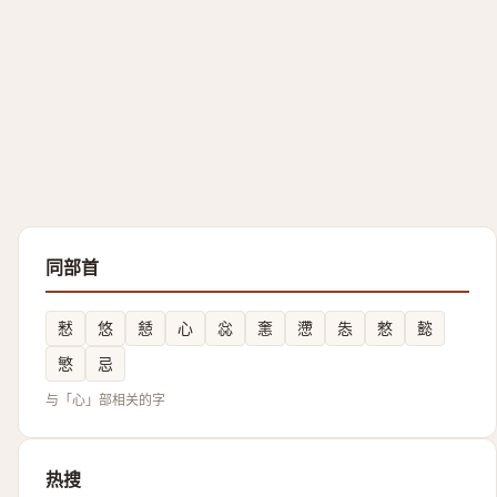
同部首
慭
悠
懖
心
惢
㥣
懘
怣
憗
懿
慜
忌
与「心」部相关的字
热搜