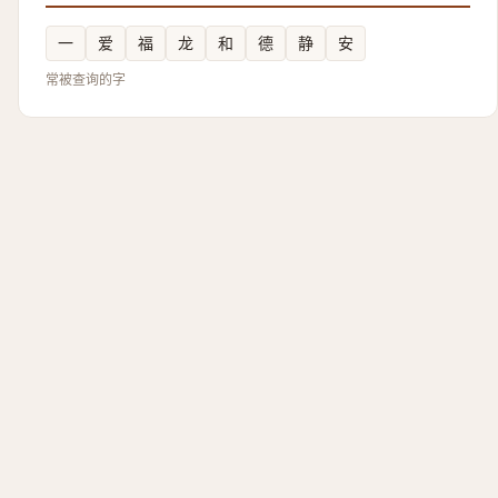
一
爱
福
龙
和
德
静
安
常被查询的字