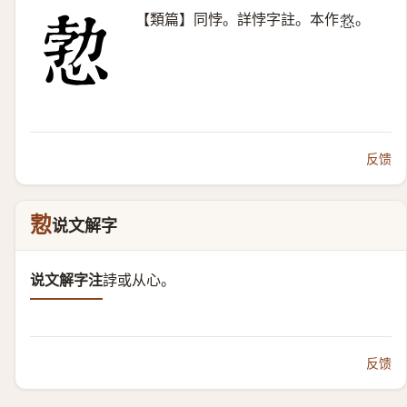
【類篇】同悖。詳悖字註。本作
。
𢠜
反馈
愂
说文解字
说文解字注
誖或从心。
反馈