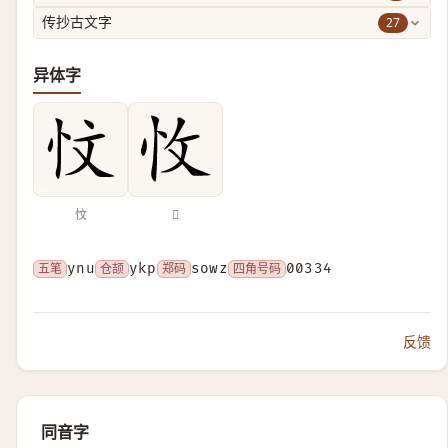
27
传抄古文字
异体字
忟
𢗡
五笔
ynu
仓颉
ykp
郑码
sowz
四角号码
00334
反馈
同音字