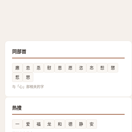
同部首
懬
怘
忢
慰
恩
愿
恣
㣽
惒
㦟
惁
愳
与「心」部相关的字
热搜
一
爱
福
龙
和
德
静
安