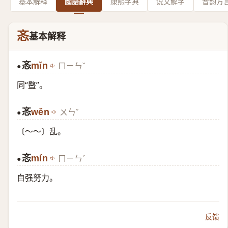
基本解释
國語辭典
康熙字典
说文解字
音韵方
忞
基本解释
忞
mǐn
ㄇㄧㄣˇ
●
同“
暋
”。
忞
wěn
ㄨㄣˇ
●
〔～～〕乱。
忞
mín
ㄇㄧㄣˊ
●
自强努力。
反馈