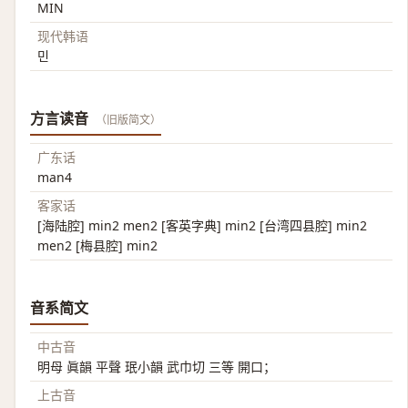
MIN
现代韩语
민
方言读音
（旧版简文）
广东话
man4
客家话
[海陆腔] min2 men2 [客英字典] min2 [台湾四县腔] min2
men2 [梅县腔] min2
音系简文
中古音
明母 眞韻 平聲 珉小韻 武巾切 三等 開口；
上古音