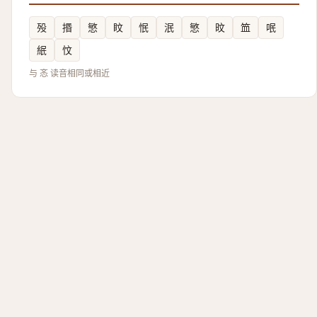
殁
㨉
慜
盿
怋
泯
慜
旼
笽
呡
䋋
忟
与 忞 读音相同或相近