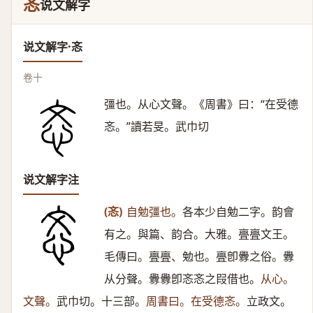
忞
说文解字
说文解字·忞
卷十
彊也。从心文聲。《周書》曰：“在受德
忞。”讀若旻。武巾切
说文解字注
(忞)
自勉彊也。
各本少自勉二字。韵會
有之。與篇、韵合。大雅。亹亹文王。
毛傳曰。亹亹、勉也。亹卽釁之俗。釁
从分聲。釁釁卽忞忞之叚借也。
从心。
文聲。
武巾切。十三部。
周書曰。在受德忞。
立政文。