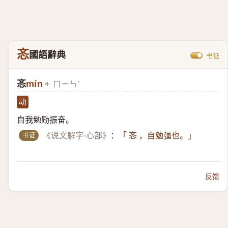
忞
國語辭典
书证
忞
mín
ㄇㄧㄣˊ
动
自我勉励振奋。
书证
《说文解字·心部》
：
「 忞 ，自勉彊也。」
反馈