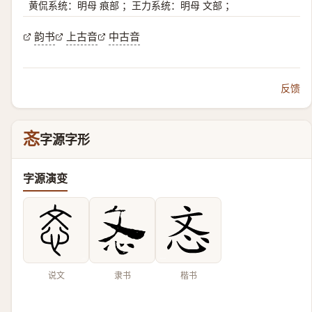
黄侃系统：明母 痕部 ；王力系统：明母 文部 ；
韵书
上古音
中古音
反馈
忞
字源字形
字源演变
说文
隶书
楷书