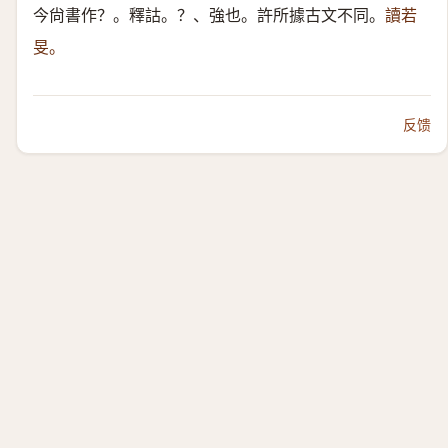
今尙書作？。釋詁。？、強也。許所據古文不同。
讀若
旻。
反馈