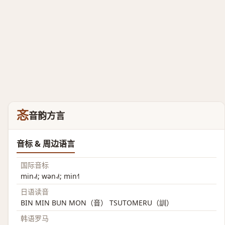
忞
音韵方言
音标 & 周边语言
国际音标
min˨˩˦; wən˨˩˦; min˧˥
日语读音
BIN MIN BUN MON（音） TSUTOMERU（訓）
韩语罗马