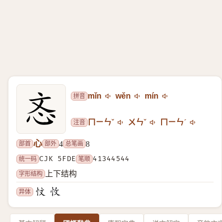
拼音
mǐn
wěn
mín
注音
ㄇㄧㄣˇ
ㄨㄣˇ
ㄇㄧㄣˊ
心
部首
部外
总笔画
4
8
统一码
CJK 5FDE
笔顺
41344544
字形结构
上下结构
异体