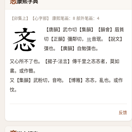
忞
康熙字典
【卯集上】【心字部】 康熙笔画：8 部外笔画：4
【唐韻】武巾切【集韻】【韻會】眉貧
切【正韻】彌鄰切，
音珉。【說文】
𠀤
彊也。【廣韻】自勉彊也。
又心所不了也。【揚子·法言】傳千里之忞忞者，莫如
書。或作暋。
又【集韻】武粉切，音吻。【博雅】忞忞，亂也。或作
忟。
反馈