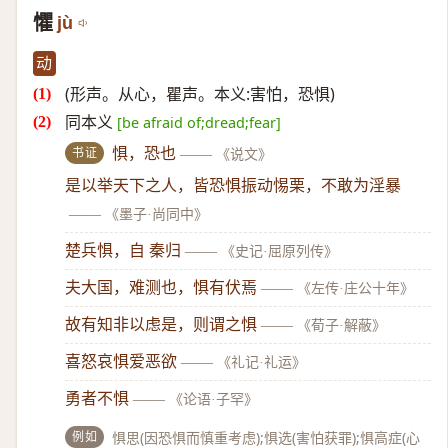
懼
jù
动
(形声。从心，瞿声。本义:害怕，恐惧)
同本义
[be afraid of;dread;fear]
书证
惧，恐也
——
《说文》
是以举天下之人，皆恐惧振动惕栗，不敢为淫暴
——
《墨子·尚同中》
楚兵惧，自 秦归
——
《史记·屈原列传》
夫大国，难测也，惧有伏焉
——
《左传·庄公十年》
故有知非以虑是，则谓之惧
——
《荀子·解蔽》
喜怒哀惧爱恶欲
——
《礼记·礼运》
勇者不惧
——
《论语·子罕》
例如
惧思(因恐惧而慎重考虑);惧选(害怕获罪);惧高症(心