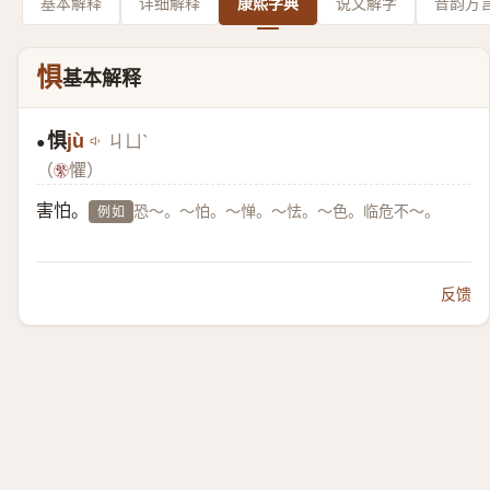
基本解释
详细解释
康熙字典
说文解字
音韵方
惧
基本解释
惧
jù
ㄐㄩˋ
●
（
懼）
害怕。
恐～。～怕。～惮。～怯。～色。临危不～。
例如
反馈