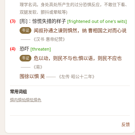
理学名词。身处高处所产生的过分恐惧反应，不敢往下看、
双腿发软、颤抖或晕眩等)
[形]∶惊慌失措的样子
[frightened out of one's wits]
书证
闻叔孙通之谏则惧然，纳 曹相国之对而心说
——
《汉书·惠帝纪赞》
恐吓
[threaten]
书证
危以动，则民不与也;惧以语，则民不应也
——
《易》
围徐以惧 吴
——
《左传·昭公十二年》
常用词组
惧内
惧怕
惧怯
惧色
反馈