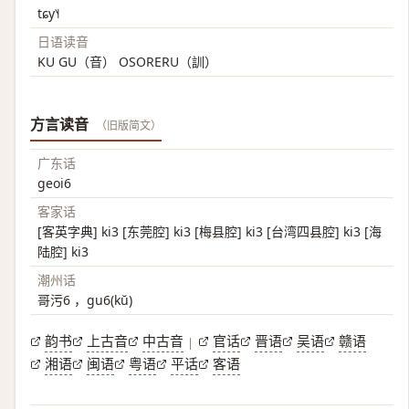
tɕy˥˧
日语读音
KU GU（音） OSORERU（訓）
方言读音
（旧版简文）
广东话
geoi6
客家话
[客英字典] ki3 [东莞腔] ki3 [梅县腔] ki3 [台湾四县腔] ki3 [海
陆腔] ki3
潮州话
哥污6 ，gu6(kŭ)
韵书
上古音
中古音
官话
晋语
吴语
赣语
|
湘语
闽语
粤语
平话
客语