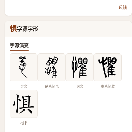
反馈
惧
字源字形
字源演变
金文
楚系简帛
说文
秦系简牍
楷书