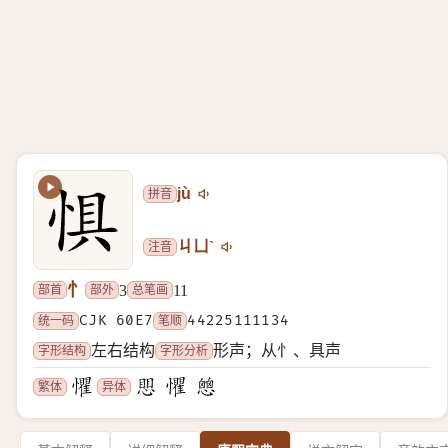
拼音
jù
注音
ㄐㄩˋ
忄
部首
部外
总笔画
3
11
统一码
CJK 60E7
笔顺
44225111134
字形结构
字形分析
左右结构
形声；从忄、具声
繁体
异体