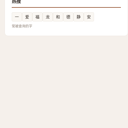
热搜
一
爱
福
龙
和
德
静
安
常被查询的字