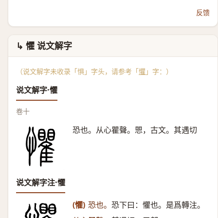
反馈
↳ 懼 说文解字
（说文解字未收录「惧」字头，请参考「
懼
」字：）
说文解字·懼
卷十
恐也。从心瞿聲。愳，古文。其遇切
说文解字注·懼
(懼)
恐也。
恐下曰：懼也。是爲轉注。