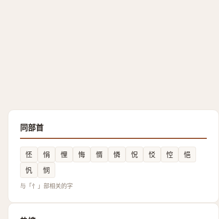
同部首
怌
悁
悝
悔
㥠
憐
怳
㤊
悾
悒
忛
悯
与「忄」部相关的字