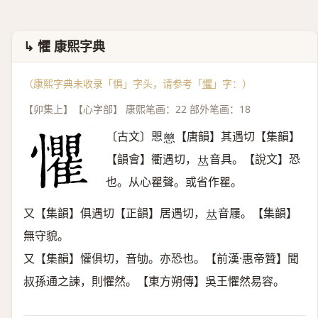
↳ 懼 康熙字典
（康熙字典未收录「惧」字头，请参考「
懼
」字：）
【卯集上】【心字部】 康熙笔画：22 部外笔画：18
〔古文〕愳
【唐韻】其遇切【集韻】
𢡔
【韻會】衢遇切，
音具。【說文】恐
𠀤
也。从心瞿聲。或省作瞿。
又【集韻】俱遇切【正韻】居遇切，
音屨。【集韻】
𠀤
無守貌。
又【集韻】懽俱切，音劬。亦恐也。【前漢·惠帝贊】聞
叔孫通之諫，則懼然。【東方朔傳】吳王懼然易容。