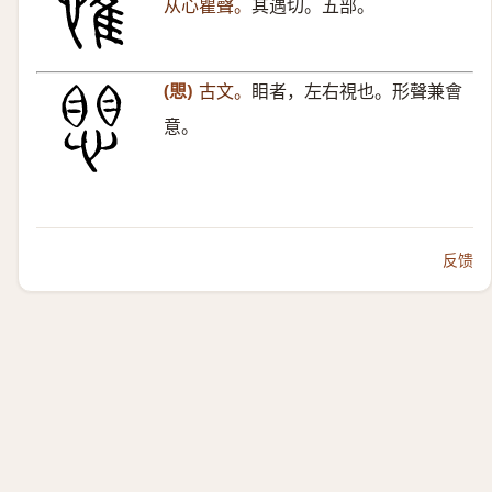
从心瞿聲。
其遇切。五部。
(愳)
古文。
䀠者，左右視也。形聲兼會
意。
反馈