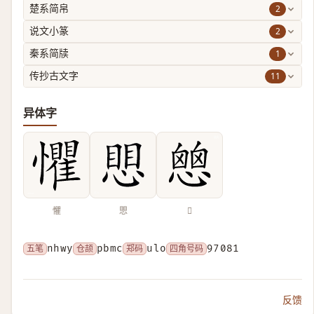
2
楚系简帛
2
说文小篆
1
秦系简牍
11
传抄古文字
异体字
懼
愳
𢡔
五笔
nhwy
仓颉
pbmc
郑码
ulo
四角号码
97081
反馈