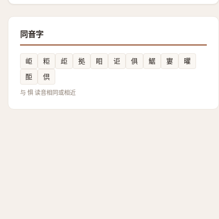
同音字
岠
粔
歫
拠
䀠
讵
俱
䱟
寠
㬬
䣰
倶
与 惧 读音相同或相近