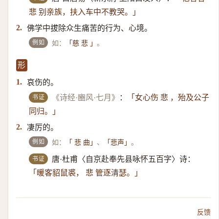
悲 别亲族，扶入车中不教哭。」
佛学中拔除众生痛苦的行为、心境。
2.
例如
如：
。
「慈 悲 」
形
哀伤的。
1.
书证
《诗经·豳风·七月》
：
「女心伤 悲 ，殆及公子
同归。」
凄厉的。
2.
例如
如：
、
。
「 悲 曲」
「悲声」
书证
唐·杜甫〈自京赴奉先县咏怀五百字〉诗：
「暖客貂鼠裘， 悲 管逐清瑟。」
反馈