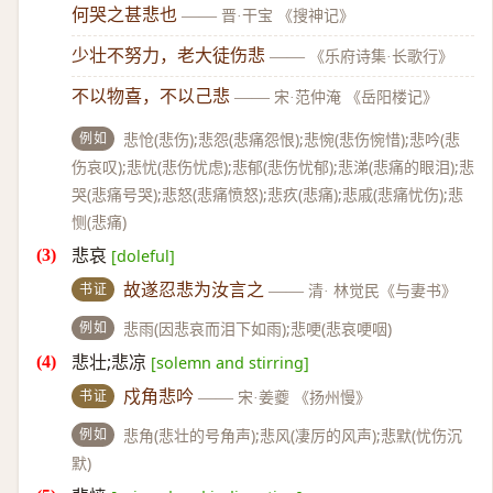
何哭之甚悲也
——
晋·干宝 《搜神记》
少壮不努力，老大徒伤悲
——
《乐府诗集·长歌行》
不以物喜，不以己悲
——
宋·范仲淹 《岳阳楼记》
例如
悲怆(悲伤);悲怨(悲痛怨恨);悲惋(悲伤惋惜);悲吟(悲
伤哀叹);悲忧(悲伤忧虑);悲郁(悲伤忧郁);悲涕(悲痛的眼泪);悲
哭(悲痛号哭);悲怒(悲痛愤怒);悲疚(悲痛);悲戚(悲痛忧伤);悲
恻(悲痛)
悲哀
[doleful]
书证
故遂忍悲为汝言之
——
清· 林觉民《与妻书》
例如
悲雨(因悲哀而泪下如雨);悲哽(悲哀哽咽)
悲壮;悲凉
[solemn and stirring]
书证
戍角悲吟
——
宋·姜夔 《扬州慢》
例如
悲角(悲壮的号角声);悲风(凄厉的风声);悲默(忧伤沉
默)