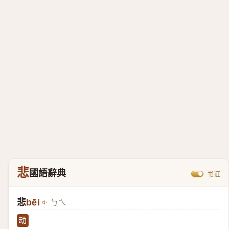
悲
國語辭典
书证
悲
bēi
ㄅㄟ
动