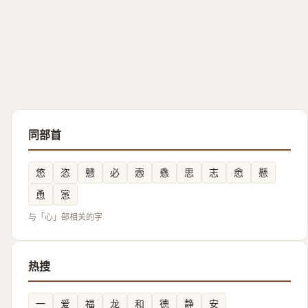
同部首
㥋
恣
戆
必
悫
㦌
思
志
悆
懸
恿
㦂
与「心」部相关的字
热搜
一
爱
福
龙
和
德
静
安