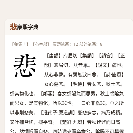
悲
康熙字典
【卯集上】【心字部】 康熙笔画：12 部外笔画：8
【唐韻】府眉切【集韻】【韻會】【正
韻】逋眉切，
音
。【說文】痛也。
𠀤
𤰞
从心非聲。有聲無淚曰悲。【詩·豳風】
女心傷悲。【毛傳】春女悲，秋士悲。
感其物化也。【鄭箋】春女感陽氣而思男，秋士感隂氣
而思女，是其物化，所以悲也。一曰心非爲悲。心之所
以非則悲矣。【淮南子·原道訓】憂悲多恚，病乃成積。
又叶補皆切，擺平聲。【楚辭·九辯】春秋逴逴而日高
兮，然惆悵而自悲。四時遞來而卒歲兮，隂陽不可與儷