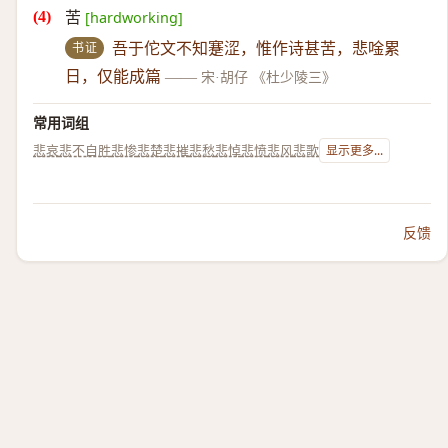
苦
[hardworking]
书证
吾于佗文不知蹇涩，惟作诗甚苦，悲唫累
日，仅能成篇
——
宋·胡仔 《杜少陵三》
常用词组
悲哀
悲不自胜
悲惨
悲楚
悲摧
悲愁
悲悼
悲愤
悲风
悲歌
显示更多...
反馈