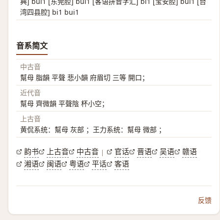
典] bui1 [东莞腔] bui1 [客语拼音字汇] bi1 [宝安腔] bui1 [台
湾四县腔] bi1 bui1
音系简文
中古音
幫母 脂韻 平聲 悲小韻 府眉切 三等 開口；
近代音
幫母 齊微韻 平聲陰 杯小空；
上古音
黄侃系统：幫母 灰部 ；王力系统：幫母 微部 ；
韵书
上古音
中古音
官话
晋语
吴语
赣语
|
湘语
闽语
粤语
平话
客语
反馈