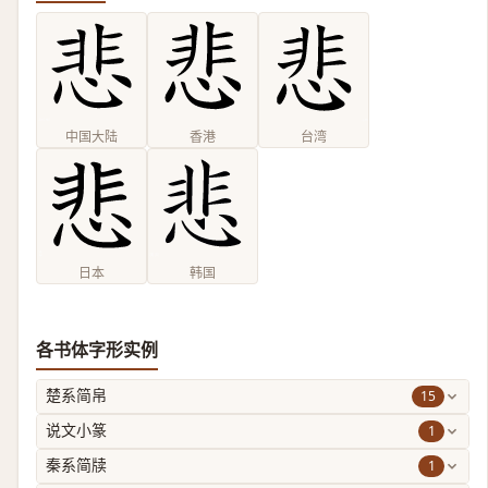
中国大陆
香港
台湾
日本
韩国
各书体字形实例
15
楚系简帛
1
说文小篆
1
秦系简牍