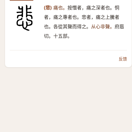
(悲)
痛也。
按憯者，痛之深者也。恫
者，痛之專者也。悲者，痛之上騰者
也。各從其聲而得之。
从心非聲。
府眉
切。十五部。
反馈