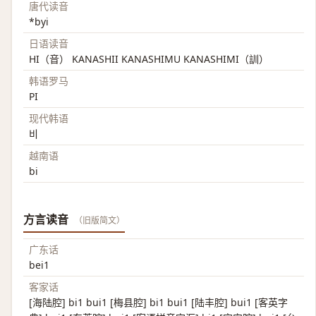
唐代读音
*byi
日语读音
HI（音） KANASHII KANASHIMU KANASHIMI（訓）
韩语罗马
PI
现代韩语
비
越南语
bi
方言读音
（旧版简文）
广东话
bei1
客家话
[海陆腔] bi1 bui1 [梅县腔] bi1 bui1 [陆丰腔] bui1 [客英字