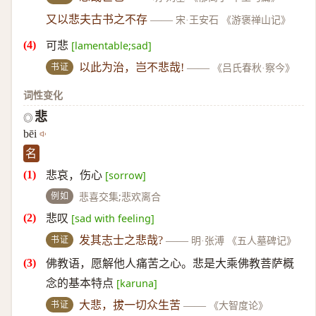
又以悲夫古书之不存
——
宋·王安石 《游褒禅山记》
可悲
[lamentable;sad]
书证
以此为治，岂不悲哉!
——
《吕氏春秋·察今》
词性变化
悲
◎
bēi
名
悲哀，伤心
[sorrow]
例如
悲喜交集;悲欢离合
悲叹
[sad with feeling]
书证
发其志士之悲哉?
——
明·张溥 《五人墓碑记》
佛教语，愿解他人痛苦之心。悲是大乘佛教菩萨概
念的基本特点
[karuna]
书证
大悲，拔一切众生苦
——
《大智度论》