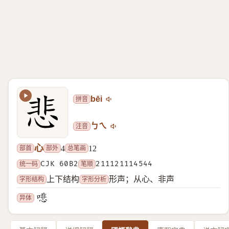
拼音
bēi
注音
ㄅㄟ
心
部首
部外
总笔画
4
12
统一码
CJK 60B2
笔顺
211121114544
字形结构
字形分析
上下结构
形声；从心、非声
异体