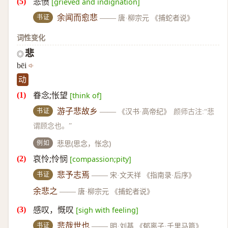
悲愤
[grieved and indignation]
书证
余闻而愈悲
——
唐·柳宗元 《捕蛇者说》
词性变化
悲
◎
bēi
动
眷念;怅望
[think of]
书证
游子悲故乡
——
《汉书·高帝纪》
颜师古注:“悲
谓顾念也。”
例如
悲思(思念，怅念)
哀怜;怜悯
[compassion;pity]
书证
悲予志焉
——
宋·文天祥 《指南录·后序》
余悲之
——
唐·柳宗元 《捕蛇者说》
感叹，慨叹
[sigh with feeling]
书证
悲哉世也
——
明·刘基 《郁离子·千里马篇》