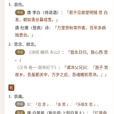
哀伤。
1.
书证
唐·李白〈将进酒〉：
「君不见高堂明镜 悲 白
发，朝如青丝暮成雪。」
唐·杜甫〈登高〉诗：
「万里悲秋常作客，百年多病
独登台。」
思念、顾念。
2.
书证
《诗经·豳风·东山》
：
「我东日归，我心西 悲
。」
《汉书·卷一·高帝纪下》
：
「谓沛父兄曰：『游子 悲
故乡。吾虽都关中，万岁之后，吾魂魄犹思沛。』」
名
哀痛。
1.
例如
如：
、
、
。
「忍 悲 」
「含 悲 」
「乐极生 悲 」
书证
唐·白居易〈新乐府·上阳白发人〉：
「忆昔吞