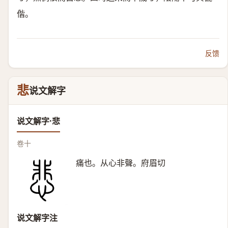
偕。
反馈
悲
说文解字
说文解字·悲
卷十
痛也。从心非聲。府眉切
说文解字注