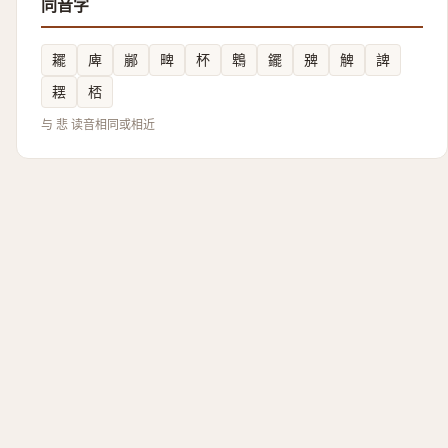
同音字
䎱
庳
䣙
㽡
杯
鵯
䥯
㗗
䚜
諀
䎬
桮
与 悲 读音相同或相近