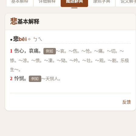
基本解释
详细解释
國語辭典
康熙字典
说文解
悲
基本解释
悲
bēi
ㄅㄟ
●
伤心，哀痛。
～哀。～伤。～怆。～痛。～切。～
例如
惨。～凉。～愤。～凄。～恸。～吟。～壮。～观。～剧。乐极
生～。
怜悯。
～天悯人。
例如
反馈