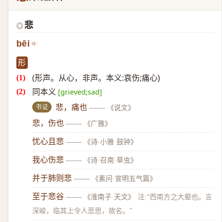
悲
◎
bēi
形
(形声。从心，非声。本义:哀伤;痛心)
同本义
[grieved;sad]
书证
悲，痛也
——
《说文》
悲，伤也
——
《广雅》
忧心且悲
——
《诗·小雅·鼓钟》
我心伤悲
——
《诗·召南·草虫》
并于肺则悲
——
《素问·宣明五气篇》
至于悲谷
——
《淮南子·天文》
注:“西南方之大壑也。言
深峻，临其上令人悲思，故名。”