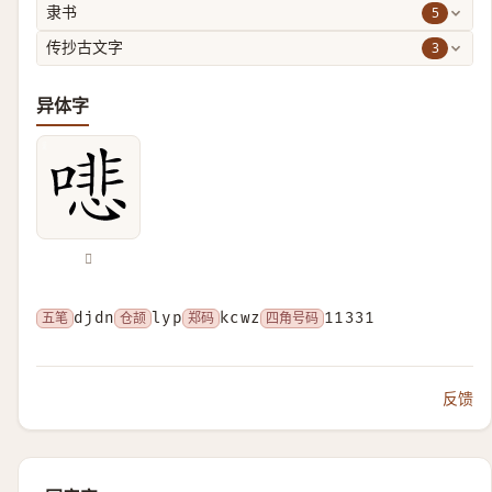
5
隶书
3
传抄古文字
异体字
𠾦
五笔
djdn
仓颉
lyp
郑码
kcwz
四角号码
11331
反馈