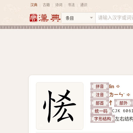
汉典
古籍
诗词
书法
通识
|
|
|
|
拼音
lìn
注音
ㄌㄧㄣˋ
部首
忄
部外
统一码
CJK 606
字形结构
左右结