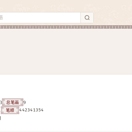
总笔画
3
9
笔顺
1
442341354
构