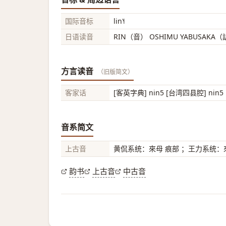
国际音标
lin˥˧
日语读音
RIN（音） OSHIMU YABUSAKA
方言读音
（旧版简文）
客家话
[客英字典] nin5 [台湾四县腔] nin5 
音系简文
上古音
黄侃系统：來母 痕部 ；王力系统：來
韵书
上古音
中古音