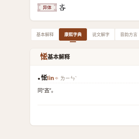
异体
基本解释
康熙字典
说文解字
音韵方言
恡
基本解释
恡
lìn
ㄌㄧㄣˋ
●
同“
吝
”。