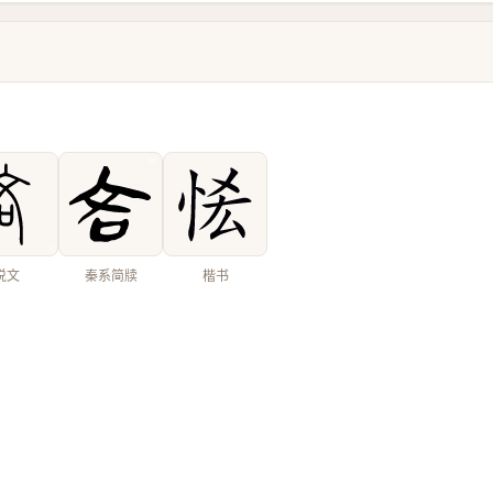
说文
秦系简牍
楷书