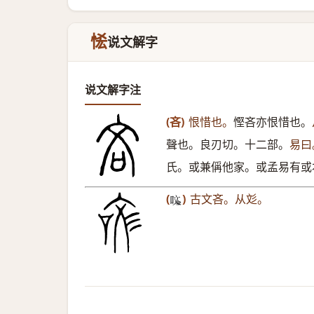
恡
说文解字
说文解字注
(吝)
恨惜也。
慳吝亦恨惜也。
聲也。良刃切。十二部。
易曰
氏。或兼偁他家。或孟易有或
(
)
古文吝。从彣。
𠲲