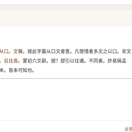
从口。文聲。
按此字葢从口文會意。凡恨惜者多文之以口。非文
。㠯往吝。
蒙初六爻辭。按？部引以往遴。不同者。許易偁孟
本。皆未可知也。
反