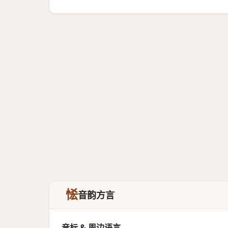
恡
音韵方言
音标 & 周边语言