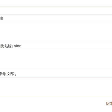
（訓）
[海陆腔] nin6
母 文部 ；
反