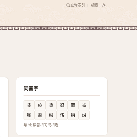
查询索引
繁體
|
同音字
赁
痳
賃
甐
藺
㷠
轥
蔺
䫰
悋
膦
䗲
与 恡 读音相同或相近