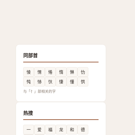
同部首
㥄
㥔
惓
惰
惏
忇
忳
㤸
忕
悽
懂
㤨
与「忄」部相关的字
热搜
一
爱
福
龙
和
德