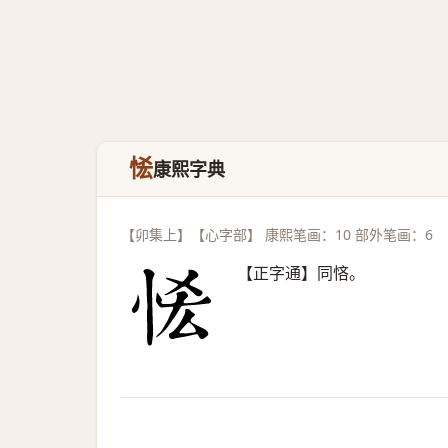
恡
康熙字典
【卯集上】【心字部】 康熙笔画：10 部外笔画：6
【正字通】同悋。