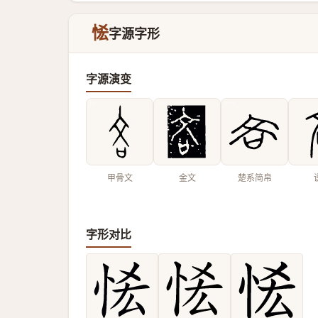
恡
字源字形
字源演变
甲骨文
金文
楚系简帛
字形对比