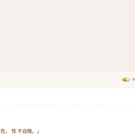
危， 怢 不自睹。」