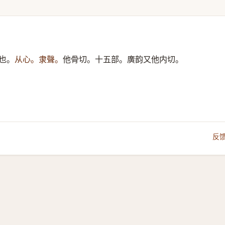
也。
从心。隶聲。
他骨切。十五部。廣韵又他内切。
反