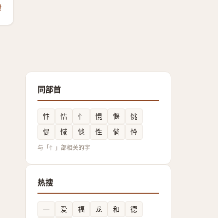
馈
同部首
忭
恄
忄
惃
愝
恌
惿
惐
惔
性
惝
忴
与「忄」部相关的字
热搜
一
爱
福
龙
和
德