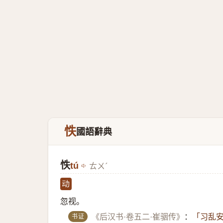
怢
國語辭典
怢
tú
ㄊㄨˊ
动
忽视。
书证
《后汉书·卷五二·崔骃传》
：
「习乱安