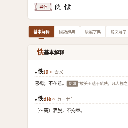
异体
基本解释
國語辭典
康熙字典
说文解字
怢
基本解释
怢
tū
ㄊㄨ
●
忽视；不在意。
“故美玉蕴于碔砝，凡人视之
例如
怢
dié
ㄉㄧㄝˊ
●
〔～荡〕洒脱，不拘束。