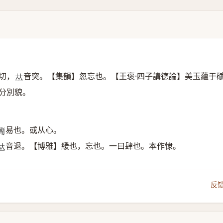
切，
音突。【集韻】忽忘也。【王褒·四子講德論】美玉蘊于
𠀤
分別貌。
易也。或从心。

音退。【博雅】緩也，忘也。一曰肆也。本作㥆。
𠀤
反