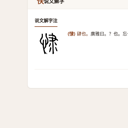
怢
说文解字
说文解字注
(㥆)
肆也。
廣雅曰。？也。忘