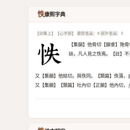
怢
康熙字典
【卯集上】【心字部】 康熙笔画：9 部外笔画：5
【集韻】他骨切【韻會】陁骨
砆，凡人見之怢焉。【註】不
又【集韻】他結切。與佚同。【類篇】佚蕩，

又【集韻】【類篇】吐內切【正韻】他內切，