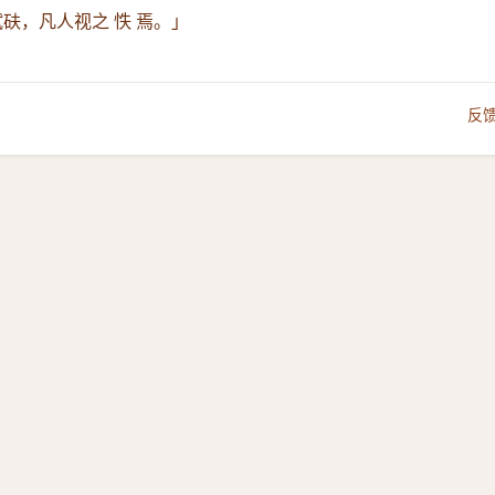
砆，凡人视之 怢 焉。」
反