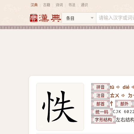
汉典
古籍
诗词
书法
通识
|
|
|
|
拼音
tū
dié
注音
ㄊㄨ
ㄉ
部首
忄
部外
统一码
CJK 602
字形结构
左右结