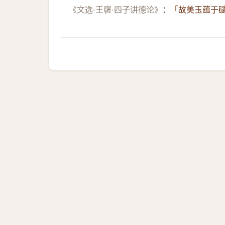
《文选·王襃·四子讲德论》
：
「故美玉蕴于碔