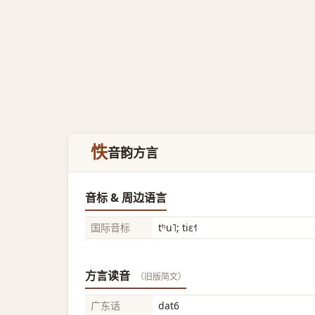
怢
音韵方言
音标 & 周边语言
国际音标
tʰu˥; tiɛ˧˥
方言读音
（旧版简文）
广东话
dat6