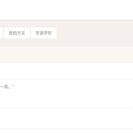
音韵方言
字源字形
～焉。”