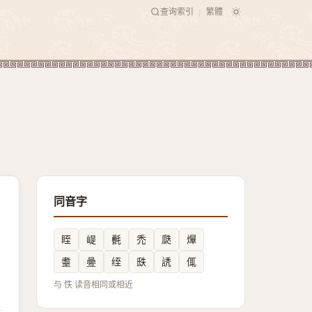
查询索引
繁體
|
同音字
眰
崼
㲲
禿
瓞
㷸
耋
㬪
绖
㲳
䛢
㑙
与 怢 读音相同或相近