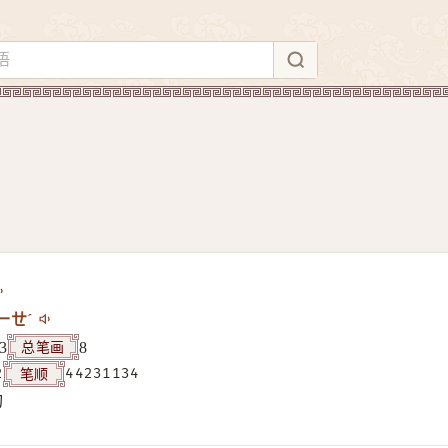
ㄧㄝˊ
总笔画
3
8
笔顺
2
44231134
构