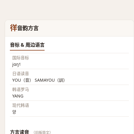
徉
音韵方言
音标 & 周边语言
国际音标
jɑŋ˧˥
日语读音
YOU（音） SAMAYOU（訓）
韩语罗马
YANG
现代韩语
양
方言读音
（旧版简文）