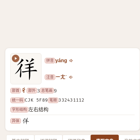
拼音
yáng
注音
ㄧㄤˊ
彳
部首
部外
总笔画
3
9
统一码
CJK 5F89
笔顺
332431112
字形结构
左右结构
异体