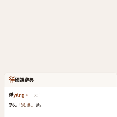
徉
國語辭典
徉
yáng
ㄧㄤˊ
参见
条。
「
徜 徉
」