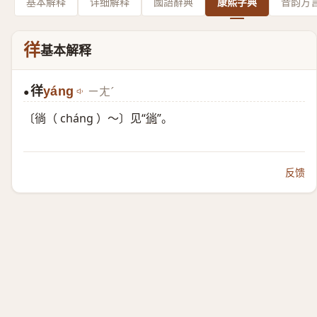
基本解释
详细解释
國語辭典
康熙字典
音韵方
徉
基本解释
徉
yáng
ㄧㄤˊ
●
〔徜（ cháng ）～〕见“
徜
”。
反馈