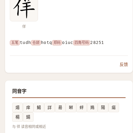
佯
五笔
tudh
仓颉
hotq
郑码
oiuc
四角号码
28251
反馈
同音字
煬
痒
鰑
詳
昜
㬕
䖹
鴹
陽
瘍
楊
鍚
与 徉 读音相同或相近