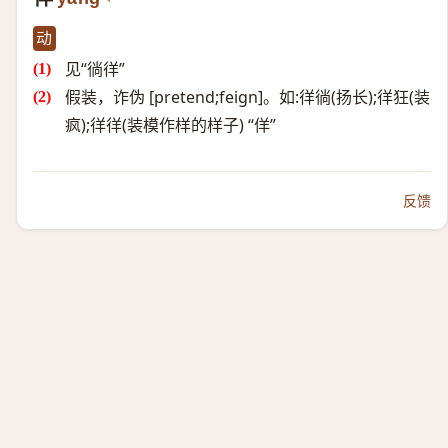
动
见“徜徉”
假装，诈伪 [pretend;feign]。如:徉徜(扬长);徉狂(装
疯);徉徉(装模作样的样子) “佯”
反馈