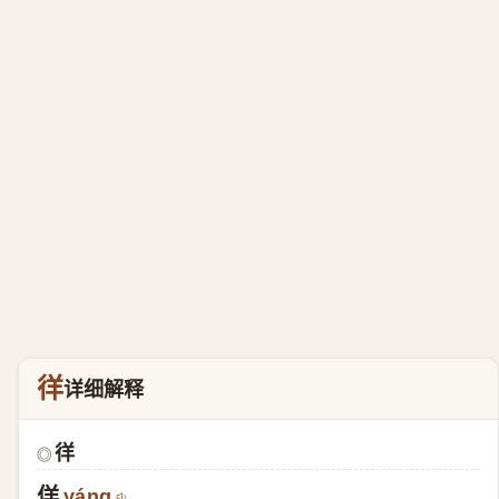
徉
详细解释
徉
◎
佯
yáng