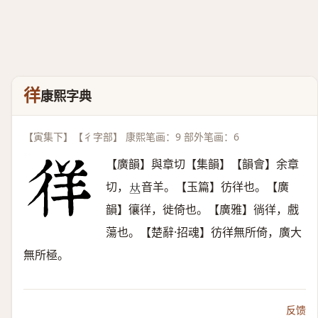
徉
康熙字典
【寅集下】【彳字部】 康熙笔画：9 部外笔画：6
【廣韻】與章切【集韻】【韻會】余章
切，
音羊。【玉篇】彷徉也。【廣
𠀤
韻】忀徉，徙倚也。【廣雅】徜徉，戲
蕩也。【楚辭·招魂】彷徉無所倚，廣大
無所極。
反馈