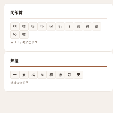
同部首
㣘
徱
從
征
很
行
彳
㣟
㣤
徰
径
㣹
与「彳」部相关的字
热搜
一
爱
福
龙
和
德
静
安
常被查询的字