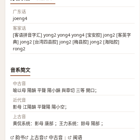
广东话
joeng4
客家话
[客语拼音字汇] yong2 yong4 yong4 [宝安腔] jong2 [客英字
典] jong2 [台湾四县腔] jong2 [梅县腔] jong2 [海陆腔]
rong2
音系简文
中古音
喻以母 陽韻 平聲 陽小韻 與章切 三等 開口；
近代音
影母 江陽韻 平聲陽 陽小空；
上古音
黄侃系统：影母 唐部 ；王力系统：餘母 陽部 ；
韵书
上古音
中古音
闽语
|