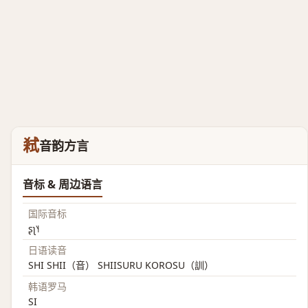
弒
音韵方言
音标 & 周边语言
国际音标
ʂʅ˥˧
日语读音
SHI SHII（音） SHIISURU KOROSU（訓）
韩语罗马
SI