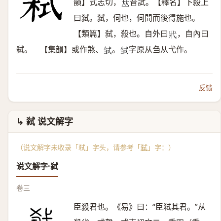
韻】式志切，
音試。【釋名】下殺上
𠀤
曰弑。弑，伺也，伺閒而後得施也。
【類篇】弑，殺也。自外曰
，自內曰
𢍿
弑。 【集韻】或作煞、
。
字原从刍从弋作。
𢎍
𢎍
反馈
↳ 弑 说文解字
（说文解字未收录「弒」字头，请参考「
弑
」字：）
说文解字·弑
卷三
臣殺君也。《易》曰：“臣弒其君。”从