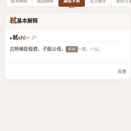
基本解释
國語辭典
康熙字典
说文解字
音韵方
弒
基本解释
弒
shì
ㄕˋ
●
古時稱臣殺君、子殺父母。
～君。～父。
例如
反馈