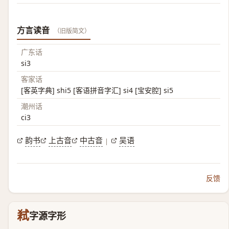
方言读音
（旧版简文）
广东话
si3
客家话
[客英字典] shi5 [客语拼音字汇] si4 [宝安腔] si5
潮州话
ci3
韵书
上古音
中古音
吴语
|
反馈
弒
字源字形