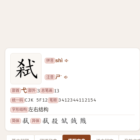
拼音
shì
注音
ㄕˋ
弋
部首
部外
总笔画
3
13
统一码
CJK 5F12
笔顺
3412344112154
字形结构
左右结构
简体
异体