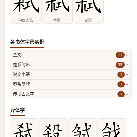
中国大陆
香港
台湾
各书体字形实例
11
金文
35
楚系简帛
1
说文小篆
7
秦系简牍
1
传抄古文字
异体字