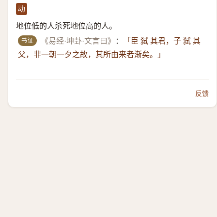
动
地位低的人杀死地位高的人。
书证
《易经·坤卦·文言曰》
：
「臣 弑 其君，子 弑 其
父，非一朝一夕之故，其所由来者渐矣。」
反馈