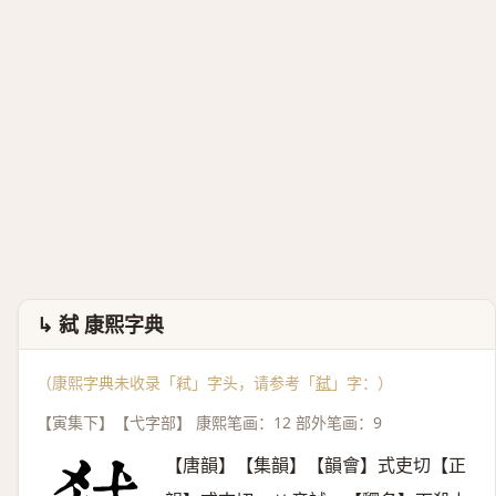
↳ 弑 康熙字典
（康熙字典未收录「弒」字头，请参考「
弑
」字：）
【寅集下】【弋字部】 康熙笔画：12 部外笔画：9
【唐韻】【集韻】【韻會】式吏切【正