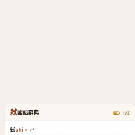
弒
國語辭典
书证
弒
shì
ㄕˋ