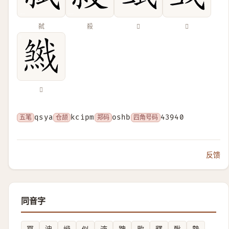
弑
殺
𢎍
𢦳
𢨓
五笔
qsya
仓颉
kcipm
郑码
oshb
四角号码
43940
反馈
同音字
冟
㳏
崻
似
液
跩
㱁
釋
䩃
勢