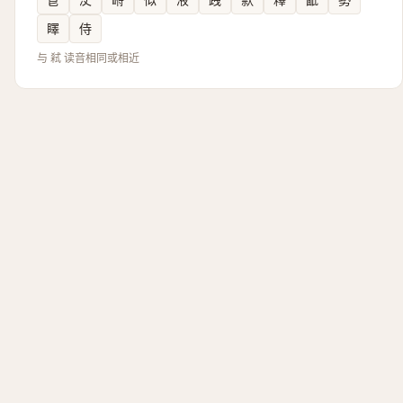
䁺
侍
与 弒 读音相同或相近