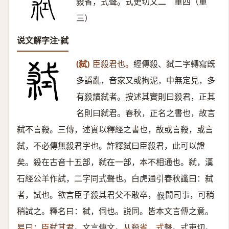
殺省，式聲。式吏切文二 重四（重
三）
说文解字注·弑
(弑)
臣殺君也。
經傳殺、弑二字轉寫旣
多譌亂，音家又或拘泥，中無定見，多
有殺讀弑者。按述其實則曰殺君，正其
名則曰弑君。春秋，正名之書也，故言
弑不言殺。三傳，述實以釋經之書也，故或言殺，或言
弑，不必傳無殺君字也。許釋弑曰臣殺君，此可以證
矣。殺在古音十五部，弑在一部，本不相通也。弑，漢
石經公羊作試，二字同式聲也。白虎通引春秋讖曰：弑
者，試也。欲言臣子殺其君父不敢卒，
閒司事，可稍
𠋫
稍試之。釋名曰：弑，伺也。説同。皆本文言傳之意。
易曰：臣弑其君。
文言傳文。
从殺省，式聲。
式吏切。