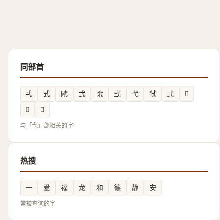
同部首
弌
式
㢥
弐
㢦
弎
弋
弑
弍
𢎊
𢍻
𢎖
与「弋」部相关的字
热搜
一
爱
福
龙
和
德
静
安
常被查询的字