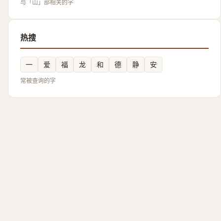
与「山」部相关的字
热搜
一
爱
福
龙
和
德
静
安
常被查询的字