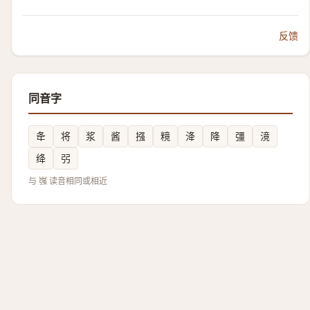
反馈
同音字
夅
将
浆
酱
摾
糡
洚
降
彊
滰
绛
弜
与 嵹 读音相同或相近