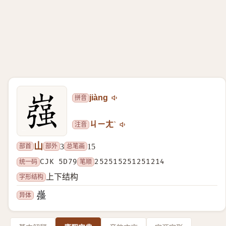
拼音
jiàng
注音
ㄐㄧㄤˋ
山
部首
部外
总笔画
3
15
统一码
CJK 5D79
笔顺
252515251251214
字形结构
上下结构
异体