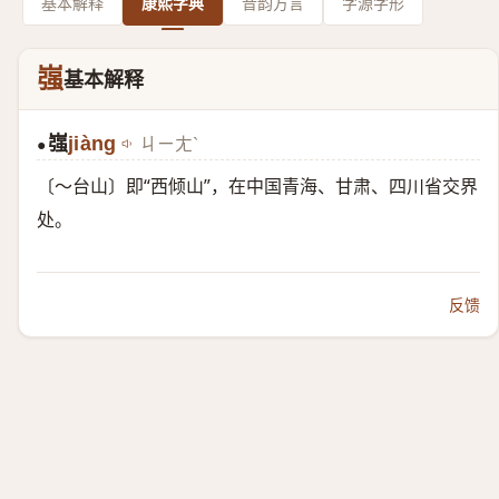
基本解释
康熙字典
音韵方言
字源字形
嵹
基本解释
嵹
jiàng
ㄐㄧㄤˋ
●
〔～台山〕即“西倾山”，在中国青海、甘肃、四川省交界
处。
反馈