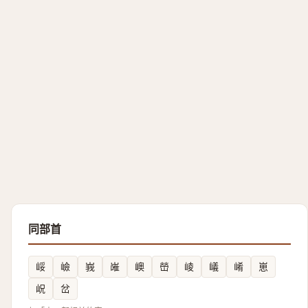
同部首
㟎
嶮
峩
嶉
㠗
嵤
崚
嶬
崤
崽
岲
岔