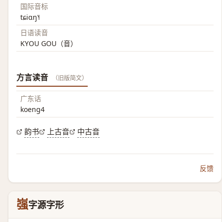
国际音标
tɕiɑŋ˥˧
日语读音
KYOU GOU（音）
方言读音
（旧版简文）
广东话
koeng4
韵书
上古音
中古音
反馈
嵹
字源字形