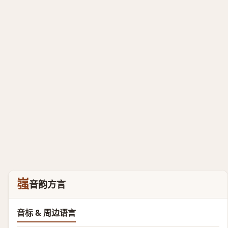
嵹
音韵方言
音标 & 周边语言