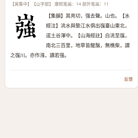
【寅集中】【山字部】 康熙笔画：14 部外笔画：11
【集韻】其亮切，强去聲。山也。【水
經注】洮水與墊江水俱出嵹臺山東北，
逕土谷渾中。【山海經註】白洮至嵹，
南北三百里，地草皆龍鬚，無樵柴，謂
之嵹川。亦作漒，讀若强。
反馈