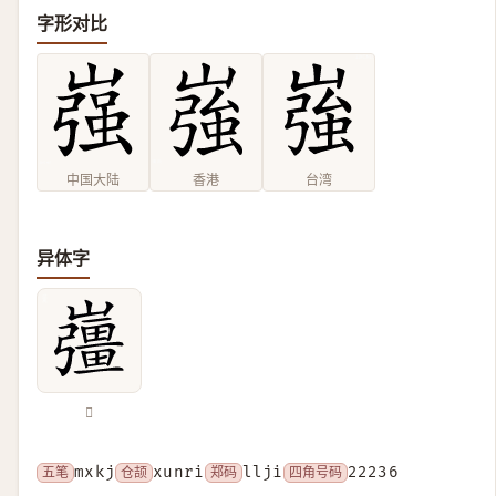
字形对比
中国大陆
香港
台湾
异体字
𡾪
五笔
mxkj
仓颉
xunri
郑码
llji
四角号码
22236