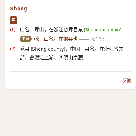
Shèng
名
山名。嵊山，在浙江省嵊县东
[Sheng mountain]
书证
嵊，山名。在剡县也
——
《广韵》
嵊县 [Sheng county]，中国一县名。在浙江省东
部、曹娥江上游、四明山南麓
反馈