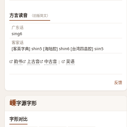
方言读音
（旧版简文）
广东话
sing6
客家话
[客英字典] shin5 [海陆腔] shin6 [台湾四县腔] siin5
韵书
上古音
中古音
吴语
|
反馈
嵊
字源字形
字形对比