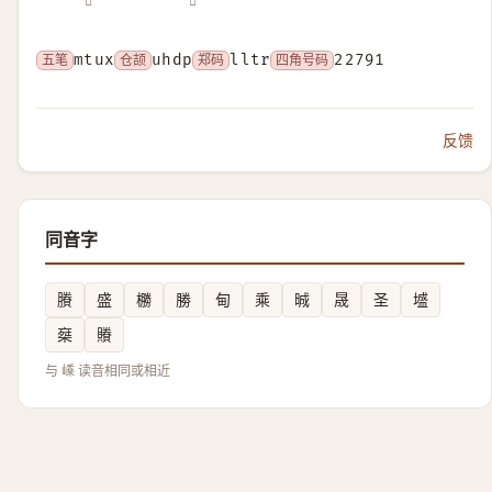
𡹴
𡼺
五笔
mtux
仓颉
uhdp
郑码
lltr
四角号码
22791
反馈
同音字
賸
盛
橳
勝
甸
乘
晠
晟
圣
墭
椉
䞉
与 嵊 读音相同或相近