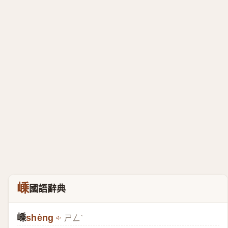
嵊
國語辭典
嵊
shèng
ㄕㄥˋ