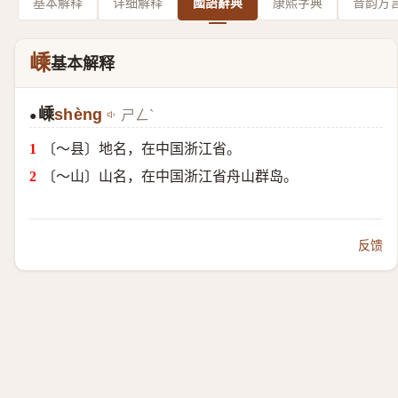
基本解释
详细解释
國語辭典
康熙字典
音韵方
嵊
基本解释
嵊
shèng
ㄕㄥˋ
●
〔～县〕地名，在中国浙江省。
〔～山〕山名，在中国浙江省舟山群岛。
反馈