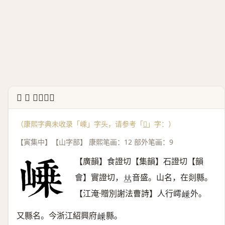
↳ 𡹴 康熙字典
（康熙字典未收录「嵊」字头，请参考「
𡹴
」字：）
【寅集中】【山字部】 康熙笔画：12 部外笔画：9
【廣韻】食證切【集韻】石證切【韻
會】實證切，
音盛。山名，在剡縣。
𠀤
【江淹·贈別謝法曹詩】人行嶀
外。
𡹴
又縣名。今浙江紹興府
縣。
𡹴