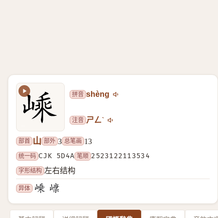
拼音
shèng
注音
ㄕㄥˋ
山
部首
部外
总笔画
3
13
统一码
CJK 5D4A
笔顺
2523122113534
字形结构
左右结构
异体