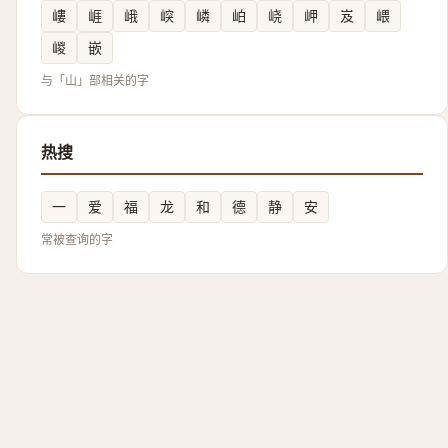
嶁
崕
峨
㟮
嶙
岶
峣
岬
岌
㟪
嵕
嵌
与「山」部相关的字
热搜
一
爱
福
龙
和
德
静
安
常被查询的字