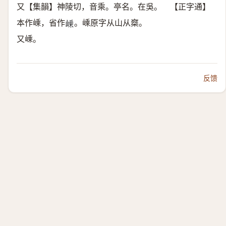
又【集韻】神陵切，音乘。亭名。在吳。 【正字通】
本作嵊，省作
。嵊原字从山从椉。
𡹴
又嵊。
反馈