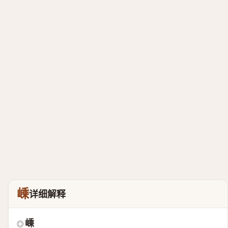
嵊
详细解释
嵊
◎