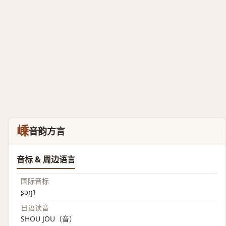
嵊
音韵方言
音标 & 周边语言
国际音标
ʂəŋ˥˧
日语读音
SHOU JOU（音）