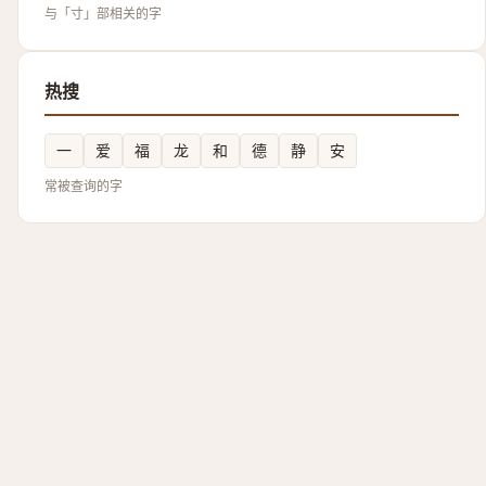
与「寸」部相关的字
热搜
一
爱
福
龙
和
德
静
安
常被查询的字