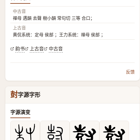
中古音
禪母 遇韻 去聲 樹小韻 常句切 三等 合口；
上古音
黄侃系统：定母 侯部 ；王力系统：禪母 侯部 ；
韵书
上古音
中古音
反馈
尌
字源字形
字源演变