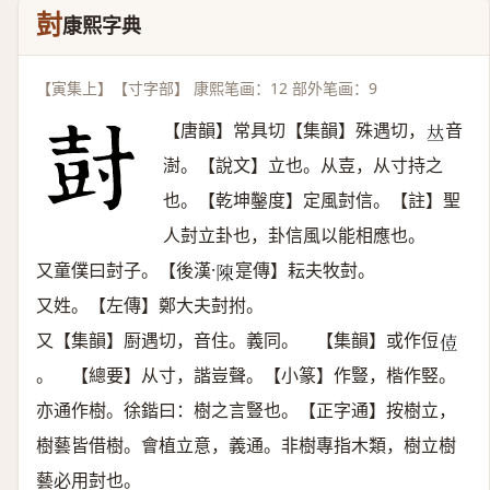
尌
康熙字典
【寅集上】【寸字部】 康熙笔画：12 部外笔画：9
【唐韻】常具切【集韻】殊遇切，
音
𠀤
澍。【說文】立也。从壴，从寸持之
也。【乾坤鑿度】定風尌信。【註】聖
人尌立卦也，卦信風以能相應也。
又童僕曰尌子。【後漢·
寔傳】耘夫牧尌。
𨻰
又姓。【左傳】鄭大夫尌拊。
又【集韻】㕑遇切，音住。義同。 【集韻】或作侸
𠊪
。 【總要】从寸，諧豈聲。【小篆】作豎，楷作竪。
亦通作樹。徐鍇曰：樹之言豎也。【正字通】按樹立，
樹藝皆借樹。會植立意，義通。非樹專指木類，樹立樹
藝必用尌也。