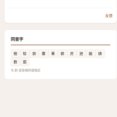
反馈
同音字
樹
駐
錰
麆
著
鏣
庶
䢞
腧
鋳
數
筯
与 尌 读音相同或相近