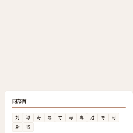
同部首
対
導
寿
㝵
寸
尋
專
㝴
导
尀
尉
将