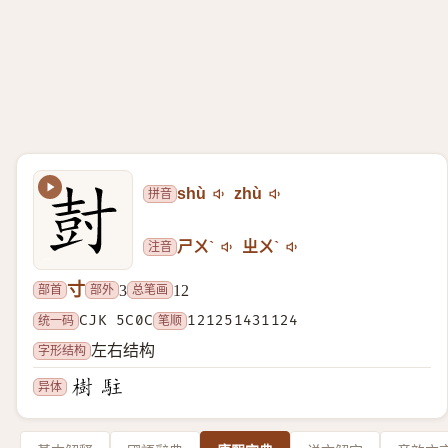
拼音
shù
zhù
注音
ㄕㄨˋ
ㄓㄨˋ
寸
部首
部外
总笔画
3
12
统一码
CJK 5C0C
笔顺
121251431124
字形结构
左右结构
异体