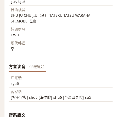
ʂu˥˧; tʂu˥˧
日语读音
SHU JU CHU JIU（音） TATERU TATSU WARAHA
SHIMOBE（訓）
韩语罗马
CWU
现代韩语
주
方言读音
（旧版简文）
广东话
syu6
客家话
[客英字典] shu5 [海陆腔] shu6 [台湾四县腔] su5
音系简文