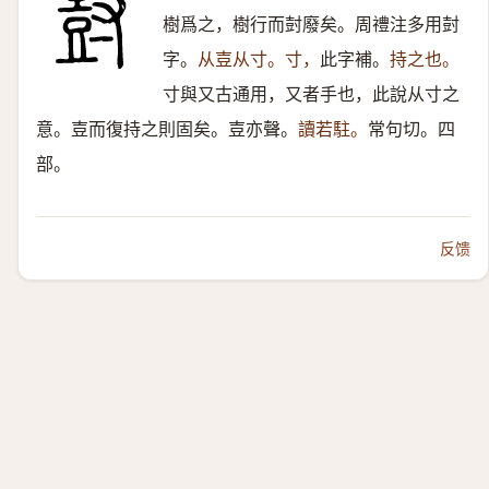
樹爲之，樹行而尌廢矣。周禮注多用尌
字。
从壴从寸。
寸，
此字補。
持之也。
寸與又古通用，又者手也，此說从寸之
意。壴而復持之則固矣。壴亦聲。
讀若駐。
常句切。四
部。
反馈