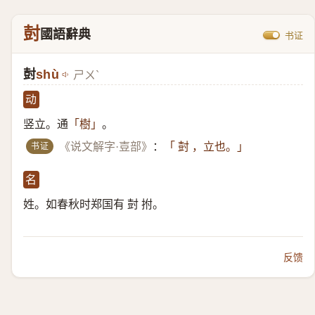
尌
國語辭典
书证
尌
shù
ㄕㄨˋ
动
竖立。通
。
「樹」
书证
《说文解字·壴部》
：
「 尌 ，立也。」
名
姓。如春秋时郑国有 尌 拊。
反馈