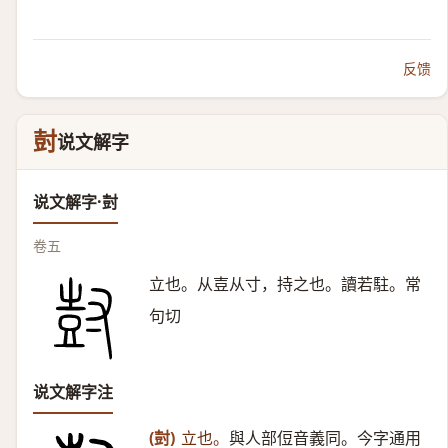
反馈
尌
说文解字
说文解字·尌
卷五
立也。从壴从寸，持之也。讀若駐。常
句切
说文解字注
(尌)
立也。
與人部侸音義同。今字通用