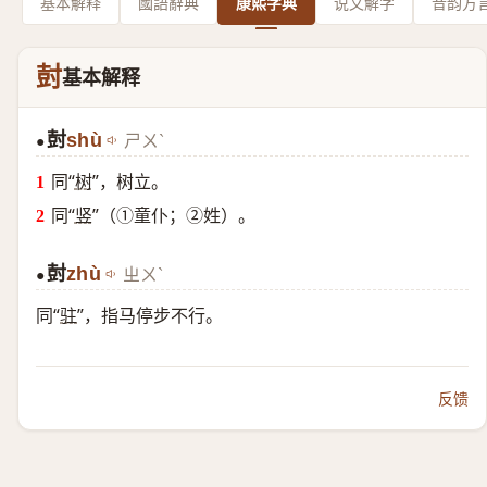
基本解释
國語辭典
康熙字典
说文解字
音韵方
尌
基本解释
尌
shù
ㄕㄨˋ
●
同“
树
”，树立。
同“
竖
”（①童仆；②姓）。
尌
zhù
ㄓㄨˋ
●
同“
驻
”，指马停步不行。
反馈