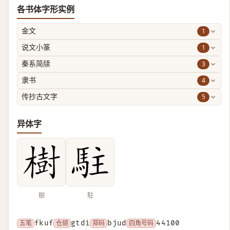
各书体字形实例
1
金文
1
说文小篆
3
秦系简牍
4
隶书
5
传抄古文字
异体字
樹
駐
五笔
fkuf
仓颉
gtdi
郑码
bjud
四角号码
44100