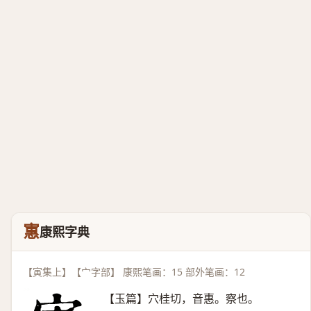
寭
康熙字典
【寅集上】【宀字部】 康熙笔画：15 部外笔画：12
【玉篇】穴桂切，音惠。察也。