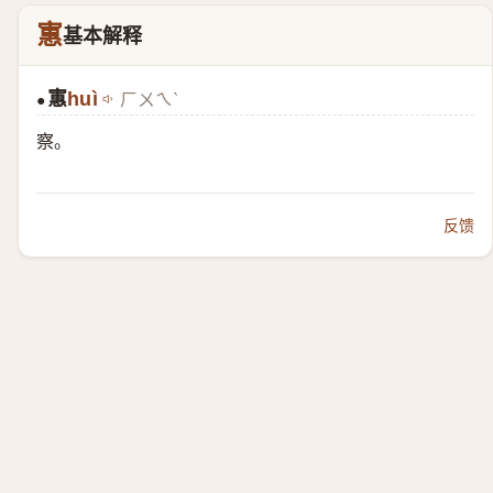
寭
基本解释
寭
huì
ㄏㄨㄟˋ
●
察。
反馈