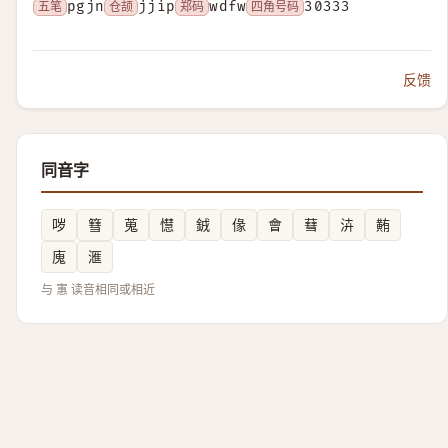
五笔
pgjn
仓颉
jjip
郑码
wdfw
四角号码
30333
反馈
同音字
哕
篲
蒐
懳
銊
㑰
會
蔧
泋
䵋
廆
滙
与 寭 读音相同或相近