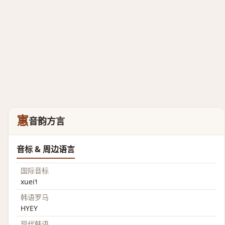
寭
音韵方言
音标 & 周边语言
国际音标
xuei˥˧
韩语罗马
HYEY
现代韩语