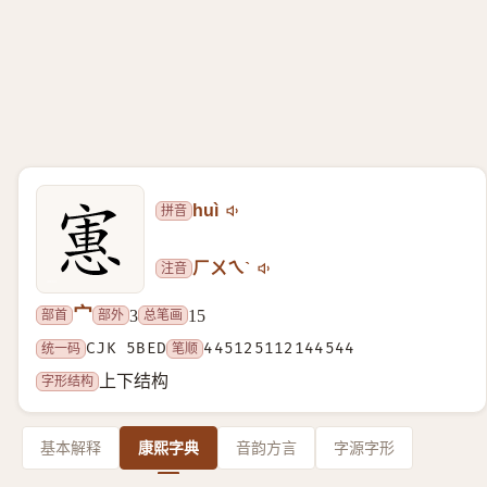
拼音
huì
注音
ㄏㄨㄟˋ
宀
部首
部外
总笔画
3
15
统一码
CJK 5BED
笔顺
445125112144544
字形结构
上下结构
基本解释
康熙字典
音韵方言
字源字形