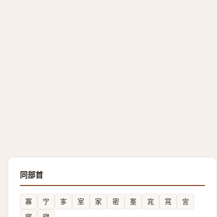
同部首
寡
㝋
㝖
室
家
密
㝧
宨
宺
㝘
寙
寢