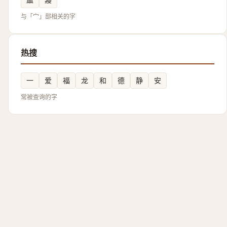
与「宀」部相关的字
热搜
一
爱
福
龙
和
德
静
安
常被查询的字