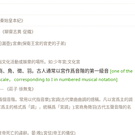
》
·秦始皇本紀》
《聊齋志異·促織》
的漏壺);宮衆(保衛王宮的官吏的子弟)
又指文化活動或娛樂的場所。如:少年宮;文化宮
商、角、徵、羽。古人通常以宮作爲音階的第一級音
[one of the
e scale， corresponding to I in numbered musical notation]
—
《莊子·徐無鬼》
兩個音階。常用以代指音樂);宮調(古代樂曲曲調的總稱。凡以宮爲主的調
爲主的格式爲「調」，統稱爲「宮調」);宮商角徵羽(古代五聲音階的名
皇帝死亡的諱辭。晏:晚);宮仗(帝王的儀仗)