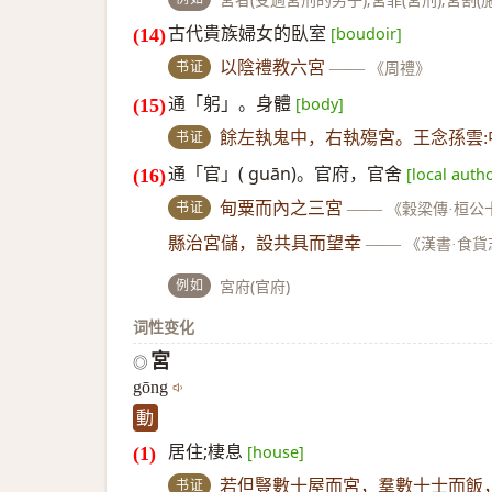
古代貴族婦女的臥室
[boudoir]
书证
以陰禮教六宮
——
《周禮》
通「躬」。身體
[body]
书证
餘左執鬼中，右執殤宮。王念孫雲:
通「官」( guān)。官府，官舍
[local autho
书证
甸粟而內之三宮
——
《穀梁傳·桓公
縣治宮儲，設共具而望幸
——
《漢書·食貨
例如
宮府(官府)
词性变化
宮
◎
gōng
動
居住;棲息
[house]
书证
若但豎數十屋而宮，羣數十士而飯