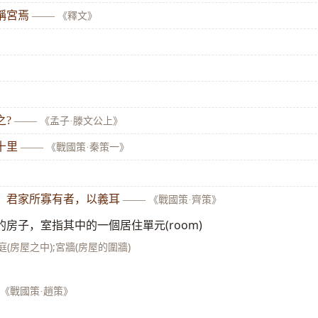
稱宮焉
——
《釋文》
之?
——
《孟子·滕文公上》
十里
——
《戰國策·秦策一》
，君家所寡有者，以義耳
——
《戰國策·齊策》
房子，室指其中的一個居住單元(room)
庭(房屋之中);宮牆(房屋的圍牆)
《戰國策·趙策》