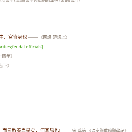
中、宮皆身也
——
《國語·楚語上》
rities;feudal officials]
十四年》
志下》
，而曰教養盡是矣，何其易也!
——
宋·葉適 《瑞安縣重修縣學記》