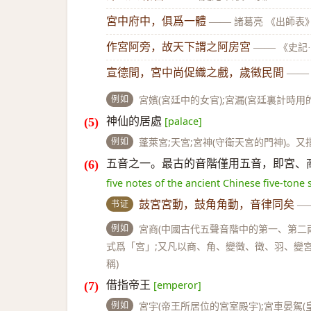
宮中府中，俱爲一體
——
諸葛亮 《出師表
作宮阿旁，故天下謂之阿房宮
——
《史記
宣德間，宮中尚促織之戲，歲徵民間
——
例如
宮嬪(宮廷中的女官);宮漏(宮廷裏計時用
神仙的居處
[palace]
例如
蓬萊宮;天宮;宮神(守衛天宮的門神)。
五音之一。最古的音階僅用五音，即宮、
five notes of the ancient Chinese five-ton
书证
鼓宮宮動，鼓角角動，音律同矣
—
例如
宮商(中國古代五聲音階中的第一、第二
式爲「宮」;又凡以商、角、變徵、徵、羽、變宮
稱)
借指帝王
[emperor]
例如
宮宇(帝王所居位的宮室殿宇);宮車晏駕(