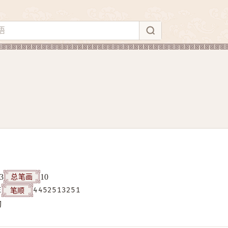
总笔画
3
10
笔顺
E
4452513251
构