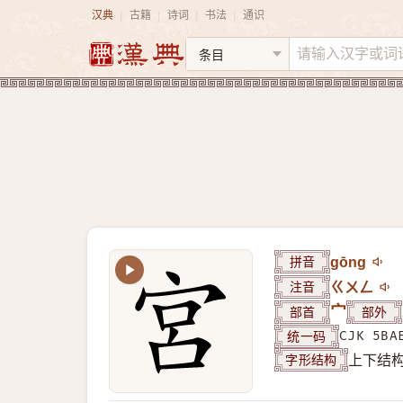
汉典
古籍
诗词
书法
通识
|
|
|
|
拼音
gōng
注音
ㄍㄨㄥ
部首
宀
部外
统一码
CJK 5BA
字形结构
上下结