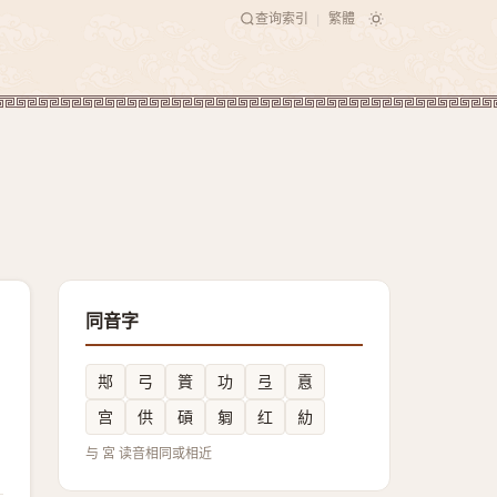
查询索引
繁體
|
同音字
䢼
弓
篢
功
弖
慐
宫
供
碽
匔
红
糼
与 宮 读音相同或相近