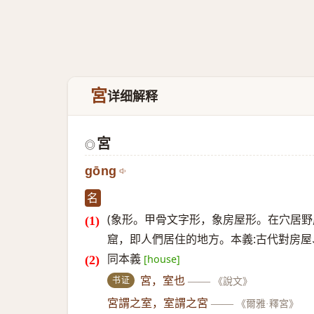
宮
详细解释
宮
◎
gōng
名
(象形。甲骨文字形，象房屋形。在穴居
窟，即人們居住的地方。本義:古代對房屋
同本義
[house]
书证
宮，室也
——
《說文》
宮謂之室，室謂之宮
——
《爾雅·釋宮》