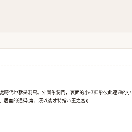
野處時代也就是洞窟。外圍象洞門，裏面的小框框象彼此連通的小
、居室的通稱(秦、漢以後才特指帝王之宮))