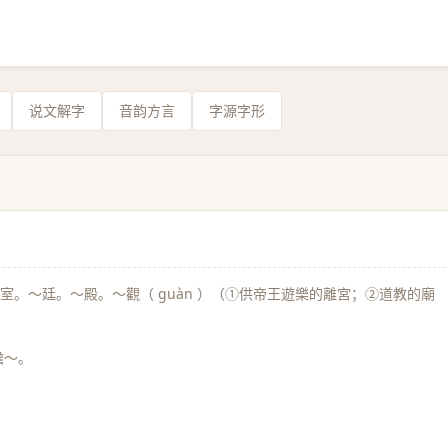
说文解字
音韵方言
字源字形
室。～廷。～殿。～觀（ guàn ）（①供帝王遊樂的離宮；②道教的廟
蟾～。