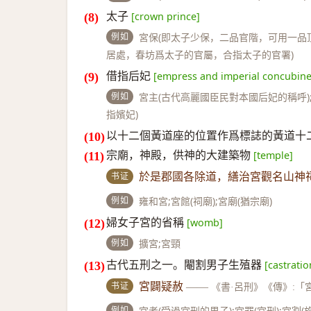
太子
[crown prince]
例如
宮保(即太子少保，二品官階，可用一品
居處，春坊爲太子的官屬，合指太子的官署)
借指后妃
[empress and imperial concubine
例如
宮主(古代高麗國臣民對本國后妃的稱呼);
指嬪妃)
以十二個黃道座的位置作爲標誌的黃道十
宗廟，神殿，供神的大建築物
[temple]
书证
於是郡國各除道，繕治宮觀名山神
例如
雍和宮;宮館(祠廟);宮廟(猶宗廟)
婦女子宮的省稱
[womb]
例如
擴宮;宮頸
古代五刑之一。閹割男子生殖器
[castratio
书证
宮闢疑赦
——
《書·呂刑》《傳》:
例如
宮者(受過宮刑的男子);宮罪(宮刑);宮割(