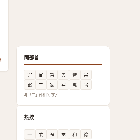
同部首
馈
㝘
宙
寓
㝙
㝤
実
㝗
宀
㝔
宑
寭
宒
与「宀」部相关的字
热搜
一
爱
福
龙
和
德