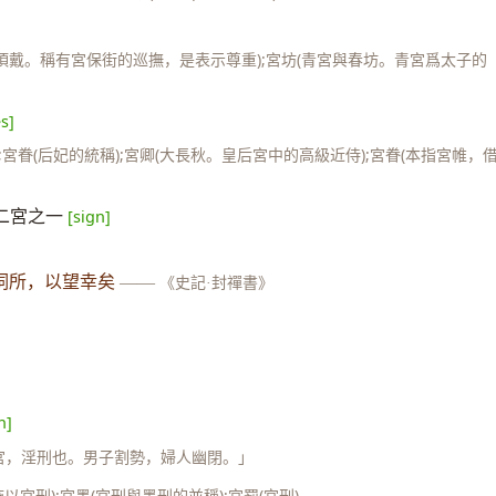
頂戴。稱有宮保街的巡撫，是表示尊重);宮坊(青宮與春坊。青宮爲太子的
s]
宮眷(后妃的統稱);宮卿(大長秋。皇后宮中的高級近侍);宮眷(本指宮帷，
二宮之一
[sign]
祠所，以望幸矣
——
《史記·封禪書》
n]
「宮，淫刑也。男子割勢，婦人幽閉。」
施以宮刑);宮墨(宮刑與墨刑的並稱);宮罰(宮刑)