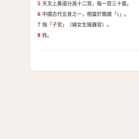
天文上黃道分爲十二宮，每一宮三十度。
中國古代五音之一，相當於簡譜
。
「1」
指
（婦女生殖器官）。
「子宮」
姓。