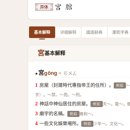
异体
基本解释
详细解释
國語辭典
康熙字典
宮
基本解释
宮
gōng
ㄍㄨㄥ
●
房屋（封建時代專指帝王的住所）。
～
例如
宇）。～禁。～苑。～刑。
神話中神仙居住的房屋。
天～。龍～。
例如
廟宇的名稱。
雍和～。
例如
一些文化娛樂場所。
少年～。文化～。
例如