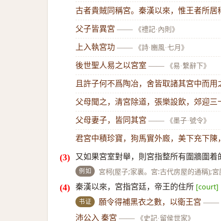
古者貴賊同稱宮。秦漢以來，惟王者所居
父子皆異宮
——
《禮記·內則》
上入執宮功
——
《詩·豳風·七月》
後世聖人易之以宮室
——
《易·繫辭下》
且許子何不爲陶冶，舍皆取諸其宮中而用
父母聞之，清宮除道，張樂設飲，郊迎三
父母妻子，皆同其宮
——
《墨子·號令》
君宮中積珍寶，狗馬實外廄，美下充下陳
又如果宮室對舉，則宮指整所有圍牆圍着的
例如
宮柯(屋子;家裏。宮:古代房屋的通稱);宮
秦漢以來，宮指宮廷，帝王的住所
[court]
书证
願令得補黑衣之數，以衛王宮
——
沛公入 秦宮
——
《史記·留侯世家》