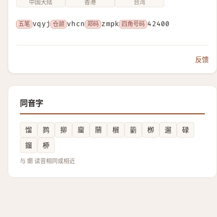
中国大陆
香港
台湾
五笔
vqyj
仓颉
vhcn
郑码
zmpk
四角号码
42400
反馈
同音字
馏
鹨
㧕
廇
䰘
橮
䉧
栁
遛
碌
鎦
桺
与 嬼 读音相同或相近