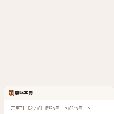
嬼
康熙字典
【丑集下】【女字部】 康熙笔画：18 部外笔画：15