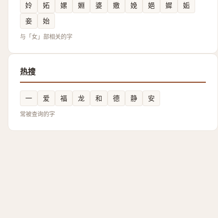
姈
妬
嫘
婣
婆
嬓
娩
㛕
㜨
姤
妾
始
与「女」部相关的字
热搜
一
爱
福
龙
和
德
静
安
常被查询的字