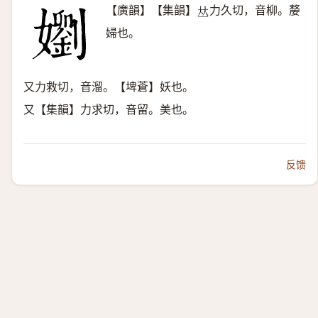
【廣韻】【集韻】
力久切，音柳。嫠
𠀤
婦也。
又力救切，音溜。【埤蒼】妖也。
又【集韻】力求切，音留。美也。
反馈