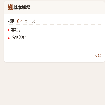
嬼
基本解释
嬼
liǔ
ㄌㄧㄡˇ
●
寡妇。
艳丽美好。
反馈