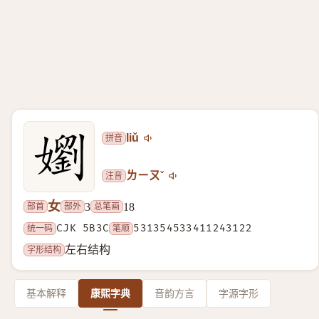
拼音
liǔ
注音
ㄌㄧㄡˇ
女
部首
部外
总笔画
3
18
统一码
CJK 5B3C
笔顺
531354533411243122
字形结构
左右结构
基本解释
康熙字典
音韵方言
字源字形