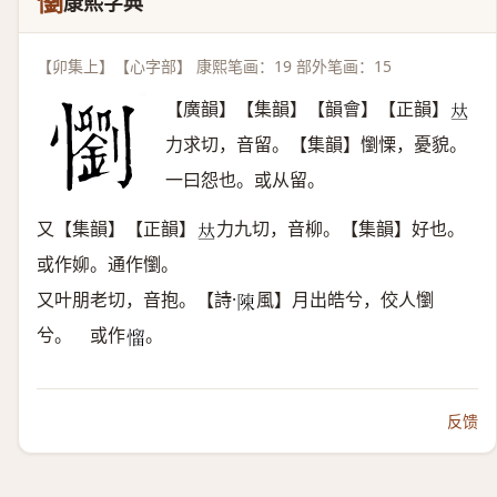
懰
康熙字典
【卯集上】【心字部】 康熙笔画：19 部外笔画：15
【廣韻】【集韻】【韻會】【正韻】
𠀤
力求切，音留。【集韻】懰慄，憂貌。
一曰怨也。或从留。
又【集韻】【正韻】
力九切，音柳。【集韻】好也。
𠀤
或作㚹。通作懰。
又叶朋老切，音抱。【詩·
風】月出皓兮，佼人懰
𨻰
兮。 或作
。
𢞓
反馈