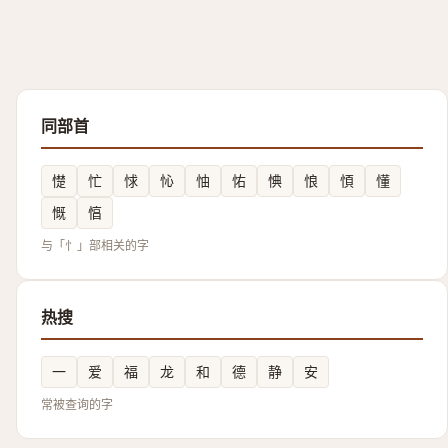
同部首
憷
忙
㤹
㤈
怞
㤑
㥏
悢
㥧
懂
慨
㥫
与「忄」部相关的字
热搜
一
爱
福
龙
和
德
静
安
常被查询的字