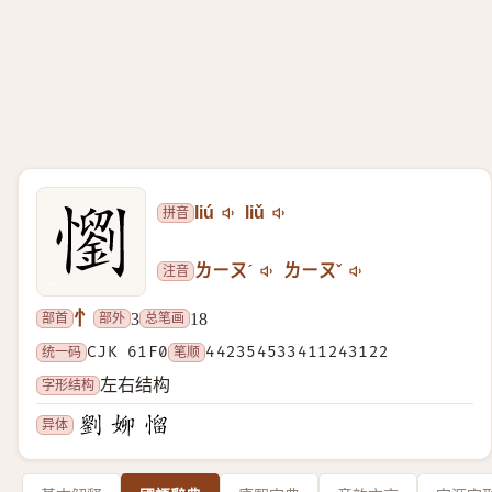
拼音
liú
liǔ
注音
ㄌㄧㄡˊ
ㄌㄧㄡˇ
忄
部首
部外
总笔画
3
18
统一码
CJK 61F0
笔顺
442354533411243122
字形结构
左右结构
异体