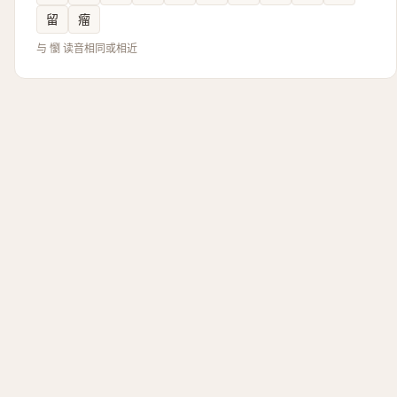
留
瘤
与 懰 读音相同或相近