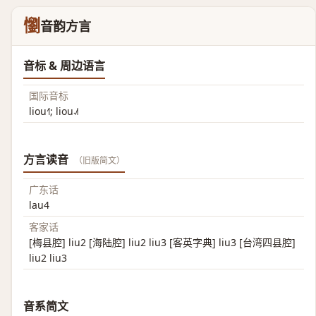
懰
音韵方言
音标 & 周边语言
国际音标
liou˧˥; liou˨˩˦
方言读音
（旧版简文）
广东话
lau4
客家话
[梅县腔] liu2 [海陆腔] liu2 liu3 [客英字典] liu3 [台湾四县腔]
liu2 liu3
音系简文