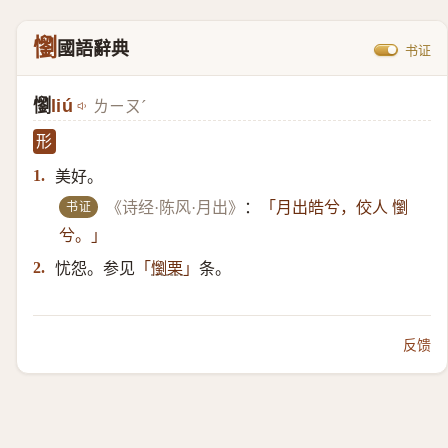
懰
國語辭典
书证
懰
liú
ㄌㄧㄡˊ
形
美好。
1.
书证
《诗经·陈风·月出》
：
「月出皓兮，佼人 懰
兮。」
忧怨。参见
条。
2.
「
懰栗
」
反馈