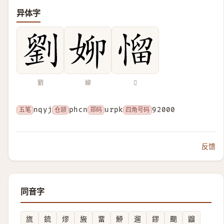
异体字
劉
㚹
𢞓
五笔
nqyj
仓颉
phcn
郑码
urpk
四角号码
92000
反馈
同音字
旒
鋶
熮
㫍
畱
䱖
遛
鏐
䬟
䶉