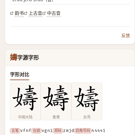
韵书
上古音
中古音
反馈
嬦
字源字形
字形对比
中国大陆
香港
台湾
五笔
vfnf
仓颉
vgni
郑码
zmjd
四角号码
44441