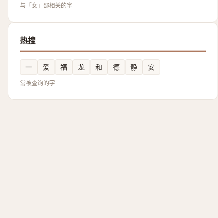
与「女」部相关的字
热搜
一
爱
福
龙
和
德
静
安
常被查询的字