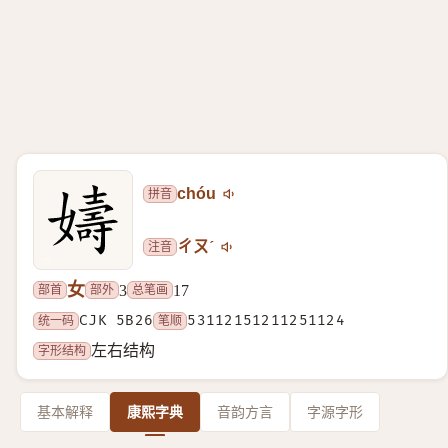
拼音
chóu
注音
ㄔㄡˊ
女
部首
部外
总笔画
3
17
统一码
CJK 5B26
笔顺
53112151211251124
字形结构
左右结构
基本解释
康熙字典
音韵方言
字源字形