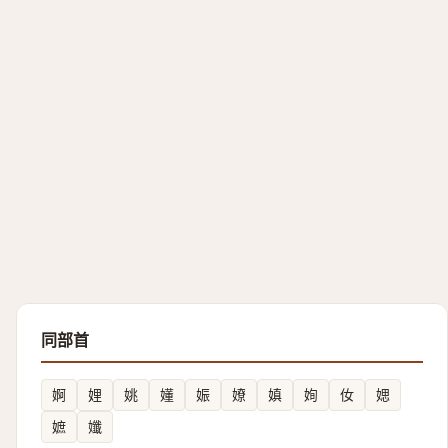
同部首
婀
娌
姚
嬞
娠
嫽
嫃
姰
㚢
媤
嫬
孅