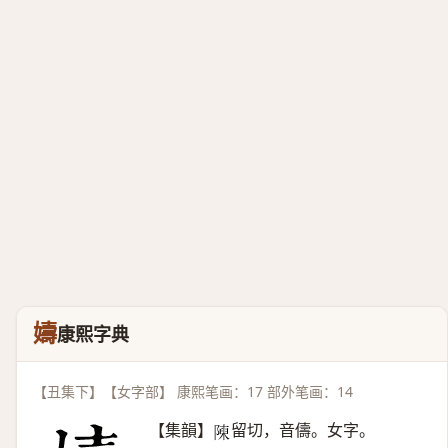
嬦
康熙字典
【丑集下】【女字部】 康熙笔画：17 部外笔画：14
【集韻】
留切，音儔。女字。
𨻰