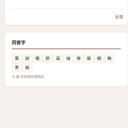
反馈
同音字
薵
詶
幬
酧
菗
䌷
㤽
㿒
綢
畴
䓓
紬
与 嬦 读音相同或相近