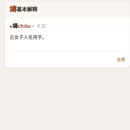
嬦
基本解释
嬦
chóu
ㄔㄡˊ
●
古女子人名用字。
反馈