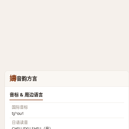
嬦
音韵方言
音标 & 周边语言
国际音标
tʂʰou˧˥
日语读音
CHIU JIYU SHIU（音）