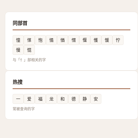
同部首
憧
愅
怉
憰
㥢
㥜
愝
㦜
愋
㤖
慢
惃
与「忄」部相关的字
热搜
一
爱
福
龙
和
德
静
安
常被查询的字