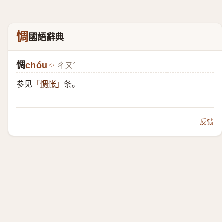
惆
國語辭典
惆
chóu
ㄔㄡˊ
参见
条。
「
惆怅
」
反馈