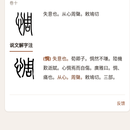
卷十
失意也。从心周聲。敕鳩切
说文解字注
(惆)
失意也。
荀卿子。惆然不嗛。陸機
歎逝賦。心惆焉而自傷。廣雅曰。惆、
痛也。
从心。周聲。
敕鳩切。三部。
反馈