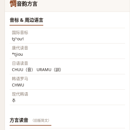
惆
音韵方言
音标 & 周边语言
国际音标
tʂʰou˧˥
唐代读音
*tjiou
日语读音
CHUU（音） URAMU（訓）
韩语罗马
CHWU
现代韩语
추
方言读音
（旧版简文）