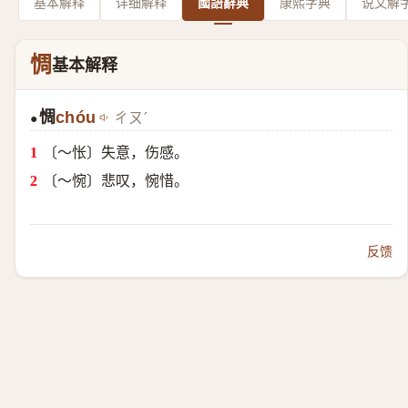
基本解释
详细解释
國語辭典
康熙字典
说文解
惆
基本解释
惆
chóu
ㄔㄡˊ
●
〔～怅〕失意，伤感。
〔～惋〕悲叹，惋惜。
反馈