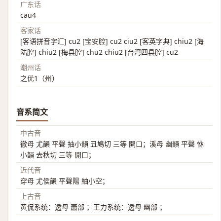
广东话
cau4
客家话
[客语拼音字汇] cu2 [宝安腔] cu2 ciu2 [客英字典] chiu2 [海
陆腔] chiu2 [梅县腔] chu2 chiu2 [台湾四县腔] cu2
潮州话
之优1（州）
音系简文
中古音
徹母 尤韻 平聲 抽小韻 丑鳩切 三等 開口；溪母 幽韻 平聲 恘
小韻 去秋切 三等 開口；
近代音
穿母 尤侯韻 平聲陽 紬小空；
上古音
黄侃系统：透母 蕭部 ；王力系统：透母 幽部 ；