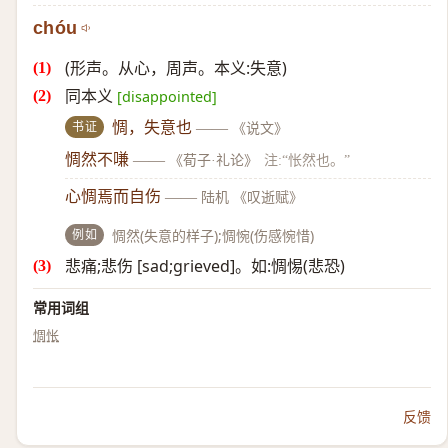
chóu
(形声。从心，周声。本义:失意)
同本义
[disappointed]
书证
惆，失意也
——
《说文》
惆然不嗛
——
《荀子·礼论》
注:“怅然也。”
心惆焉而自伤
——
陆机 《叹逝赋》
例如
惆然(失意的样子);惆惋(伤感惋惜)
悲痛;悲伤 [sad;grieved]。如:惆惕(悲恐)
常用词组
惆怅
反馈