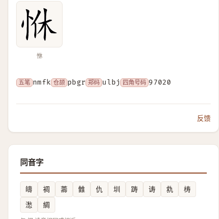
恘
五笔
nmfk
仓颉
pbgr
郑码
ulbj
四角号码
97020
反馈
同音字
㿧
裯
薵
雔
仇
圳
踌
诪
㐜
梼
㵞
綢