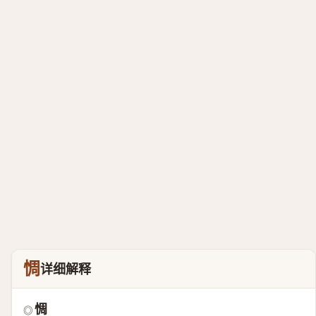
惆
详细解释
惆
◎