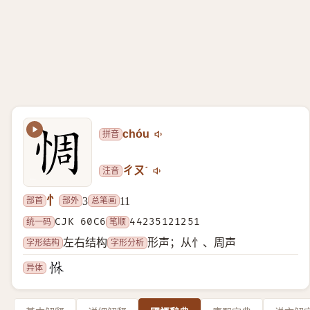
拼音
chóu
注音
ㄔㄡˊ
忄
部首
部外
总笔画
3
11
统一码
CJK 60C6
笔顺
44235121251
字形结构
字形分析
左右结构
形声；从忄、周声
异体