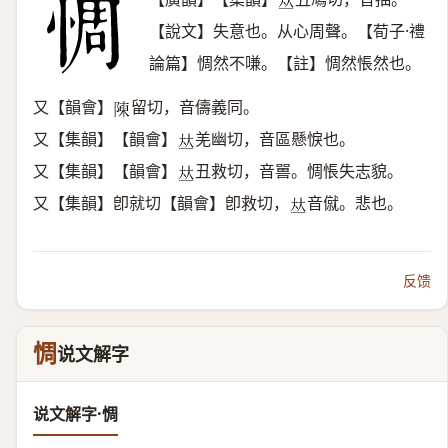
𠀤
【說文】失意也。从心周聲。【荀子·禮
論篇】惆然不嗛。【註】惆然悵然也。
又【韻會】
留切，音儔義同。
𨻰
又【集韻】【韻會】
羌幽切，音區懸悷也。
𠀤
又【集韻】【韻會】
丑救切，音嘼。惆悵失志貌。
𠀤
又【集韻】卽就切【韻會】卽救切，
音僦。悲也。
𠀤
反馈
惆
说文解字
说文解字·惆