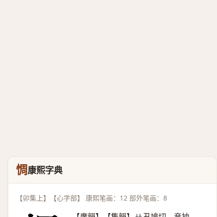
惆
康熙字典
【卯集上】【心字部】 康熙笔画：12 部外笔画：8
【廣韻】【集韻】
丑鳩切，音抽。