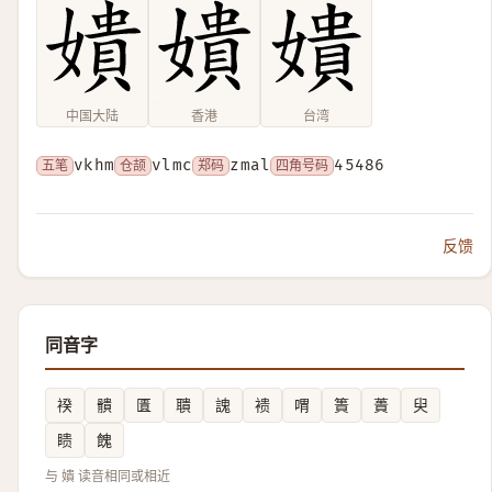
中国大陆
香港
台湾
五笔
vkhm
仓颉
vlmc
郑码
zmal
四角号码
45486
反馈
同音字
䙆
䯣
匱
聵
謉
䙌
喟
簣
蕢
臾
瞆
餽
与 嬇 读音相同或相近