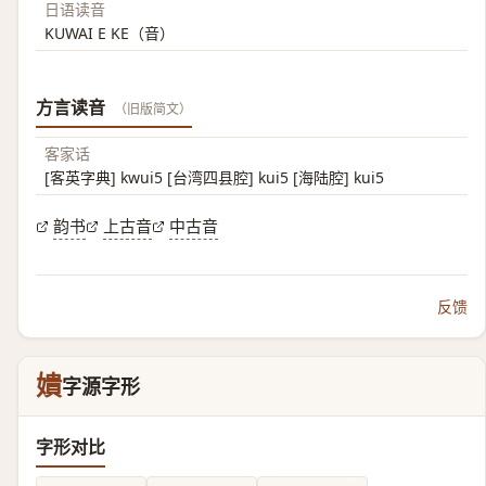
日语读音
KUWAI E KE（音）
方言读音
（旧版简文）
客家话
[客英字典] kwui5 [台湾四县腔] kui5 [海陆腔] kui5
韵书
上古音
中古音
反馈
嬇
字源字形
字形对比