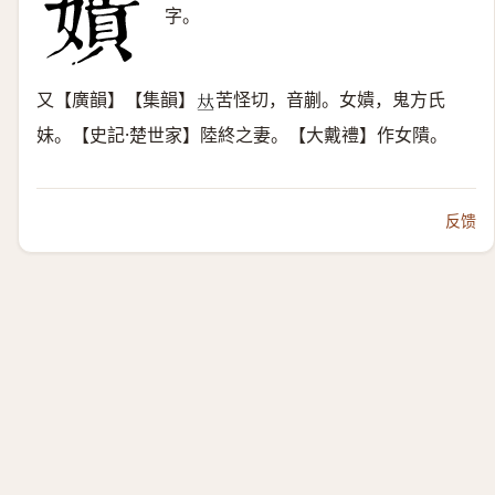
字。
又【廣韻】【集韻】
苦怪切，音蒯。女嬇，鬼方氏
𠀤
妹。【史記·楚世家】陸終之妻。【大戴禮】作女隤。
反馈