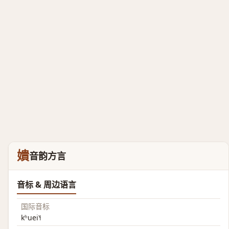
嬇
音韵方言
音标 & 周边语言
国际音标
kʰuei˥˧