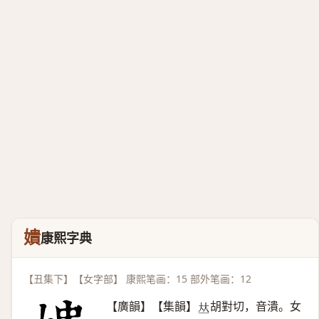
嬇
康熙字典
【丑集下】【女字部】 康熙笔画：15 部外笔画：12
【廣韻】【集韻】
胡對切，音潰。女
𠀤