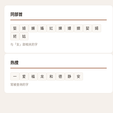
同部首
娤
媴
㜊
㜅
妅
婐
㜢
㜩
㛃
婸
㚰
姑
与「女」部相关的字
热搜
一
爱
福
龙
和
德
静
安
常被查询的字