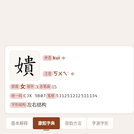
拼音
kuì
注音
ㄎㄨㄟˋ
女
部首
部外
总笔画
3
15
统一码
CJK 5B07
笔顺
531251212511134
字形结构
左右结构
基本解释
康熙字典
音韵方言
字源字形