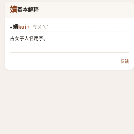
嬇
基本解释
嬇
kuì
ㄎㄨㄟˋ
●
古女子人名用字。
反馈