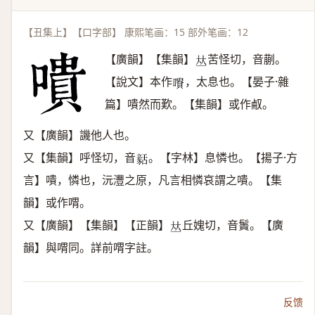
【丑集上】【口字部】 康熙笔画：15 部外笔画：12
【廣韻】【集韻】
苦怪切，音蒯。
𠀤
【說文】本作
，太息也。【晏子·雜
𡃪
篇】嘳然而歎。【集韻】或作㕟。
又【廣韻】譏他人也。
又【集韻】呼怪切，音
。【字林】息憐也。【揚子·方
𧱳
言】嘳，憐也，沅灃之原，凡言相憐哀謂之嘳。【集
韻】或作喟。
又【廣韻】【集韻】【正韻】
丘媿切，音䰎。【廣
𠀤
韻】與喟同。詳前喟字註。
反馈