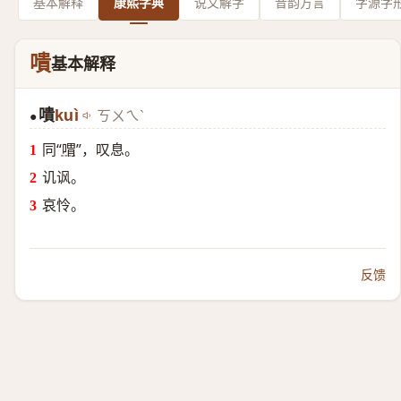
基本解释
康熙字典
说文解字
音韵方言
字源字
嘳
基本解释
嘳
kuì
ㄎㄨㄟˋ
●
同“
喟
”，叹息。
讥讽。
哀怜。
反馈