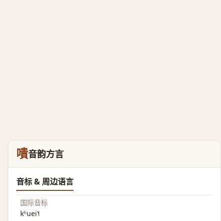
嘳
音韵方言
音标 & 周边语言
国际音标
kʰuei˥˧