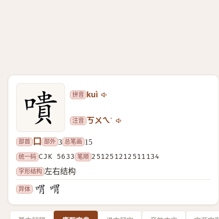
拼音
kuì
注音
ㄎㄨㄟˋ
口
部首
部外
总笔画
3
15
统一码
CJK 5633
笔顺
251251212511134
字形结构
左右结构
异体