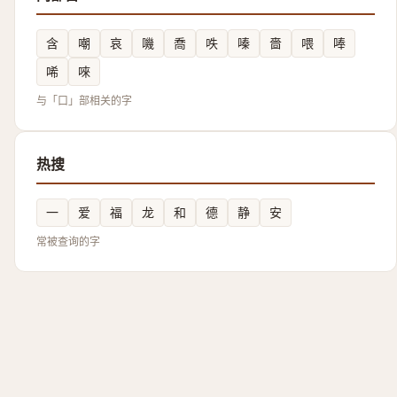
含
嘲
哀
嘰
喬
呹
嗪
嗇
喂
唪
唏
唻
与「口」部相关的字
热搜
一
爱
福
龙
和
德
静
安
常被查询的字