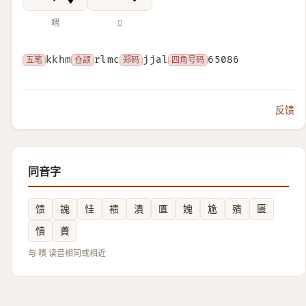
喟
𠿥
五笔
kkhm
仓颉
rlmc
郑码
jjal
四角号码
65086
反馈
同音字
馈
謉
㤬
䙌
潰
匱
媿
尯
殨
匮
憒
蕢
与 嘳 读音相同或相近