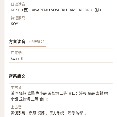
日语读音
KI KE（音） AWAREMU SOSHIRU TAMEIKISURU（訓）
韩语罗马
KOY
方言读音
（旧版简文）
广东话
kwaai3
音系简文
中古音
溪母 怪韻 去聲 蒯小韻 苦怪切 二等 合口；溪母 至韻 去聲 喟
小韻 丘愧切 三等 合口；
上古音
黄侃系统：溪母 沒部 ；王力系统：溪母 物部 ；