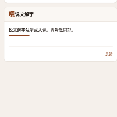
嘳
说文解字
说文解字注
喟或从貴。
胃貴聲同部。
反馈